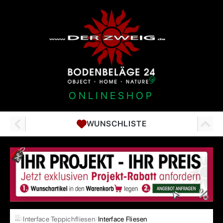
ONLINESHOP
WUNSCHLISTE
…
Interface Teppichfliesen
Interface Fliesen