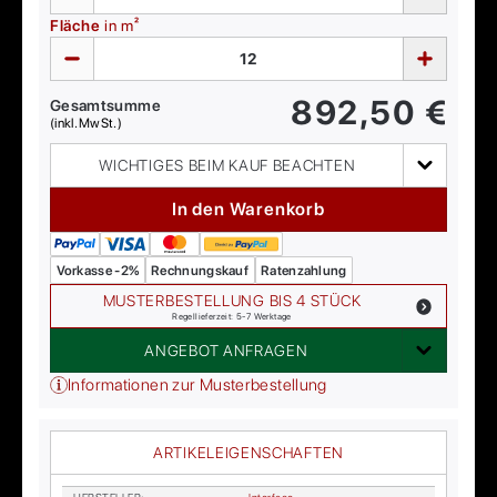
Fläche
in m²
892,50
€
Gesamtsumme
(inkl. MwSt.)
WICHTIGES BEIM KAUF BEACHTEN
In den Warenkorb
Vorkasse -2%
Rechnungskauf
Ratenzahlung
MUSTERBESTELLUNG BIS 4 STÜCK
Regellieferzeit: 5-7 Werktage
ANGEBOT ANFRAGEN
Informationen zur Musterbestellung
ARTIKELEIGENSCHAFTEN