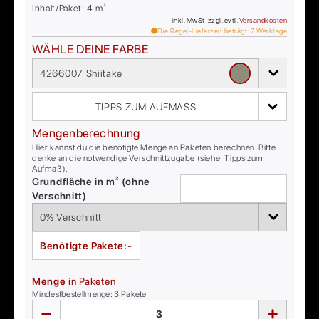
Inhalt/Paket:
4
m²
inkl. MwSt. zzgl. evtl.
Versandkosten
Die Regel-Lieferzeit beträgt:
7
Werktage
WÄHLE DEINE FARBE
4266007 Shiitake
TIPPS ZUM AUFMASS
Mengenberechnung
Hier kannst du die benötigte Menge an Paketen berechnen. Bitte
denke an die notwendige Verschnittzugabe (siehe: Tipps zum
Aufmaß).
Grundfläche in m² (ohne
Verschnitt)
Benötigte Pakete:
-
Menge
in Paketen
Mindestbestellmenge:
3
Pakete