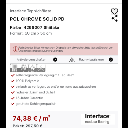
Interface
Teppichfliese
POLICHROME SOLID PD
Farbe:
4266007 Shiitake
Format:
50 cm x 50 cm
Farbtöne der Bilder können vom Original stark abweichen, bitte lassen Sie sich von
uns ein kostenloses Muster zusenden.
Artikeleigenschaften
Raumvisualisierer
selbstliegende Verlegung mit TacTiles®
100% Polyamid
einfach zu verlegen, zu entfernen und auszutauschen
reduziert Lärm und Schall
15 Jahre Garantie
getuftete Schlingenqualität
74,38 € / m²
Paket:
297,50 €