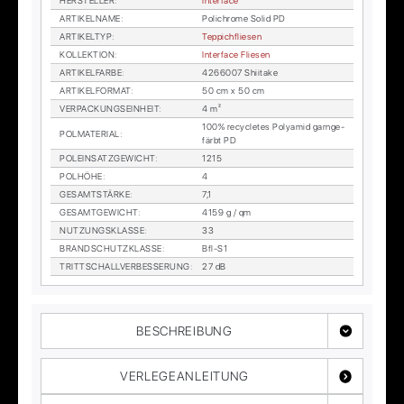
HER­STEL­LER
:
In­ter­face
AR­TI­KEL­NA­ME
:
Po­lichro­me So­lid PD
AR­TI­KEL­TYP
:
Tep­pich­flie­sen
KOL­LEK­TI­ON
:
In­ter­face Flie­sen
AR­TI­KEL­FAR­BE
:
4266007 Shii­ta­ke
AR­TI­KEL­FOR­MAT
:
50 cm x 50 cm
VER­PA­CKUNGS­EIN­HEIT
:
4 m²
100% re­cy­cle­tes Po­ly­amid garn­ge­
POL­MA­TE­RI­AL
:
färbt PD
POL­EIN­SATZ­GE­WICHT
:
1215
POL­HÖ­HE
:
4
GE­SAMT­STÄR­KE
:
7,1
GE­SAMT­GE­WICHT
:
4159 g / qm
NUT­ZUNGS­KLAS­SE
:
33
BRAND­SCHUTZ­KLAS­SE
:
Bfl-S1
TRITT­SCHALL­VER­BES­SE­RUNG
:
27 dB
BESCHREIBUNG
VERLEGEANLEITUNG