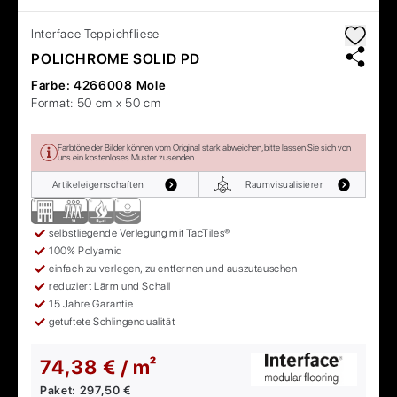
Interface
Teppichfliese
POLICHROME SOLID PD
Farbe:
4266008 Mole
Format:
50 cm x 50 cm
Farbtöne der Bilder können vom Original stark abweichen, bitte lassen Sie sich von
uns ein kostenloses Muster zusenden.
Artikeleigenschaften
Raumvisualisierer
selbstliegende Verlegung mit TacTiles®
100% Polyamid
einfach zu verlegen, zu entfernen und auszutauschen
reduziert Lärm und Schall
15 Jahre Garantie
getuftete Schlingenqualität
74,38 € / m²
Paket:
297,50 €