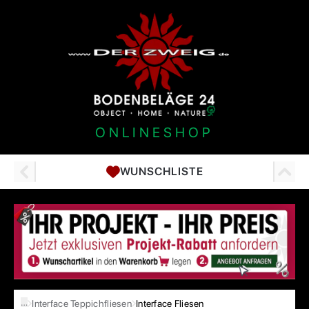
ONLINESHOP
WUNSCHLISTE
…
Interface Teppichfliesen
Interface Fliesen