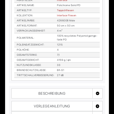
HER­STEL­LER
:
In­ter­face
AR­TI­KEL­NA­ME
:
Po­lichro­me So­lid PD
AR­TI­KEL­TYP
:
Tep­pich­flie­sen
KOL­LEK­TI­ON
:
In­ter­face Flie­sen
AR­TI­KEL­FAR­BE
:
4266008 Mole
AR­TI­KEL­FOR­MAT
:
50 cm x 50 cm
VER­PA­CKUNGS­EIN­HEIT
:
4 m²
100% re­cy­cle­tes Po­ly­amid garn­ge­
POL­MA­TE­RI­AL
:
färbt PD
POL­EIN­SATZ­GE­WICHT
:
1215
POL­HÖ­HE
:
4
GE­SAMT­STÄR­KE
:
7,1
GE­SAMT­GE­WICHT
:
4159 g / qm
NUT­ZUNGS­KLAS­SE
:
33
BRAND­SCHUTZ­KLAS­SE
:
Bfl-S1
TRITT­SCHALL­VER­BES­SE­RUNG
:
27 dB
BESCHREIBUNG
VERLEGEANLEITUNG