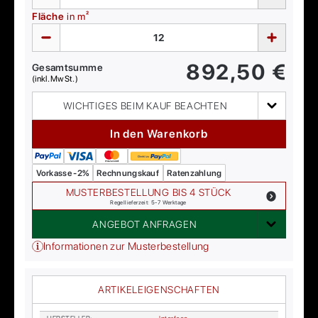
Fläche
in m²
892,50
€
Gesamtsumme
(inkl. MwSt.)
WICHTIGES BEIM KAUF BEACHTEN
In den Warenkorb
Vorkasse -2%
Rechnungskauf
Ratenzahlung
MUSTERBESTELLUNG BIS 4 STÜCK
Regellieferzeit: 5-7 Werktage
ANGEBOT ANFRAGEN
Informationen zur Musterbestellung
ARTIKELEIGENSCHAFTEN