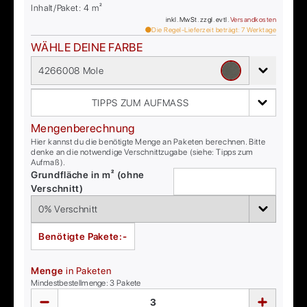
Inhalt/Paket:
4
m²
inkl. MwSt. zzgl. evtl.
Versandkosten
Die Regel-Lieferzeit beträgt:
7
Werktage
WÄHLE DEINE FARBE
4266008 Mole
TIPPS ZUM AUFMASS
Mengenberechnung
Hier kannst du die benötigte Menge an Paketen berechnen. Bitte
denke an die notwendige Verschnittzugabe (siehe: Tipps zum
Aufmaß).
Grundfläche in m² (ohne
Verschnitt)
Benötigte Pakete:
-
Menge
in Paketen
Mindestbestellmenge:
3
Pakete