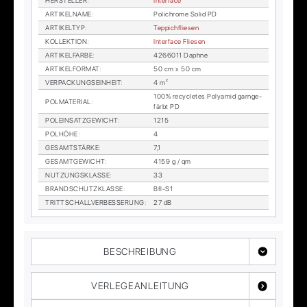
HER­STEL­LER
:
In­ter­face
AR­TI­KEL­NA­ME
:
Po­lichro­me So­lid PD
AR­TI­KEL­TYP
:
Tep­pich­flie­sen
KOL­LEK­TI­ON
:
In­ter­face Flie­sen
AR­TI­KEL­FAR­BE
:
4266011 Daph­ne
AR­TI­KEL­FOR­MAT
:
50 cm x 50 cm
VER­PA­CKUNGS­EIN­HEIT
:
4 m²
100% re­cy­cle­tes Po­ly­amid garn­ge­
POL­MA­TE­RI­AL
:
färbt PD
POL­EIN­SATZ­GE­WICHT
:
1215
POL­HÖ­HE
:
4
GE­SAMT­STÄR­KE
:
7,1
GE­SAMT­GE­WICHT
:
4159 g / qm
NUT­ZUNGS­KLAS­SE
:
33
BRAND­SCHUTZ­KLAS­SE
:
Bfl-S1
TRITT­SCHALL­VER­BES­SE­RUNG
:
27 dB
BESCHREIBUNG
VERLEGEANLEITUNG