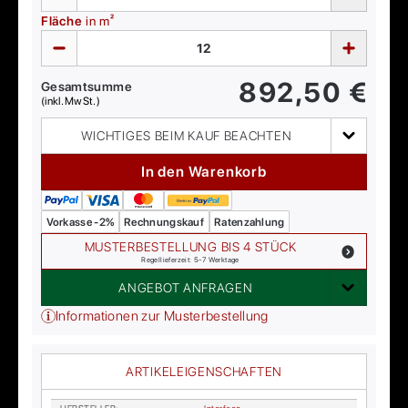
Fläche
in m²
892,50
€
Gesamtsumme
(inkl. MwSt.)
WICHTIGES BEIM KAUF BEACHTEN
In den Warenkorb
Vorkasse -2%
Rechnungskauf
Ratenzahlung
MUSTERBESTELLUNG BIS 4 STÜCK
Regellieferzeit: 5-7 Werktage
ANGEBOT ANFRAGEN
Informationen zur Musterbestellung
ARTIKELEIGENSCHAFTEN