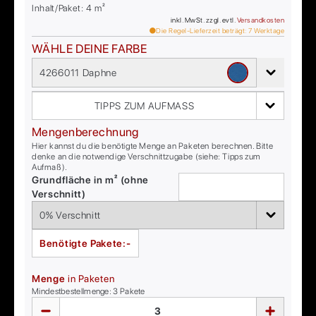
Inhalt/Paket:
4
m²
inkl. MwSt. zzgl. evtl.
Versandkosten
Die Regel-Lieferzeit beträgt:
7
Werktage
WÄHLE DEINE FARBE
4266011 Daphne
TIPPS ZUM AUFMASS
Mengenberechnung
Hier kannst du die benötigte Menge an Paketen berechnen. Bitte
denke an die notwendige Verschnittzugabe (siehe: Tipps zum
Aufmaß).
Grundfläche in m² (ohne
Verschnitt)
Benötigte Pakete:
-
Menge
in Paketen
Mindestbestellmenge:
3
Pakete