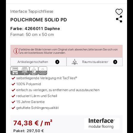
Interface
Teppichfliese
POLICHROME SOLID PD
Farbe:
4266011 Daphne
Format:
50 cm x 50 cm
Farbtöne der Bilder können vom Original stark abweichen, bitte lassen Sie sich von
uns ein kostenloses Muster zusenden.
Artikeleigenschaften
Raumvisualisierer
selbstliegende Verlegung mit TacTiles®
100% Polyamid
einfach zu verlegen, zu entfernen und auszutauschen
reduziert Lärm und Schall
15 Jahre Garantie
getuftete Schlingenqualität
74,38 € / m²
Paket:
297,50 €