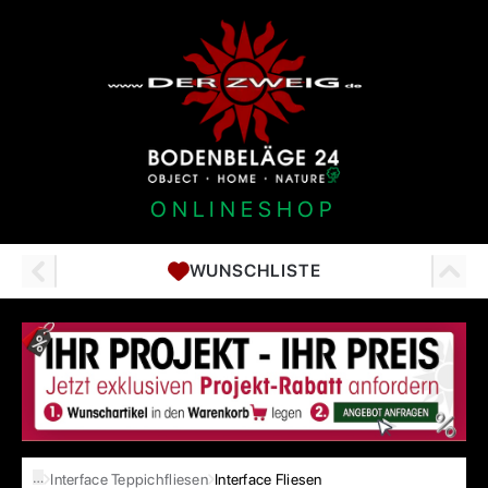
ONLINESHOP
WUNSCHLISTE
…
Interface Teppichfliesen
Interface Fliesen