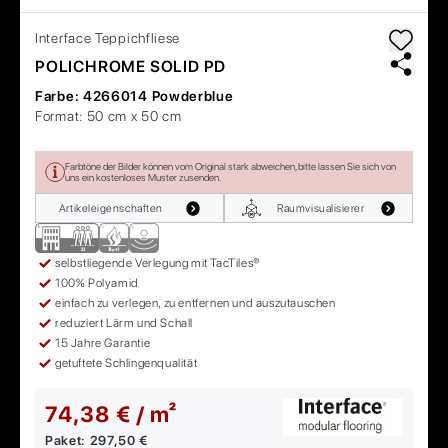
Interface
Teppichfliese
POLICHROME SOLID PD
Farbe:
4266014 Powderblue
Format:
50 cm x 50 cm
Farbtöne der Bilder können vom Original stark abweichen, bitte lassen Sie sich von
uns ein kostenloses Muster zusenden.
Artikeleigenschaften
Raumvisualisierer
selbstliegende Verlegung mit TacTiles®
100% Polyamid
einfach zu verlegen, zu entfernen und auszutauschen
reduziert Lärm und Schall
15 Jahre Garantie
getuftete Schlingenqualität
74,38 € / m²
Paket:
297,50 €