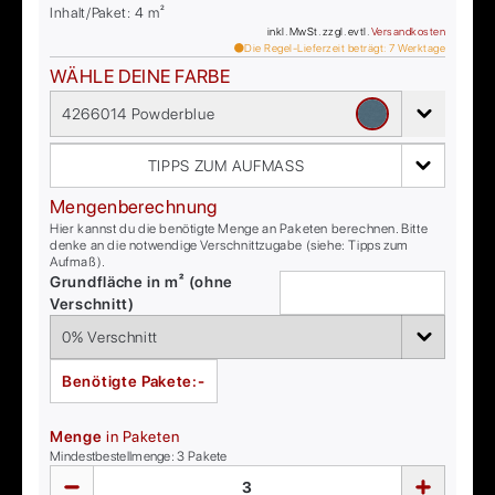
Inhalt/Paket:
4
m²
inkl. MwSt. zzgl. evtl.
Versandkosten
Die Regel-Lieferzeit beträgt:
7
Werktage
WÄHLE DEINE FARBE
4266014 Powderblue
TIPPS ZUM AUFMASS
Mengenberechnung
Hier kannst du die benötigte Menge an Paketen berechnen. Bitte
denke an die notwendige Verschnittzugabe (siehe: Tipps zum
Aufmaß).
Grundfläche in m² (ohne
Verschnitt)
Benötigte Pakete:
-
Menge
in Paketen
Mindestbestellmenge:
3
Pakete