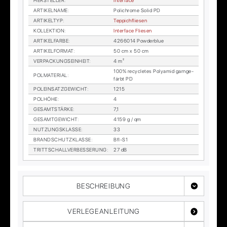
HER­STEL­LER
:
In­ter­face
AR­TI­KEL­NA­ME
:
Po­lichro­me So­lid PD
AR­TI­KEL­TYP
:
Tep­pich­flie­sen
KOL­LEK­TI­ON
:
In­ter­face Flie­sen
AR­TI­KEL­FAR­BE
:
4266014 Pow­derblue
AR­TI­KEL­FOR­MAT
:
50 cm x 50 cm
VER­PA­CKUNGS­EIN­HEIT
:
4 m²
100% re­cy­cle­tes Po­ly­amid garn­ge­
POL­MA­TE­RI­AL
:
färbt PD
POL­EIN­SATZ­GE­WICHT
:
1215
POL­HÖ­HE
:
4
GE­SAMT­STÄR­KE
:
7,1
GE­SAMT­GE­WICHT
:
4159 g / qm
NUT­ZUNGS­KLAS­SE
:
33
BRAND­SCHUTZ­KLAS­SE
:
Bfl-S1
TRITT­SCHALL­VER­BES­SE­RUNG
:
27 dB
BESCHREIBUNG
VERLEGEANLEITUNG