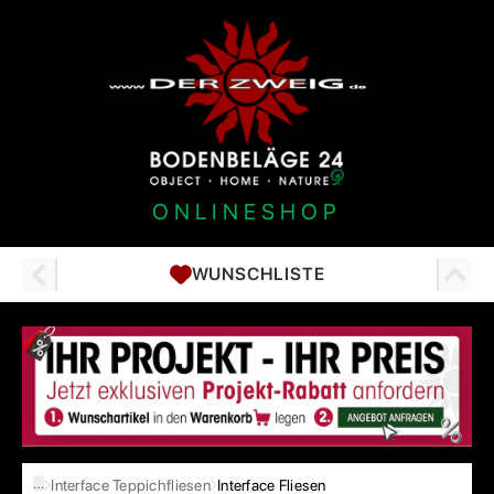
ONLINESHOP
WUNSCHLISTE
…
Interface Teppichfliesen
Interface Fliesen