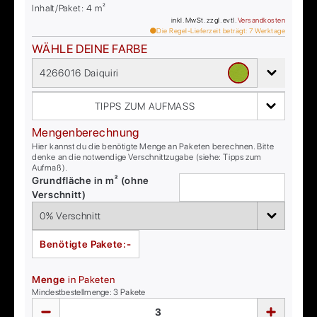
Inhalt/Paket:
4
m²
inkl. MwSt. zzgl. evtl.
Versandkosten
Die Regel-Lieferzeit beträgt:
7
Werktage
WÄHLE DEINE FARBE
4266016 Daiquiri
TIPPS ZUM AUFMASS
Mengenberechnung
Hier kannst du die benötigte Menge an Paketen berechnen. Bitte
denke an die notwendige Verschnittzugabe (siehe: Tipps zum
Aufmaß).
Grundfläche in m² (ohne
Verschnitt)
Benötigte Pakete:
-
Menge
in Paketen
Mindestbestellmenge:
3
Pakete