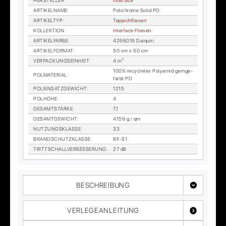
HER­STEL­LER
:
In­ter­face
AR­TI­KEL­NA­ME
:
Po­lichro­me So­lid PD
AR­TI­KEL­TYP
:
Tep­pich­flie­sen
KOL­LEK­TI­ON
:
In­ter­face Flie­sen
AR­TI­KEL­FAR­BE
:
4266016 Dai­qui­ri
AR­TI­KEL­FOR­MAT
:
50 cm x 50 cm
VER­PA­CKUNGS­EIN­HEIT
:
4 m²
100% re­cy­cle­tes Po­ly­amid garn­ge­
POL­MA­TE­RI­AL
:
färbt PD
POL­EIN­SATZ­GE­WICHT
:
1215
POL­HÖ­HE
:
4
GE­SAMT­STÄR­KE
:
7,1
GE­SAMT­GE­WICHT
:
4159 g / qm
NUT­ZUNGS­KLAS­SE
:
33
BRAND­SCHUTZ­KLAS­SE
:
Bfl-S1
TRITT­SCHALL­VER­BES­SE­RUNG
:
27 dB
BESCHREIBUNG
VERLEGEANLEITUNG