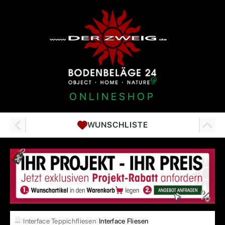
ONLINESHOP
WUNSCHLISTE
…
Interface Teppichfliesen
Interface Fliesen