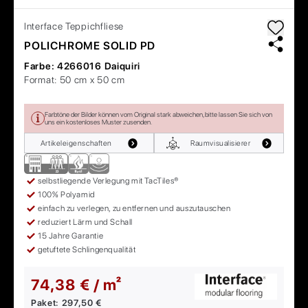
Interface
Teppichfliese
POLICHROME SOLID PD
Farbe:
4266016 Daiquiri
Format:
50 cm x 50 cm
Farbtöne der Bilder können vom Original stark abweichen, bitte lassen Sie sich von
uns ein kostenloses Muster zusenden.
Artikeleigenschaften
Raumvisualisierer
selbstliegende Verlegung mit TacTiles®
100% Polyamid
einfach zu verlegen, zu entfernen und auszutauschen
reduziert Lärm und Schall
15 Jahre Garantie
getuftete Schlingenqualität
74,38 € / m²
Paket:
297,50 €