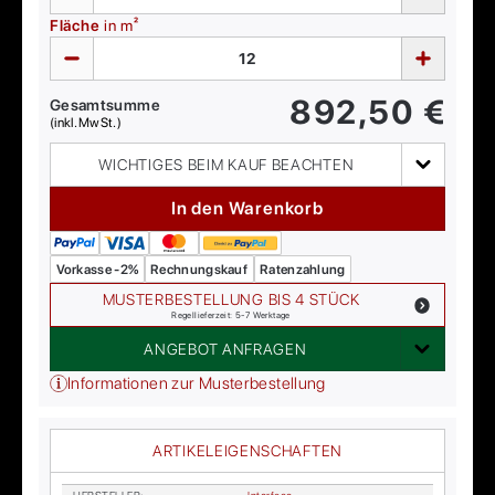
Fläche
in m²
892,50
€
Gesamtsumme
(inkl. MwSt.)
WICHTIGES BEIM KAUF BEACHTEN
In den Warenkorb
Vorkasse -2%
Rechnungskauf
Ratenzahlung
MUSTERBESTELLUNG BIS 4 STÜCK
Regellieferzeit: 5-7 Werktage
ANGEBOT ANFRAGEN
Informationen zur Musterbestellung
ARTIKELEIGENSCHAFTEN