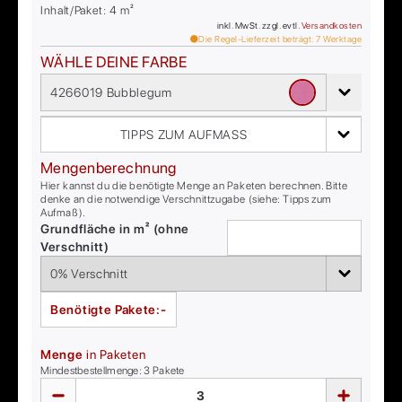
Inhalt/Paket:
4
m²
inkl. MwSt. zzgl. evtl.
Versandkosten
Die Regel-Lieferzeit beträgt:
7
Werktage
WÄHLE DEINE FARBE
4266019 Bubblegum
TIPPS ZUM AUFMASS
Mengenberechnung
Hier kannst du die benötigte Menge an Paketen berechnen. Bitte
denke an die notwendige Verschnittzugabe (siehe: Tipps zum
Aufmaß).
Grundfläche in m² (ohne
Verschnitt)
Benötigte Pakete:
-
Menge
in Paketen
Mindestbestellmenge:
3
Pakete