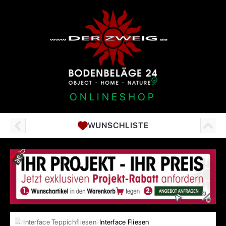
ONLINESHOP
WUNSCHLISTE
…
Interface Teppichfliesen
Interface Fliesen