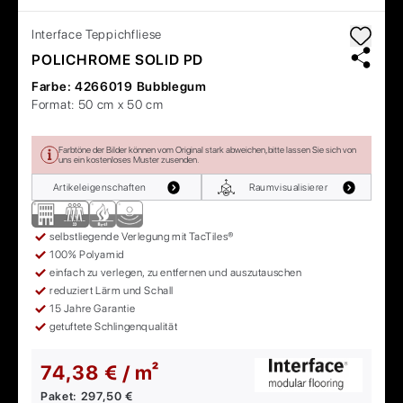
Interface
Teppichfliese
POLICHROME SOLID PD
Farbe:
4266019 Bubblegum
Format:
50 cm x 50 cm
Farbtöne der Bilder können vom Original stark abweichen, bitte lassen Sie sich von
uns ein kostenloses Muster zusenden.
Artikeleigenschaften
Raumvisualisierer
selbstliegende Verlegung mit TacTiles®
100% Polyamid
einfach zu verlegen, zu entfernen und auszutauschen
reduziert Lärm und Schall
15 Jahre Garantie
getuftete Schlingenqualität
74,38 € / m²
Paket:
297,50 €