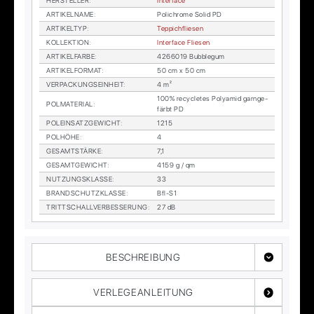
HER­STEL­LER
:
In­ter­face
AR­TI­KEL­NA­ME
:
Po­lichro­me So­lid PD
AR­TI­KEL­TYP
:
Tep­pich­flie­sen
KOL­LEK­TI­ON
:
In­ter­face Flie­sen
AR­TI­KEL­FAR­BE
:
4266019 Bub­ble­gum
AR­TI­KEL­FOR­MAT
:
50 cm x 50 cm
VER­PA­CKUNGS­EIN­HEIT
:
4 m²
100% re­cy­cle­tes Po­ly­amid garn­ge­
POL­MA­TE­RI­AL
:
färbt PD
POL­EIN­SATZ­GE­WICHT
:
1215
POL­HÖ­HE
:
4
GE­SAMT­STÄR­KE
:
7,1
GE­SAMT­GE­WICHT
:
4159 g / qm
NUT­ZUNGS­KLAS­SE
:
33
BRAND­SCHUTZ­KLAS­SE
:
Bfl-S1
TRITT­SCHALL­VER­BES­SE­RUNG
:
27 dB
BESCHREIBUNG
VERLEGEANLEITUNG