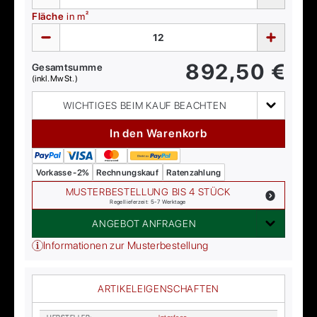
Fläche
in m²
892,50
€
Gesamtsumme
(inkl. MwSt.)
WICHTIGES BEIM KAUF BEACHTEN
In den Warenkorb
Vorkasse -2%
Rechnungskauf
Ratenzahlung
MUSTERBESTELLUNG BIS 4 STÜCK
Regellieferzeit: 5-7 Werktage
ANGEBOT ANFRAGEN
Informationen zur Musterbestellung
ARTIKELEIGENSCHAFTEN