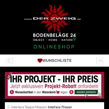
ONLINESHOP
WUNSCHLISTE
…
Interface Teppichfliesen
Interface Fliesen