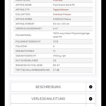
HER­STEL­LER
:
In­ter­face
AR­TI­KEL­NA­ME
:
Po­lichro­me So­lid PD
AR­TI­KEL­TYP
:
Tep­pich­flie­sen
KOL­LEK­TI­ON
:
In­ter­face Flie­sen
AR­TI­KEL­FAR­BE
:
4266024 Mal­va
AR­TI­KEL­FOR­MAT
:
50 cm x 50 cm
VER­PA­CKUNGS­EIN­HEIT
:
4 m²
100% re­cy­cle­tes Po­ly­amid garn­ge­
POL­MA­TE­RI­AL
:
färbt PD
POL­EIN­SATZ­GE­WICHT
:
1215
POL­HÖ­HE
:
4
GE­SAMT­STÄR­KE
:
7,1
GE­SAMT­GE­WICHT
:
4159 g / qm
NUT­ZUNGS­KLAS­SE
:
33
BRAND­SCHUTZ­KLAS­SE
:
Bfl-S1
TRITT­SCHALL­VER­BES­SE­RUNG
:
27 dB
BESCHREIBUNG
VERLEGEANLEITUNG