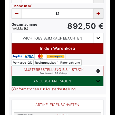
Fläche
in m²
892,50
€
Gesamtsumme
(inkl. MwSt.)
WICHTIGES BEIM KAUF BEACHTEN
In den Warenkorb
Vorkasse -2%
Rechnungskauf
Ratenzahlung
MUSTERBESTELLUNG BIS 4 STÜCK
Regellieferzeit: 5-7 Werktage
ANGEBOT ANFRAGEN
Informationen zur Musterbestellung
ARTIKELEIGENSCHAFTEN