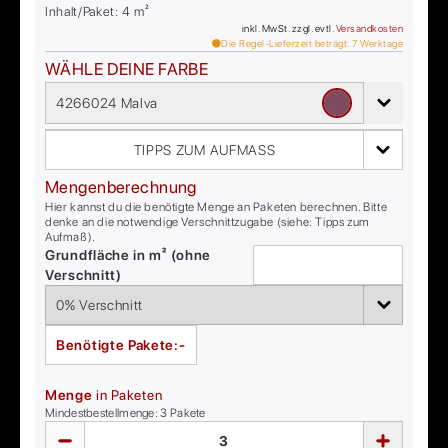
Inhalt/Paket:
4
m²
inkl. MwSt. zzgl. evtl.
Versandkosten
Die Regel-Lieferzeit beträgt:
7
Werktage
WÄHLE DEINE FARBE
4266024 Malva
TIPPS ZUM AUFMASS
Mengenberechnung
Hier kannst du die benötigte Menge an Paketen berechnen. Bitte
denke an die notwendige Verschnittzugabe (siehe: Tipps zum
Aufmaß).
Grundfläche in m² (ohne
Verschnitt)
Benötigte Pakete:
-
Menge
in Paketen
Mindestbestellmenge:
3
Pakete