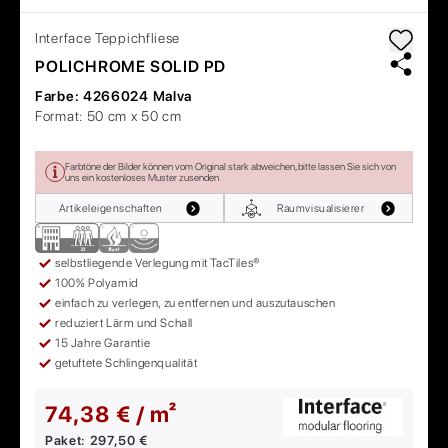
Interface
Teppichfliese
POLICHROME SOLID PD
Farbe:
4266024 Malva
Format:
50 cm x 50 cm
Farbtöne der Bilder können vom Original stark abweichen, bitte lassen Sie sich von
uns ein kostenloses Muster zusenden.
Artikeleigenschaften
Raumvisualisierer
selbstliegende Verlegung mit TacTiles®
100% Polyamid
einfach zu verlegen, zu entfernen und auszutauschen
reduziert Lärm und Schall
15 Jahre Garantie
getuftete Schlingenqualität
74,38 € / m²
Paket:
297,50 €