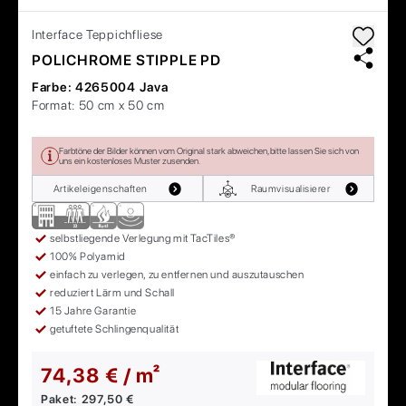
Interface
Teppichfliese
POLICHROME STIPPLE PD
Farbe:
4265004 Java
Format:
50 cm x 50 cm
Farbtöne der Bilder können vom Original stark abweichen, bitte lassen Sie sich von
uns ein kostenloses Muster zusenden.
Artikeleigenschaften
Raumvisualisierer
selbstliegende Verlegung mit TacTiles®
100% Polyamid
einfach zu verlegen, zu entfernen und auszutauschen
reduziert Lärm und Schall
15 Jahre Garantie
getuftete Schlingenqualität
74,38 € / m²
Paket:
297,50 €