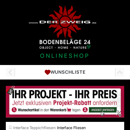
ONLINESHOP
WUNSCHLISTE
…
Interface Teppichfliesen
Interface Fliesen