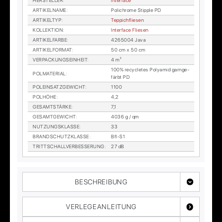
HER­STEL­LER
:
In­ter­face
AR­TI­KEL­NA­ME
:
Po­lichro­me Stipp­le PD
AR­TI­KEL­TYP
:
Tep­pich­flie­sen
KOL­LEK­TI­ON
:
In­ter­face Flie­sen
AR­TI­KEL­FAR­BE
:
4265004 Java
AR­TI­KEL­FOR­MAT
:
50 cm x 50 cm
VER­PA­CKUNGS­EIN­HEIT
:
4 m²
100% re­cy­cle­tes Po­ly­amid garn­ge­
POL­MA­TE­RI­AL
:
färbt PD
POL­EIN­SATZ­GE­WICHT
:
1100
POL­HÖ­HE
:
4,2
GE­SAMT­STÄR­KE
:
7,1
GE­SAMT­GE­WICHT
:
4036 g / qm
NUT­ZUNGS­KLAS­SE
:
33
BRAND­SCHUTZ­KLAS­SE
:
Bfl-S1
TRITT­SCHALL­VER­BES­SE­RUNG
:
27 dB
BESCHREIBUNG
VERLEGEANLEITUNG