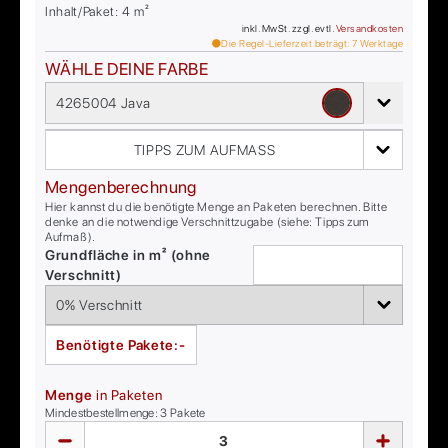
Inhalt/Paket:
4
m²
inkl. MwSt. zzgl. evtl.
Versandkosten
Die Regel-Lieferzeit beträgt:
7
Werktage
WÄHLE DEINE FARBE
4265004 Java
TIPPS ZUM AUFMASS
Mengenberechnung
Hier kannst du die benötigte Menge an Paketen berechnen. Bitte
denke an die notwendige Verschnittzugabe (siehe: Tipps zum
Aufmaß).
Grundfläche in m² (ohne
Verschnitt)
Benötigte Pakete:
-
Menge
in Paketen
Mindestbestellmenge:
3
Pakete