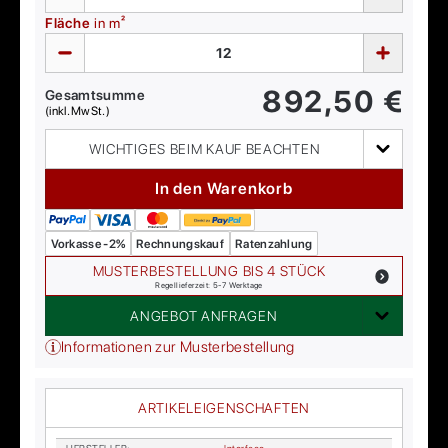
Fläche
in m²
892,50
€
Gesamtsumme
(inkl. MwSt.)
WICHTIGES BEIM KAUF BEACHTEN
In den Warenkorb
Vorkasse -2%
Rechnungskauf
Ratenzahlung
MUSTERBESTELLUNG BIS 4 STÜCK
Regellieferzeit: 5-7 Werktage
ANGEBOT ANFRAGEN
Informationen zur Musterbestellung
ARTIKELEIGENSCHAFTEN