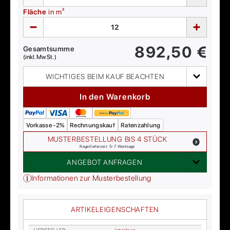
Fläche
in m²
892,50
€
Gesamtsumme
(inkl. MwSt.)
WICHTIGES BEIM KAUF BEACHTEN
In den Warenkorb
Vorkasse -2%
Rechnungskauf
Ratenzahlung
MUSTERBESTELLUNG BIS 4 STÜCK
Regellieferzeit: 5-7 Werktage
ANGEBOT ANFRAGEN
Informationen zur Musterbestellung
ARTIKELEIGENSCHAFTEN