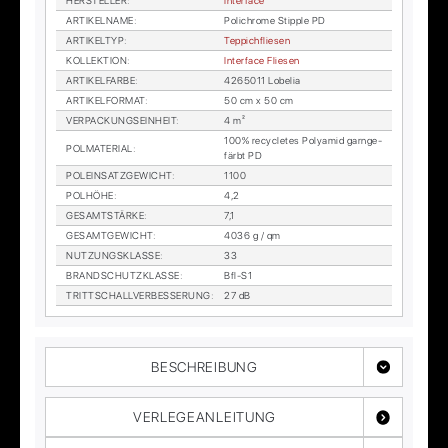
HER­STEL­LER
:
In­ter­face
AR­TI­KEL­NA­ME
:
Po­lichro­me Stipp­le PD
AR­TI­KEL­TYP
:
Tep­pich­flie­sen
KOL­LEK­TI­ON
:
In­ter­face Flie­sen
AR­TI­KEL­FAR­BE
:
4265011 Lo­be­lia
AR­TI­KEL­FOR­MAT
:
50 cm x 50 cm
VER­PA­CKUNGS­EIN­HEIT
:
4 m²
100% re­cy­cle­tes Po­ly­amid garn­ge­
POL­MA­TE­RI­AL
:
färbt PD
POL­EIN­SATZ­GE­WICHT
:
1100
POL­HÖ­HE
:
4,2
GE­SAMT­STÄR­KE
:
7,1
GE­SAMT­GE­WICHT
:
4036 g / qm
NUT­ZUNGS­KLAS­SE
:
33
BRAND­SCHUTZ­KLAS­SE
:
Bfl-S1
TRITT­SCHALL­VER­BES­SE­RUNG
:
27 dB
BESCHREIBUNG
VERLEGEANLEITUNG