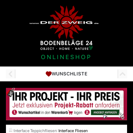
ONLINESHOP
WUNSCHLISTE
…
Interface Teppichfliesen
Interface Fliesen