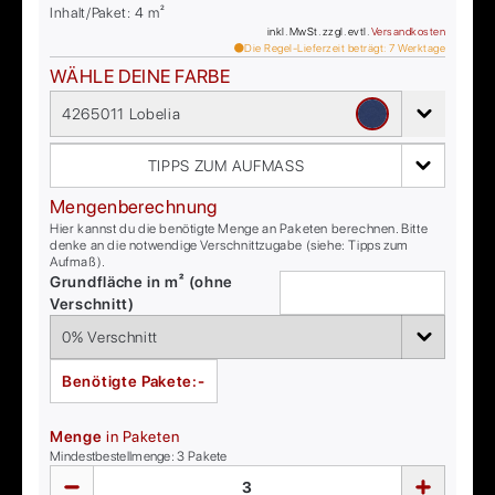
Inhalt/Paket:
4
m²
inkl. MwSt. zzgl. evtl.
Versandkosten
Die Regel-Lieferzeit beträgt:
7
Werktage
WÄHLE DEINE FARBE
4265011 Lobelia
TIPPS ZUM AUFMASS
Mengenberechnung
Hier kannst du die benötigte Menge an Paketen berechnen. Bitte
denke an die notwendige Verschnittzugabe (siehe: Tipps zum
Aufmaß).
Grundfläche in m² (ohne
Verschnitt)
Benötigte Pakete:
-
Menge
in Paketen
Mindestbestellmenge:
3
Pakete