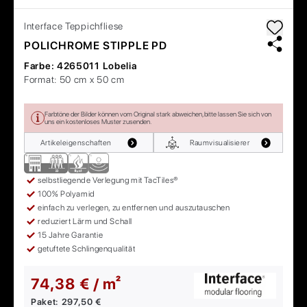
Interface
Teppichfliese
POLICHROME STIPPLE PD
Farbe:
4265011 Lobelia
Format:
50 cm x 50 cm
Farbtöne der Bilder können vom Original stark abweichen, bitte lassen Sie sich von
uns ein kostenloses Muster zusenden.
Artikeleigenschaften
Raumvisualisierer
selbstliegende Verlegung mit TacTiles®
100% Polyamid
einfach zu verlegen, zu entfernen und auszutauschen
reduziert Lärm und Schall
15 Jahre Garantie
getuftete Schlingenqualität
74,38 € / m²
Paket:
297,50 €