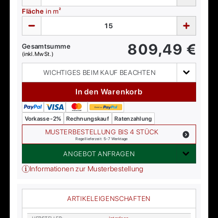
Fläche
in m²
809,49
€
Gesamtsumme
(inkl. MwSt.)
WICHTIGES BEIM KAUF BEACHTEN
In den Warenkorb
Vorkasse -2%
Rechnungskauf
Ratenzahlung
MUSTERBESTELLUNG BIS 4 STÜCK
Regellieferzeit: 5-7 Werktage
ANGEBOT ANFRAGEN
Informationen zur Musterbestellung
ARTIKELEIGENSCHAFTEN