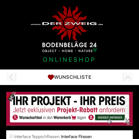
ONLINESHOP
WUNSCHLISTE
…
Interface Teppichfliesen
Interface Fliesen