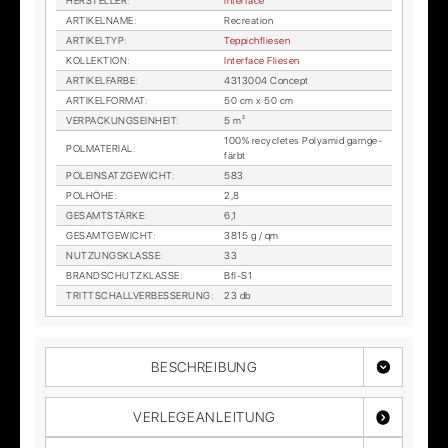
HER­STEL­LER
:
In­ter­face
AR­TI­KEL­NA­ME
:
Re­crea­ti­on
AR­TI­KEL­TYP
:
Tep­pich­flie­sen
KOL­LEK­TI­ON
:
In­ter­face Flie­sen
AR­TI­KEL­FAR­BE
:
4313004 Con­cept
AR­TI­KEL­FOR­MAT
:
50 cm x 50 cm
VER­PA­CKUNGS­EIN­HEIT
:
5 m²
100% re­cy­cle­tes Po­ly­amid garn­ge­
POL­MA­TE­RI­AL
:
färbt
POL­EIN­SATZ­GE­WICHT
:
583
POL­HÖ­HE
:
2,8
GE­SAMT­STÄR­KE
:
6,1
GE­SAMT­GE­WICHT
:
3815 g / qm
NUT­ZUNGS­KLAS­SE
:
33
BRAND­SCHUTZ­KLAS­SE
:
Bfl-S1
TRITT­SCHALL­VER­BES­SE­RUNG
:
23 db
BESCHREIBUNG
VERLEGEANLEITUNG