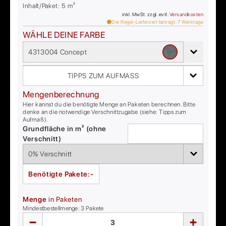
Inhalt/Paket:
5
m²
inkl. MwSt. zzgl. evtl.
Versandkosten
Die Regel-Lieferzeit beträgt:
7
Werktage
WÄHLE DEINE FARBE
4313004 Concept
TIPPS ZUM AUFMASS
Mengenberechnung
Hier kannst du die benötigte Menge an Paketen berechnen. Bitte
denke an die notwendige Verschnittzugabe (siehe: Tipps zum
Aufmaß).
Grundfläche in m² (ohne
Verschnitt)
Benötigte Pakete:
-
Menge
in Paketen
Mindestbestellmenge:
3
Pakete