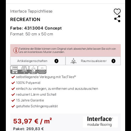
Interface
Teppichfliese
RECREATION
Farbe:
4313004 Concept
Format:
50 cm x 50 cm
Farbtöne der Bilder können vom Original stark abweichen, bitte lassen Sie sich von
uns ein kostenloses Muster zusenden.
Artikeleigenschaften
Raumvisualisierer
selbstliegende Verlegung mit TacTiles®
100% Polyamid
einfach zu verlegen, zu entfernen und auszutauschen
reduziert Lärm und Schall
15 Jahre Garantie
getuftete Schlingenqualität
53,97 € / m²
Paket:
269,83 €