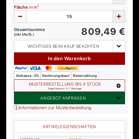
Fläche
in m²
809,49
€
Gesamtsumme
(inkl. MwSt.)
WICHTIGES BEIM KAUF BEACHTEN
In den Warenkorb
Vorkasse -2%
Rechnungskauf
Ratenzahlung
MUSTERBESTELLUNG BIS 4 STÜCK
Regellieferzeit: 5-7 Werktage
ANGEBOT ANFRAGEN
Informationen zur Musterbestellung
ARTIKELEIGENSCHAFTEN