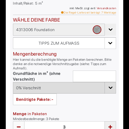
Inhalt/Paket:
5
m²
inkl. MwSt. zzgl. evtl.
Versandkosten
Die Regel-Lieferzeit beträgt:
7
Werktage
WÄHLE DEINE FARBE
4313006 Foundation
TIPPS ZUM AUFMASS
Mengenberechnung
Hier kannst du die benötigte Menge an Paketen berechnen. Bitte
denke an die notwendige Verschnittzugabe (siehe: Tipps zum
Aufmaß).
Grundfläche in m² (ohne
Verschnitt)
Benötigte Pakete:
-
Menge
in Paketen
Mindestbestellmenge:
3
Pakete