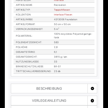
HER­STEL­LER
:
In­ter­face
AR­TI­KEL­NA­ME
:
Re­crea­ti­on
AR­TI­KEL­TYP
:
Tep­pich­flie­sen
KOL­LEK­TI­ON
:
In­ter­face Flie­sen
AR­TI­KEL­FAR­BE
:
4313006 Foun­da­ti­on
AR­TI­KEL­FOR­MAT
:
50 cm x 50 cm
VER­PA­CKUNGS­EIN­HEIT
:
5 m²
100% re­cy­cle­tes Po­ly­amid garn­ge­
POL­MA­TE­RI­AL
:
färbt
POL­EIN­SATZ­GE­WICHT
:
583
POL­HÖ­HE
:
2,8
GE­SAMT­STÄR­KE
:
6,1
GE­SAMT­GE­WICHT
:
3815 g / qm
NUT­ZUNGS­KLAS­SE
:
33
BRAND­SCHUTZ­KLAS­SE
:
Bfl-S1
TRITT­SCHALL­VER­BES­SE­RUNG
:
23 db
BESCHREIBUNG
VERLEGEANLEITUNG