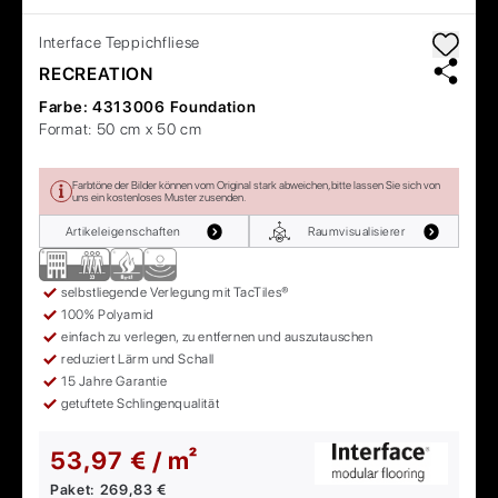
Interface
Teppichfliese
RECREATION
Farbe:
4313006 Foundation
Format:
50 cm x 50 cm
Farbtöne der Bilder können vom Original stark abweichen, bitte lassen Sie sich von
uns ein kostenloses Muster zusenden.
Artikeleigenschaften
Raumvisualisierer
selbstliegende Verlegung mit TacTiles®
100% Polyamid
einfach zu verlegen, zu entfernen und auszutauschen
reduziert Lärm und Schall
15 Jahre Garantie
getuftete Schlingenqualität
53,97 € / m²
Paket:
269,83 €