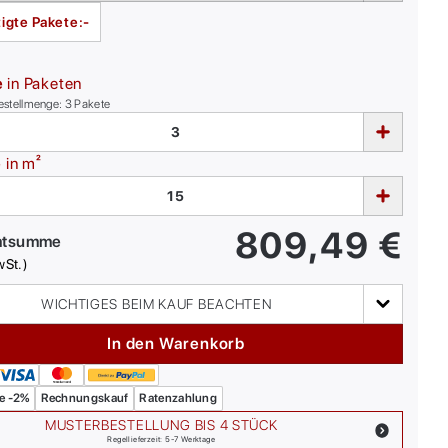
igte Pakete:
-
e
in Paketen
estellmenge:
3
Pakete
e
in m²
809,49
€
mtsumme
wSt.)
WICHTIGES BEIM KAUF BEACHTEN
In den Warenkorb
e -2%
Rechnungskauf
Ratenzahlung
MUSTERBESTELLUNG BIS 4 STÜCK
Regellieferzeit: 5-7 Werktage