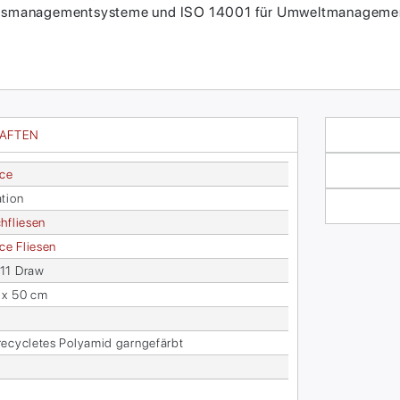
itätsmanagementsysteme und ISO 14001 für Umweltmanagement
HAFTEN
ace
­ti­on
h­flie­sen
face Flie­sen
11 Draw
 x 50 cm
­cy­cle­tes Po­ly­amid garn­ge­färbt