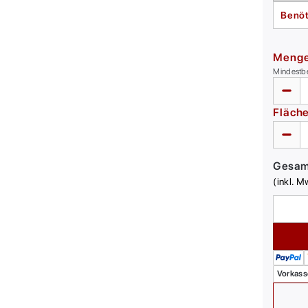
Benöt
Meng
Mindestb
Fläch
Gesa
(inkl. M
Vorkass