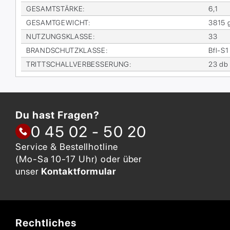
GE­SAMT­STÄR­KE
:
6,1
GE­SAMT­GE­WICHT
:
3815 
NUT­ZUNGS­KLAS­SE
:
33
BRAND­SCHUTZ­KLAS­SE
:
Bfl-S1
TRITT­SCHALL­VER­BES­SE­RUNG
:
23 db
Du hast Fragen?
0 45 02 - 50 20
Service & Bestellhotline
(Mo-Sa 10-17 Uhr) oder über
unser
Kontaktformular
Rechtliches