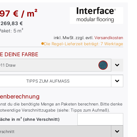
97 € / m²
:
269,83 €
/Paket:
5
m²
inkl. MwSt. zzgl. evtl.
Versandkosten
Die Regel-Lieferzeit beträgt:
7
Werktage
E DEINE FARBE
11 Draw
TIPPS ZUM AUFMASS
enberechnung
nnst du die benötigte Menge an Paketen berechnen. Bitte denke
notwendige Verschnittzugabe (siehe: Tipps zum Aufmaß).
äche in m² (ohne Verschnitt)