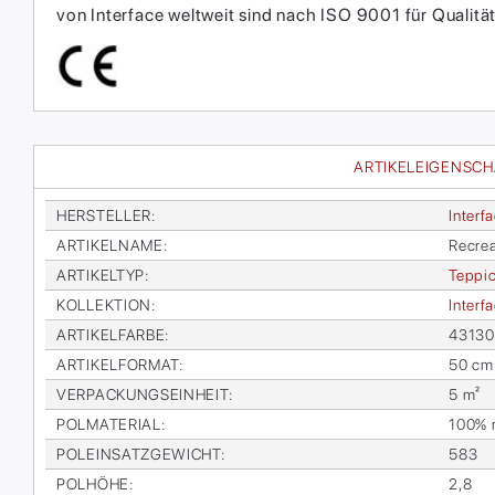
von Interface weltweit sind nach ISO 9001 für Qual
ARTIKELEIGENSC
HER­STEL­LER
:
In­ter­f
AR­TI­KEL­NA­ME
:
Re­crea
AR­TI­KEL­TYP
:
Tep­pic
KOL­LEK­TI­ON
:
In­ter­
AR­TI­KEL­FAR­BE
:
43130
AR­TI­KEL­FOR­MAT
:
50 cm
VER­PA­CKUNGS­EIN­HEIT
:
5 m²
POL­MA­TE­RI­AL
:
100% re
POL­EIN­SATZ­GE­WICHT
:
583
POL­HÖ­HE
:
2,8