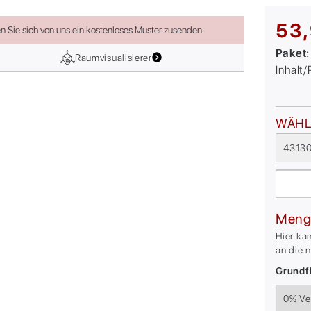
53,
en Sie sich von uns ein kostenloses Muster zusenden.
Paket
Raumvisualisierer
Inhalt
WÄHL
43130
Meng
Hier ka
an die 
Grundfl