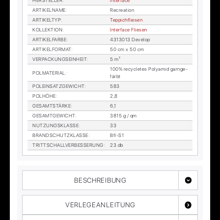
HER­STEL­LER
:
In­ter­face
AR­TI­KEL­NA­ME
:
Re­crea­ti­on
AR­TI­KEL­TYP
:
Tep­pich­flie­sen
KOL­LEK­TI­ON
:
In­ter­face Flie­sen
AR­TI­KEL­FAR­BE
:
4313013 De­ve­lop
AR­TI­KEL­FOR­MAT
:
50 cm x 50 cm
VER­PA­CKUNGS­EIN­HEIT
:
5 m²
100% re­cy­cle­tes Po­ly­amid garn­ge­
POL­MA­TE­RI­AL
:
färbt
POL­EIN­SATZ­GE­WICHT
:
583
POL­HÖ­HE
:
2,8
GE­SAMT­STÄR­KE
:
6,1
GE­SAMT­GE­WICHT
:
3815 g / qm
NUT­ZUNGS­KLAS­SE
:
33
BRAND­SCHUTZ­KLAS­SE
:
Bfl-S1
TRITT­SCHALL­VER­BES­SE­RUNG
:
23 db
BESCHREIBUNG
VERLEGEANLEITUNG