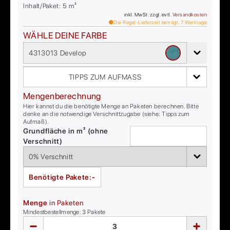
Inhalt/Paket:
5
m²
inkl. MwSt. zzgl. evtl.
Versandkosten
Die Regel-Lieferzeit beträgt:
7
Werktage
WÄHLE DEINE FARBE
4313013 Develop
TIPPS ZUM AUFMASS
Mengenberechnung
Hier kannst du die benötigte Menge an Paketen berechnen. Bitte
denke an die notwendige Verschnittzugabe (siehe: Tipps zum
Aufmaß).
Grundfläche in m² (ohne
Verschnitt)
Benötigte Pakete:
-
Menge
in Paketen
Mindestbestellmenge:
3
Pakete