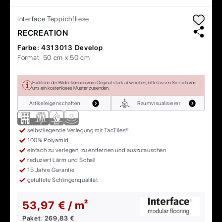
Interface
Teppichfliese
RECREATION
Farbe:
4313013 Develop
Format:
50 cm x 50 cm
Farbtöne der Bilder können vom Original stark abweichen, bitte lassen Sie sich von
uns ein kostenloses Muster zusenden.
Artikeleigenschaften
Raumvisualisierer
selbstliegende Verlegung mit TacTiles®
100% Polyamid
einfach zu verlegen, zu entfernen und auszutauschen
reduziert Lärm und Schall
15 Jahre Garantie
getuftete Schlingenqualität
53,97 € / m²
Paket:
269,83 €