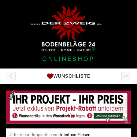
ONLINESHOP
WUNSCHLISTE
…
Interface Teppichfliesen
Interface Fliesen