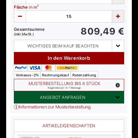
Fläche
in m²
809,49
€
Gesamtsumme
(inkl. MwSt.)
WICHTIGES BEIM KAUF BEACHTEN
In den Warenkorb
Vorkasse -2%
Rechnungskauf
Ratenzahlung
MUSTERBESTELLUNG BIS 4 STÜCK
Regellieferzeit: 5-7 Werktage
ANGEBOT ANFRAGEN
Informationen zur Musterbestellung
ARTIKELEIGENSCHAFTEN