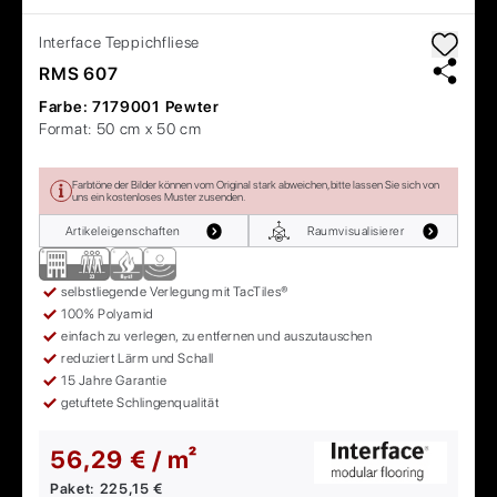
Interface
Teppichfliese
RMS 607
Farbe:
7179001 Pewter
Format:
50 cm x 50 cm
Farbtöne der Bilder können vom Original stark abweichen, bitte lassen Sie sich von
uns ein kostenloses Muster zusenden.
Artikeleigenschaften
Raumvisualisierer
selbstliegende Verlegung mit TacTiles®
100% Polyamid
einfach zu verlegen, zu entfernen und auszutauschen
reduziert Lärm und Schall
15 Jahre Garantie
getuftete Schlingenqualität
56,29 € / m²
Paket:
225,15 €