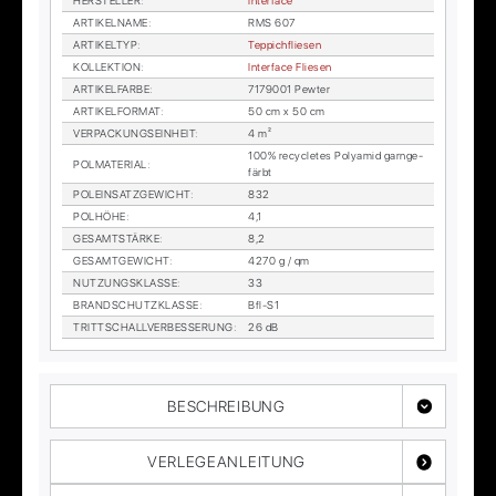
HER­STEL­LER
:
In­ter­face
AR­TI­KEL­NA­ME
:
RMS 607
AR­TI­KEL­TYP
:
Tep­pich­flie­sen
KOL­LEK­TI­ON
:
In­ter­face Flie­sen
AR­TI­KEL­FAR­BE
:
7179001 Pew­ter
AR­TI­KEL­FOR­MAT
:
50 cm x 50 cm
VER­PA­CKUNGS­EIN­HEIT
:
4 m²
100% re­cy­cle­tes Po­ly­amid garn­ge­
POL­MA­TE­RI­AL
:
färbt
POL­EIN­SATZ­GE­WICHT
:
832
POL­HÖ­HE
:
4,1
GE­SAMT­STÄR­KE
:
8,2
GE­SAMT­GE­WICHT
:
4270 g / qm
NUT­ZUNGS­KLAS­SE
:
33
BRAND­SCHUTZ­KLAS­SE
:
Bfl-S1
TRITT­SCHALL­VER­BES­SE­RUNG
:
26 dB
BESCHREIBUNG
VERLEGEANLEITUNG