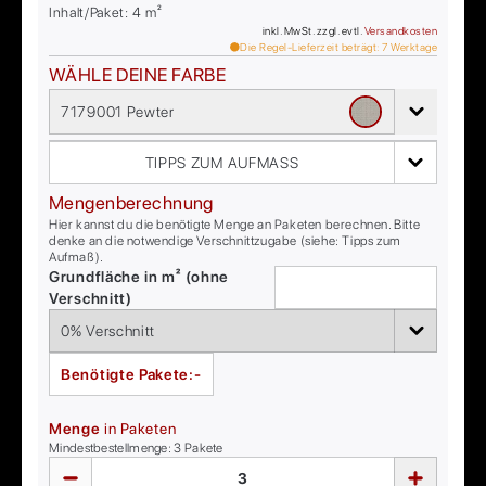
Inhalt/Paket:
4
m²
inkl. MwSt. zzgl. evtl.
Versandkosten
Die Regel-Lieferzeit beträgt:
7
Werktage
WÄHLE DEINE FARBE
7179001 Pewter
TIPPS ZUM AUFMASS
Mengenberechnung
Hier kannst du die benötigte Menge an Paketen berechnen. Bitte
denke an die notwendige Verschnittzugabe (siehe: Tipps zum
Aufmaß).
Grundfläche in m² (ohne
Verschnitt)
Benötigte Pakete:
-
Menge
in Paketen
Mindestbestellmenge:
3
Pakete