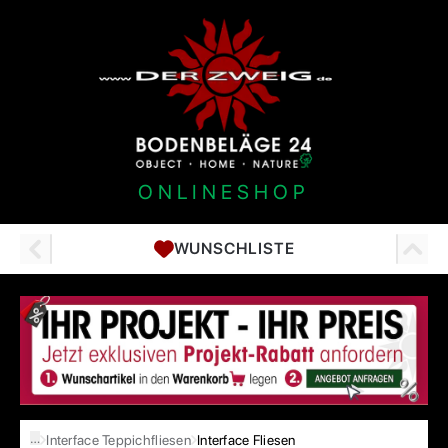
ONLINESHOP
WUNSCHLISTE
…
Interface Teppichfliesen
Interface Fliesen