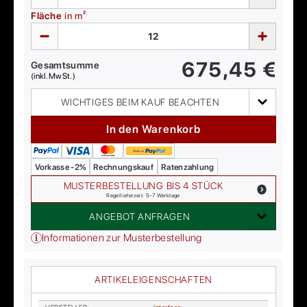
Fläche
in m²
675,45
€
Gesamtsumme
(inkl. MwSt.)
WICHTIGES BEIM KAUF BEACHTEN
In den Warenkorb
Vorkasse -2%
Rechnungskauf
Ratenzahlung
MUSTERBESTELLUNG BIS 4 STÜCK
Regellieferzeit: 5-7 Werktage
ANGEBOT ANFRAGEN
Informationen zur Musterbestellung
ARTIKELEIGENSCHAFTEN