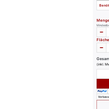
Benöt
Meng
Mindestb
Fläch
Gesa
(inkl. M
Vorkass