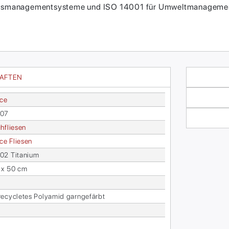
itätsmanagementsysteme und ISO 14001 für Umweltmanagement
HAFTEN
ace
607
h­flie­sen
face Flie­sen
2 Ti­ta­ni­um
 x 50 cm
­cy­cle­tes Po­ly­amid garn­ge­färbt