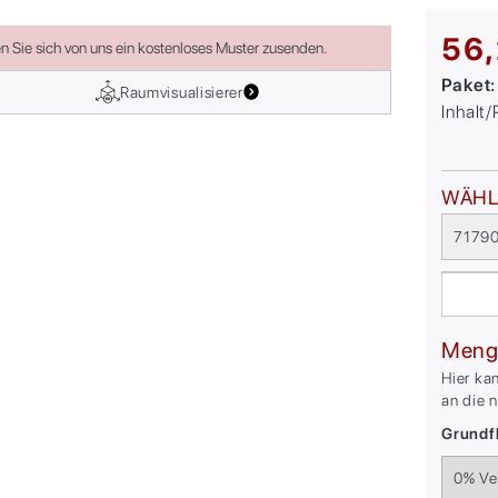
56,
en Sie sich von uns ein kostenloses Muster zusenden.
Paket
Raumvisualisierer
Inhalt
WÄHL
71790
Meng
Hier ka
an die 
Grundfl