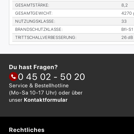
GE­SAMT­STÄR­KE
:
8,2
GE­SAMT­GE­WICHT
:
4270 
NUT­ZUNGS­KLAS­SE
:
33
BRAND­SCHUTZ­KLAS­SE
:
Bfl-S1
TRITT­SCHALL­VER­BES­SE­RUNG
:
26 dB
Du hast Fragen?
0 45 02 - 50 20
Service & Bestellhotline
(Mo-Sa 10-17 Uhr) oder über
unser
Kontaktformular
Rechtliches