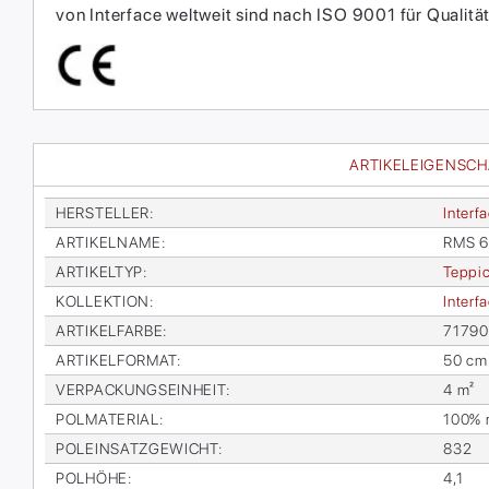
von Interface weltweit sind nach ISO 9001 für Qual
ARTIKELEIGENSC
HER­STEL­LER
:
In­ter­f
AR­TI­KEL­NA­ME
:
RMS 
AR­TI­KEL­TYP
:
Tep­pic
KOL­LEK­TI­ON
:
In­ter­
AR­TI­KEL­FAR­BE
:
717900
AR­TI­KEL­FOR­MAT
:
50 cm
VER­PA­CKUNGS­EIN­HEIT
:
4 m²
POL­MA­TE­RI­AL
:
100% re
POL­EIN­SATZ­GE­WICHT
:
832
POL­HÖ­HE
:
4,1