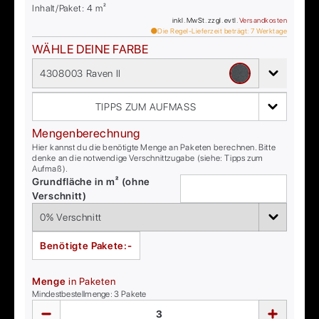
Inhalt/Paket:
4
m²
inkl. MwSt. zzgl. evtl.
Versandkosten
Die Regel-Lieferzeit beträgt:
7
Werktage
WÄHLE DEINE FARBE
4308003 Raven II
TIPPS ZUM AUFMASS
Mengenberechnung
Hier kannst du die benötigte Menge an Paketen berechnen. Bitte
denke an die notwendige Verschnittzugabe (siehe: Tipps zum
Aufmaß).
Grundfläche in m² (ohne
Verschnitt)
Benötigte Pakete:
-
Menge
in Paketen
Mindestbestellmenge:
3
Pakete