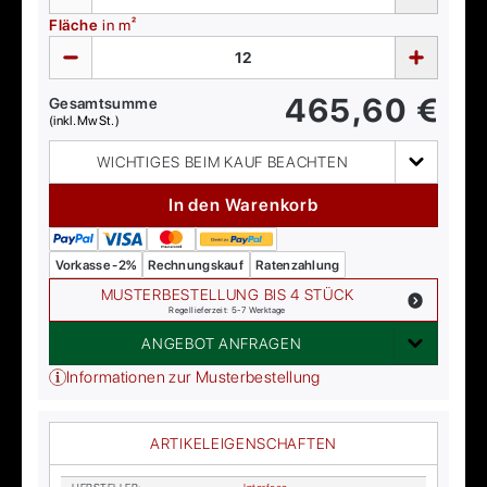
Fläche
in m²
465,60
€
Gesamtsumme
(inkl. MwSt.)
WICHTIGES BEIM KAUF BEACHTEN
In den Warenkorb
Vorkasse -2%
Rechnungskauf
Ratenzahlung
MUSTERBESTELLUNG BIS 4 STÜCK
Regellieferzeit: 5-7 Werktage
ANGEBOT ANFRAGEN
Informationen zur Musterbestellung
ARTIKELEIGENSCHAFTEN