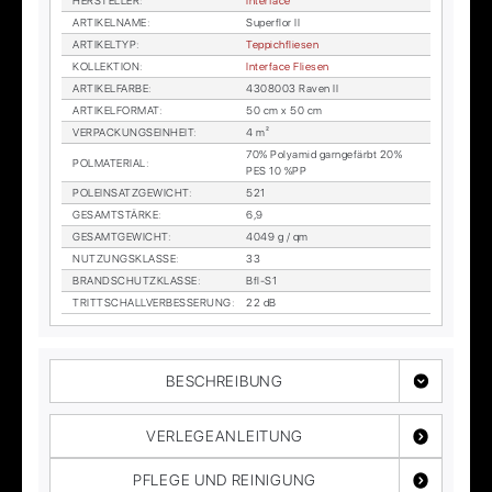
HER­STEL­LER
:
In­ter­face
AR­TI­KEL­NA­ME
:
Su­per­flor II
AR­TI­KEL­TYP
:
Tep­pich­flie­sen
KOL­LEK­TI­ON
:
In­ter­face Flie­sen
AR­TI­KEL­FAR­BE
:
4308003 Ra­ven II
AR­TI­KEL­FOR­MAT
:
50 cm x 50 cm
VER­PA­CKUNGS­EIN­HEIT
:
4 m²
70% Po­ly­amid garn­ge­färbt 20%
POL­MA­TE­RI­AL
:
PES 10 %PP
POL­EIN­SATZ­GE­WICHT
:
521
GE­SAMT­STÄR­KE
:
6,9
GE­SAMT­GE­WICHT
:
4049 g / qm
NUT­ZUNGS­KLAS­SE
:
33
BRAND­SCHUTZ­KLAS­SE
:
Bfl-S1
TRITT­SCHALL­VER­BES­SE­RUNG
:
22 dB
BESCHREIBUNG
VERLEGEANLEITUNG
PFLEGE UND REINIGUNG