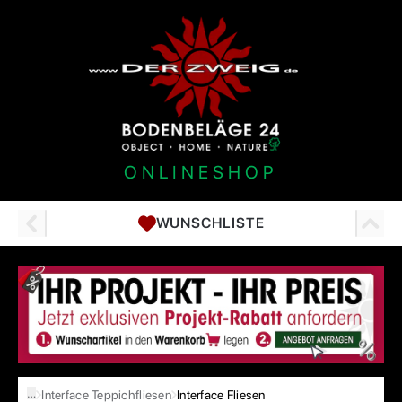
ONLINESHOP
WUNSCHLISTE
…
Interface Teppichfliesen
Interface Fliesen