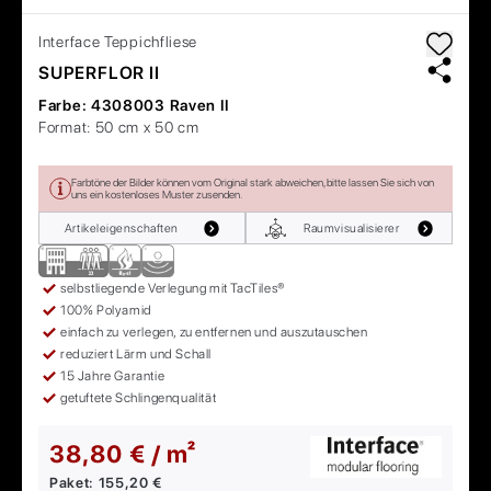
Interface
Teppichfliese
SUPERFLOR II
Farbe:
4308003 Raven II
Format:
50 cm x 50 cm
Farbtöne der Bilder können vom Original stark abweichen, bitte lassen Sie sich von
uns ein kostenloses Muster zusenden.
Artikeleigenschaften
Raumvisualisierer
selbstliegende Verlegung mit TacTiles®
100% Polyamid
einfach zu verlegen, zu entfernen und auszutauschen
reduziert Lärm und Schall
15 Jahre Garantie
getuftete Schlingenqualität
38,80 € / m²
Paket:
155,20 €