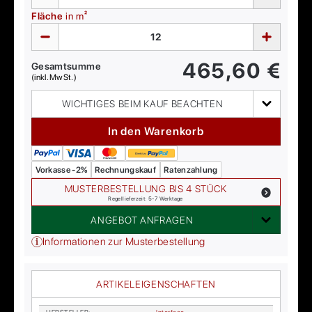
Fläche
in m²
465,60
€
Gesamtsumme
(inkl. MwSt.)
WICHTIGES BEIM KAUF BEACHTEN
In den Warenkorb
Vorkasse -2%
Rechnungskauf
Ratenzahlung
MUSTERBESTELLUNG BIS 4 STÜCK
Regellieferzeit: 5-7 Werktage
ANGEBOT ANFRAGEN
Informationen zur Musterbestellung
ARTIKELEIGENSCHAFTEN