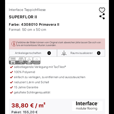
Interface
Teppichfliese
SUPERFLOR II
Farbe:
4308010 Primavera II
Format:
50 cm x 50 cm
Farbtöne der Bilder können vom Original stark abweichen, bitte lassen Sie sich von
uns ein kostenloses Muster zusenden.
Artikeleigenschaften
Raumvisualisierer
selbstliegende Verlegung mit TacTiles®
100% Polyamid
einfach zu verlegen, zu entfernen und auszutauschen
reduziert Lärm und Schall
15 Jahre Garantie
getuftete Schlingenqualität
38,80 € / m²
Paket:
155,20 €