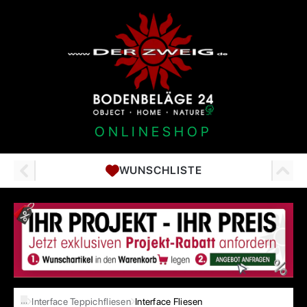
ONLINESHOP
WUNSCHLISTE
…
Interface Teppichfliesen
Interface Fliesen