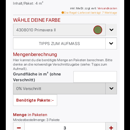
Inhalt/Paket:
4
m²
inkl. MwSt. zzgl. evtl.
Versandkosten
Die Regel-Lieferzeit beträgt:
7
Werktage
WÄHLE DEINE FARBE
4308010 Primavera II
TIPPS ZUM AUFMASS
Mengenberechnung
Hier kannst du die benötigte Menge an Paketen berechnen. Bitte
denke an die notwendige Verschnittzugabe (siehe: Tipps zum
Aufmaß).
Grundfläche in m² (ohne
Verschnitt)
Benötigte Pakete:
-
Menge
in Paketen
Mindestbestellmenge:
3
Pakete