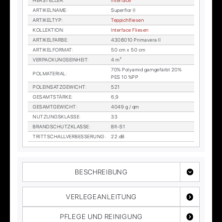
HER­STEL­LER
:
In­ter­face
AR­TI­KEL­NA­ME
:
Su­per­flor II
AR­TI­KEL­TYP
:
Tep­pich­flie­sen
KOL­LEK­TI­ON
:
In­ter­face Flie­sen
AR­TI­KEL­FAR­BE
:
4308010 Pri­ma­ve­ra II
AR­TI­KEL­FOR­MAT
:
50 cm x 50 cm
VER­PA­CKUNGS­EIN­HEIT
:
4 m²
70% Po­ly­amid garn­ge­färbt 20%
POL­MA­TE­RI­AL
:
PES 10 %PP
POL­EIN­SATZ­GE­WICHT
:
521
GE­SAMT­STÄR­KE
:
6,9
GE­SAMT­GE­WICHT
:
4049 g / qm
NUT­ZUNGS­KLAS­SE
:
33
BRAND­SCHUTZ­KLAS­SE
:
Bfl-S1
TRITT­SCHALL­VER­BES­SE­RUNG
:
22 dB
BESCHREIBUNG
VERLEGEANLEITUNG
PFLEGE UND REINIGUNG