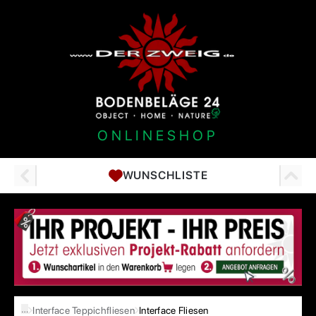
ONLINESHOP
WUNSCHLISTE
…
Interface Teppichfliesen
Interface Fliesen