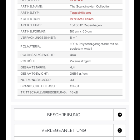
HER­STEL­LER
:
In­ter­face
AR­TI­KEL­NA­ME
:
The Scan­di­na­vi­an Collec­tion
AR­TI­KEL­TYP
:
Tep­pich­flie­sen
KOL­LEK­TI­ON
:
In­ter­face Flie­sen
AR­TI­KEL­FAR­BE
:
1543012 Co­pen­ha­gen
AR­TI­KEL­FOR­MAT
:
50 cm x 50 cm
VER­PA­CKUNGS­EIN­HEIT
:
5 m²
100% Po­ly­amid garn­ge­färbt mit re­
POL­MA­TE­RI­AL
:
cy­cle­tem An­teil
POL­EIN­SATZ­GE­WICHT
:
400
POL­HÖ­HE
:
Pol­ein­satz­gew
GE­SAMT­STÄR­KE
:
4,4
GE­SAMT­GE­WICHT
:
3654 g / qm
NUT­ZUNGS­KLAS­SE
:
33
BRAND­SCHUTZ­KLAS­SE
:
Cfl-S1
TRITT­SCHALL­VER­BES­SE­RUNG
:
16 dB
BESCHREIBUNG
VERLEGEANLEITUNG