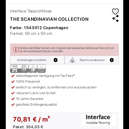
Interface
Teppichfliese
THE SCANDINAVIAN COLLECTION
Farbe:
1543012 Copenhagen
Format:
50 cm x 50 cm
Farbtöne der Bilder können vom Original stark abweichen, bitte lassen Sie sich von
uns ein kostenloses Muster zusenden.
Artikeleigenschaften
Raumvisualisierer
selbstliegende Verlegung mit TacTiles®
100% Polyamid
einfach zu verlegen, zu entfernen und auszutauschen
reduziert Lärm und Schall
15 Jahre Garantie
getuftete Schlingenqualität
70,81 € / m²
Paket:
354,03 €