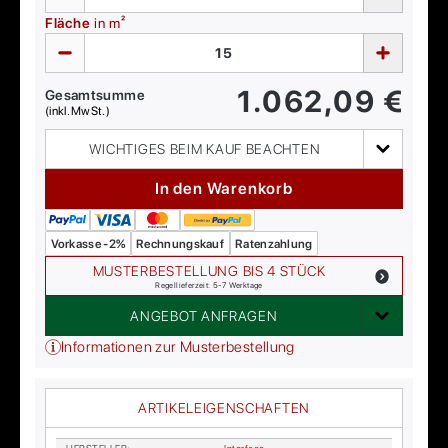
Fläche
in m²
1.062,09
€
Gesamtsumme
(inkl. MwSt.)
WICHTIGES BEIM KAUF BEACHTEN
In den Warenkorb
Vorkasse -2%
Rechnungskauf
Ratenzahlung
MUSTERBESTELLUNG BIS 4 STÜCK
Regellieferzeit: 5-7 Werktage
ANGEBOT ANFRAGEN
Informationen zur Musterbestellung
ARTIKELEIGENSCHAFTEN