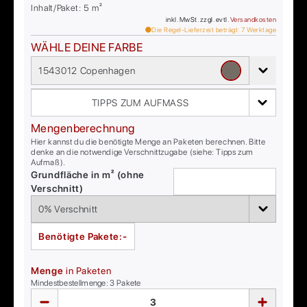
Inhalt/Paket:
5
m²
inkl. MwSt. zzgl. evtl.
Versandkosten
Die Regel-Lieferzeit beträgt:
7
Werktage
WÄHLE DEINE FARBE
1543012 Copenhagen
TIPPS ZUM AUFMASS
Mengenberechnung
Hier kannst du die benötigte Menge an Paketen berechnen. Bitte
denke an die notwendige Verschnittzugabe (siehe: Tipps zum
Aufmaß).
Grundfläche in m² (ohne
Verschnitt)
Benötigte Pakete:
-
Menge
in Paketen
Mindestbestellmenge:
3
Pakete