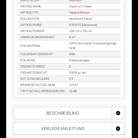
HER­STEL­LER
:
In­ter­face
AR­TI­KEL­NA­ME
:
Touch of Tim­ber
AR­TI­KEL­TYP
:
Tep­pich­flie­sen
KOL­LEK­TI­ON
:
In­ter­face Flie­sen
AR­TI­KEL­FAR­BE
:
4191012 Black­wood
AR­TI­KEL­FOR­MAT
:
100 cm x 25 cm
VER­PA­CKUNGS­EIN­HEIT
:
5 m²
100% re­cy­cle­tes Po­ly­amid garn­ge­
POL­MA­TE­RI­AL
:
färbt
POL­EIN­SATZ­GE­WICHT
:
499
POL­HÖ­HE
:
Pol­ein­satz­gew
GE­SAMT­STÄR­KE
:
5
GE­SAMT­GE­WICHT
:
3939 g / qm
NUT­ZUNGS­KLAS­SE
:
33
BRAND­SCHUTZ­KLAS­SE
:
Cfl-S1
TRITT­SCHALL­VER­BES­SE­RUNG
:
16 dB
BESCHREIBUNG
VERLEGEANLEITUNG