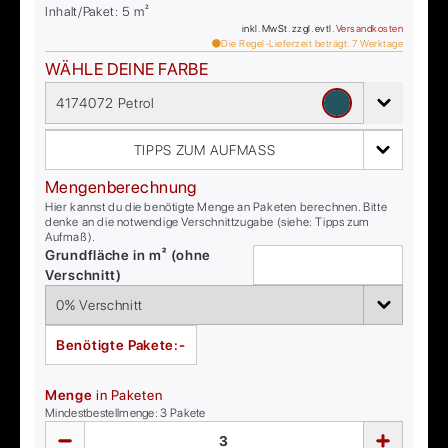
Inhalt/Paket:
5
m²
inkl. MwSt. zzgl. evtl.
Versandkosten
Die Regel-Lieferzeit beträgt:
7
Werktage
WÄHLE DEINE FARBE
4174072 Petrol
TIPPS ZUM AUFMASS
Mengenberechnung
Hier kannst du die benötigte Menge an Paketen berechnen. Bitte
denke an die notwendige Verschnittzugabe (siehe: Tipps zum
Aufmaß).
Grundfläche in m² (ohne
Verschnitt)
Benötigte Pakete:
-
Menge
in Paketen
Mindestbestellmenge:
3
Pakete