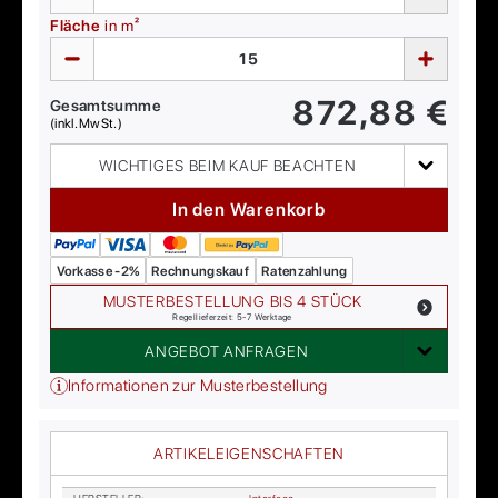
Fläche
in m²
872,88
€
Gesamtsumme
(inkl. MwSt.)
WICHTIGES BEIM KAUF BEACHTEN
In den Warenkorb
Vorkasse -2%
Rechnungskauf
Ratenzahlung
MUSTERBESTELLUNG BIS 4 STÜCK
Regellieferzeit: 5-7 Werktage
ANGEBOT ANFRAGEN
Informationen zur Musterbestellung
ARTIKELEIGENSCHAFTEN