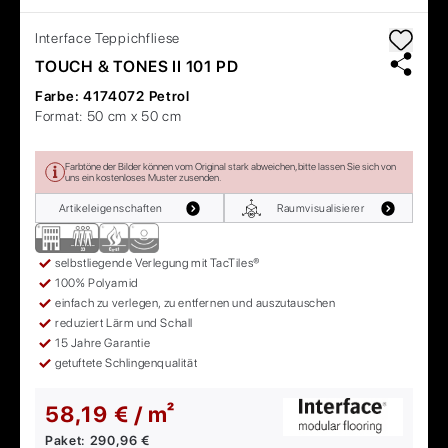
Interface
Teppichfliese
TOUCH & TONES II 101 PD
Farbe:
4174072 Petrol
Format:
50 cm x 50 cm
Farbtöne der Bilder können vom Original stark abweichen, bitte lassen Sie sich von
uns ein kostenloses Muster zusenden.
Artikeleigenschaften
Raumvisualisierer
selbstliegende Verlegung mit TacTiles®
100% Polyamid
einfach zu verlegen, zu entfernen und auszutauschen
reduziert Lärm und Schall
15 Jahre Garantie
getuftete Schlingenqualität
58,19 € / m²
Paket:
290,96 €