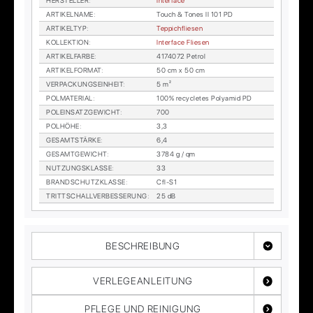
HER­STEL­LER
:
In­ter­face
AR­TI­KEL­NA­ME
:
Touch & To­nes II 101 PD
AR­TI­KEL­TYP
:
Tep­pich­flie­sen
KOL­LEK­TI­ON
:
In­ter­face Flie­sen
AR­TI­KEL­FAR­BE
:
4174072 Pe­trol
AR­TI­KEL­FOR­MAT
:
50 cm x 50 cm
VER­PA­CKUNGS­EIN­HEIT
:
5 m²
POL­MA­TE­RI­AL
:
100% re­cy­cle­tes Po­ly­amid PD
POL­EIN­SATZ­GE­WICHT
:
700
POL­HÖ­HE
:
3,3
GE­SAMT­STÄR­KE
:
6,4
GE­SAMT­GE­WICHT
:
3784 g / qm
NUT­ZUNGS­KLAS­SE
:
33
BRAND­SCHUTZ­KLAS­SE
:
Cfl-S1
TRITT­SCHALL­VER­BES­SE­RUNG
:
25 dB
BESCHREIBUNG
VERLEGEANLEITUNG
PFLEGE UND REINIGUNG