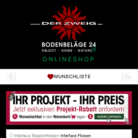
ONLINESHOP
WUNSCHLISTE
…
Interface Teppichfliesen
Interface Fliesen