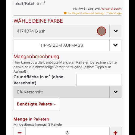
Inhalt/Paket:
5
m²
inkl. MwSt. zzgl. evtl.
Versandkosten
Die Regel-Lieferzeit beträgt:
7
Werktage
WÄHLE DEINE FARBE
4174074 Blush
TIPPS ZUM AUFMASS
Mengenberechnung
Hier kannst du die benötigte Menge an Paketen berechnen. Bitte
denke an die notwendige Verschnittzugabe (siehe: Tipps zum
Aufmaß).
Grundfläche in m² (ohne
Verschnitt)
Benötigte Pakete:
-
Menge
in Paketen
Mindestbestellmenge:
3
Pakete