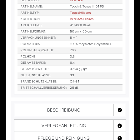
HER­STEL­LER
:
In­ter­face
AR­TI­KEL­NA­ME
:
Touch & To­nes II 101 PD
AR­TI­KEL­TYP
:
Tep­pich­flie­sen
KOL­LEK­TI­ON
:
In­ter­face Flie­sen
AR­TI­KEL­FAR­BE
:
4174074 Blush
AR­TI­KEL­FOR­MAT
:
50 cm x 50 cm
VER­PA­CKUNGS­EIN­HEIT
:
5 m²
POL­MA­TE­RI­AL
:
100% re­cy­cle­tes Po­ly­amid PD
POL­EIN­SATZ­GE­WICHT
:
700
POL­HÖ­HE
:
3,3
GE­SAMT­STÄR­KE
:
6,4
GE­SAMT­GE­WICHT
:
3784 g / qm
NUT­ZUNGS­KLAS­SE
:
33
BRAND­SCHUTZ­KLAS­SE
:
Cfl-S1
TRITT­SCHALL­VER­BES­SE­RUNG
:
25 dB
BESCHREIBUNG
VERLEGEANLEITUNG
PFLEGE UND REINIGUNG