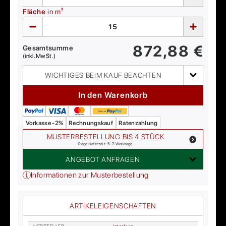
Fläche
in m²
872,88
€
Gesamtsumme
(inkl. MwSt.)
WICHTIGES BEIM KAUF BEACHTEN
In den Warenkorb
Vorkasse -2%
Rechnungskauf
Ratenzahlung
MUSTERBESTELLUNG BIS 4 STÜCK
Regellieferzeit: 5-7 Werktage
ANGEBOT ANFRAGEN
Informationen zur Musterbestellung
ARTIKELEIGENSCHAFTEN