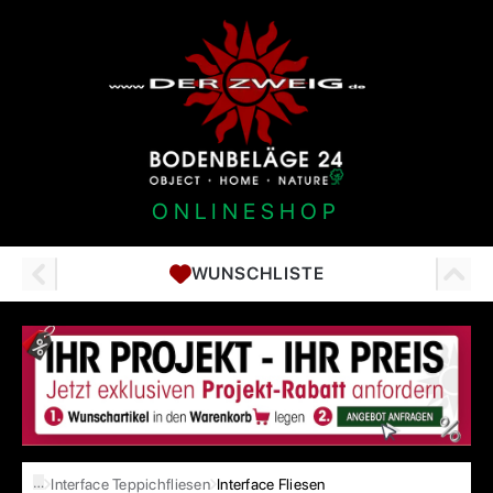
ONLINESHOP
WUNSCHLISTE
…
Interface Teppichfliesen
Interface Fliesen