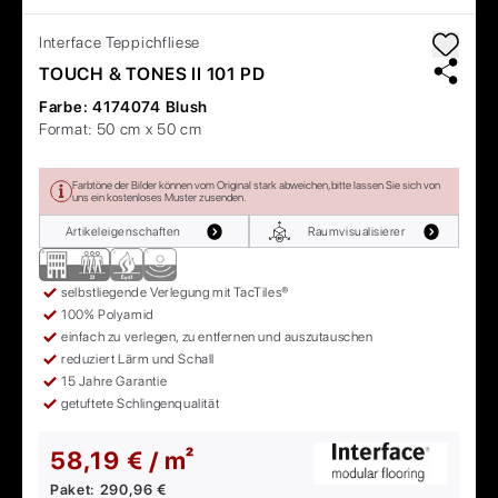
Interface
Teppichfliese
TOUCH & TONES II 101 PD
Farbe:
4174074 Blush
Format:
50 cm x 50 cm
Farbtöne der Bilder können vom Original stark abweichen, bitte lassen Sie sich von
uns ein kostenloses Muster zusenden.
Artikeleigenschaften
Raumvisualisierer
selbstliegende Verlegung mit TacTiles®
100% Polyamid
einfach zu verlegen, zu entfernen und auszutauschen
reduziert Lärm und Schall
15 Jahre Garantie
getuftete Schlingenqualität
58,19 € / m²
Paket:
290,96 €