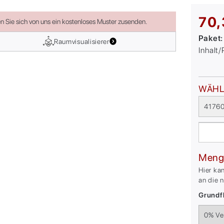
70,
en Sie sich von uns ein kostenloses Muster zusenden.
Paket
Raumvisualisierer
Inhalt
WÄHL
41760
Meng
Hier ka
an die 
Grundfl