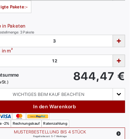
igte Pakete:
-
e
in Paketen
estellmenge:
3
Pakete
e
in m²
844,47
€
mtsumme
wSt.)
WICHTIGES BEIM KAUF BEACHTEN
In den Warenkorb
e -2%
Rechnungskauf
Ratenzahlung
MUSTERBESTELLUNG BIS 4 STÜCK
Regellieferzeit: 5-7 Werktage