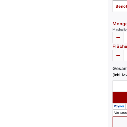
Benöt
Meng
Mindestb
Fläch
Gesa
(inkl. M
Vorkass