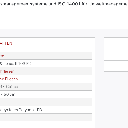
itätsmanagementsysteme und ISO 14001 für Umweltmanagement
HAFTEN
ace
& To­nes II 103 PD
h­flie­sen
face Flie­sen
47 Cof­fee
 x 50 cm
­cy­cle­tes Po­ly­amid PD