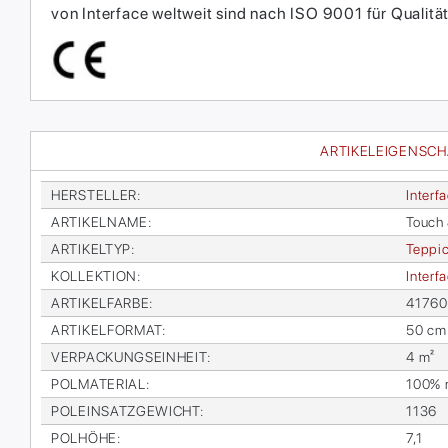
von Interface weltweit sind nach ISO 9001 für Qual
ARTIKELEIGENSC
HER­STEL­LER
:
In­ter­f
AR­TI­KEL­NA­ME
:
Touch 
AR­TI­KEL­TYP
:
Tep­pic
KOL­LEK­TI­ON
:
In­ter­
AR­TI­KEL­FAR­BE
:
41760
AR­TI­KEL­FOR­MAT
:
50 cm
VER­PA­CKUNGS­EIN­HEIT
:
4 m²
POL­MA­TE­RI­AL
:
100% re
POL­EIN­SATZ­GE­WICHT
:
1136
POL­HÖ­HE
:
7,1