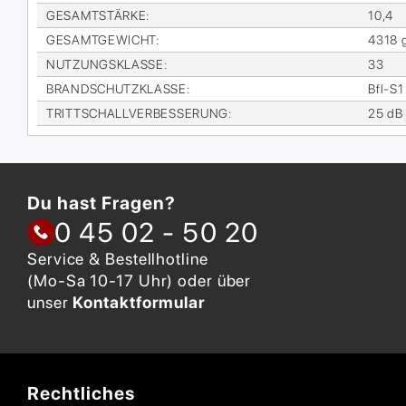
GE­SAMT­STÄR­KE
:
10,4
GE­SAMT­GE­WICHT
:
4318 
NUT­ZUNGS­KLAS­SE
:
33
BRAND­SCHUTZ­KLAS­SE
:
Bfl-S1
TRITT­SCHALL­VER­BES­SE­RUNG
:
25 dB
Du hast Fragen?
0 45 02 - 50 20
Service & Bestellhotline
(Mo-Sa 10-17 Uhr) oder über
unser
Kontaktformular
Rechtliches