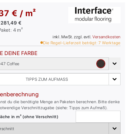
37 € / m²
:
281,49 €
/Paket:
4
m²
inkl. MwSt. zzgl. evtl.
Versandkosten
Die Regel-Lieferzeit beträgt:
7
Werktage
E DEINE FARBE
47 Coffee
TIPPS ZUM AUFMASS
enberechnung
nnst du die benötigte Menge an Paketen berechnen. Bitte denke
notwendige Verschnittzugabe (siehe: Tipps zum Aufmaß).
äche in m² (ohne Verschnitt)