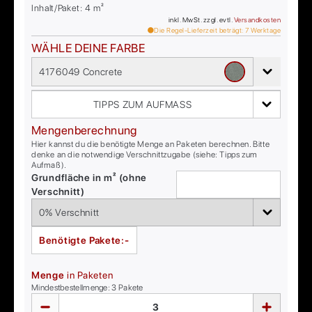
Inhalt/Paket:
4
m²
inkl. MwSt. zzgl. evtl.
Versandkosten
Die Regel-Lieferzeit beträgt:
7
Werktage
WÄHLE DEINE FARBE
4176049 Concrete
TIPPS ZUM AUFMASS
Mengenberechnung
Hier kannst du die benötigte Menge an Paketen berechnen. Bitte
denke an die notwendige Verschnittzugabe (siehe: Tipps zum
Aufmaß).
Grundfläche in m² (ohne
Verschnitt)
Benötigte Pakete:
-
Menge
in Paketen
Mindestbestellmenge:
3
Pakete