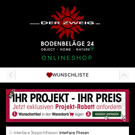
ONLINESHOP
WUNSCHLISTE
…
Interface Teppichfliesen
Interface Fliesen