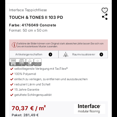
Interface
Teppichfliese
TOUCH & TONES II 103 PD
Farbe:
4176049 Concrete
Format:
50 cm x 50 cm
Farbtöne der Bilder können vom Original stark abweichen, bitte lassen Sie sich von
uns ein kostenloses Muster zusenden.
Artikeleigenschaften
Raumvisualisierer
selbstliegende Verlegung mit TacTiles®
100% Polyamid
einfach zu verlegen, zu entfernen und auszutauschen
reduziert Lärm und Schall
15 Jahre Garantie
getuftete Schlingenqualität
70,37 € / m²
Paket:
281,49 €