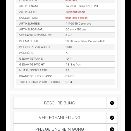
HER­STEL­LER
:
In­ter­face
AR­TI­KEL­NA­ME
:
Touch & To­nes II 103 PD
AR­TI­KEL­TYP
:
Tep­pich­flie­sen
KOL­LEK­TI­ON
:
In­ter­face Flie­sen
AR­TI­KEL­FAR­BE
:
4176049 Con­cre­te
AR­TI­KEL­FOR­MAT
:
50 cm x 50 cm
VER­PA­CKUNGS­EIN­HEIT
:
4 m²
POL­MA­TE­RI­AL
:
100% re­cy­cle­tes Po­ly­amid PD
POL­EIN­SATZ­GE­WICHT
:
1136
POL­HÖ­HE
:
7,1
GE­SAMT­STÄR­KE
:
10,4
GE­SAMT­GE­WICHT
:
4318 g / qm
NUT­ZUNGS­KLAS­SE
:
33
BRAND­SCHUTZ­KLAS­SE
:
Bfl-S1
TRITT­SCHALL­VER­BES­SE­RUNG
:
25 dB
BESCHREIBUNG
VERLEGEANLEITUNG
PFLEGE UND REINIGUNG