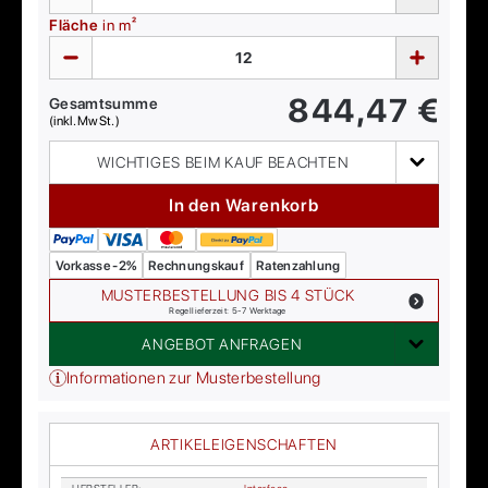
Fläche
in m²
844,47
€
Gesamtsumme
(inkl. MwSt.)
WICHTIGES BEIM KAUF BEACHTEN
In den Warenkorb
Vorkasse -2%
Rechnungskauf
Ratenzahlung
MUSTERBESTELLUNG BIS 4 STÜCK
Regellieferzeit: 5-7 Werktage
ANGEBOT ANFRAGEN
Informationen zur Musterbestellung
ARTIKELEIGENSCHAFTEN