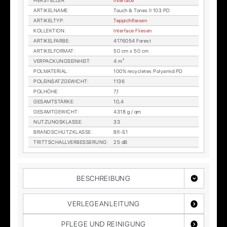
HER­STEL­LER
:
In­ter­face
AR­TI­KEL­NA­ME
:
Touch & To­nes II 103 PD
AR­TI­KEL­TYP
:
Tep­pich­flie­sen
KOL­LEK­TI­ON
:
In­ter­face Flie­sen
AR­TI­KEL­FAR­BE
:
4176054 Fo­rest
AR­TI­KEL­FOR­MAT
:
50 cm x 50 cm
VER­PA­CKUNGS­EIN­HEIT
:
4 m²
POL­MA­TE­RI­AL
:
100% re­cy­cle­tes Po­ly­amid PD
POL­EIN­SATZ­GE­WICHT
:
1136
POL­HÖ­HE
:
7,1
GE­SAMT­STÄR­KE
:
10,4
GE­SAMT­GE­WICHT
:
4318 g / qm
NUT­ZUNGS­KLAS­SE
:
33
BRAND­SCHUTZ­KLAS­SE
:
Bfl-S1
TRITT­SCHALL­VER­BES­SE­RUNG
:
25 dB
BESCHREIBUNG
VERLEGEANLEITUNG
PFLEGE UND REINIGUNG