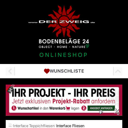
ONLINESHOP
WUNSCHLISTE
…
Interface Teppichfliesen
Interface Fliesen