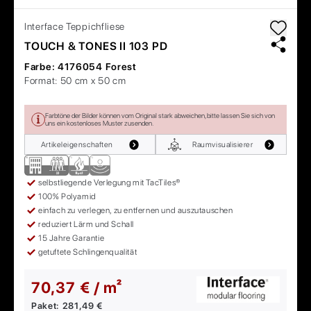
Interface
Teppichfliese
TOUCH & TONES II 103 PD
Farbe:
4176054 Forest
Format:
50 cm x 50 cm
Farbtöne der Bilder können vom Original stark abweichen, bitte lassen Sie sich von
uns ein kostenloses Muster zusenden.
Artikeleigenschaften
Raumvisualisierer
selbstliegende Verlegung mit TacTiles®
100% Polyamid
einfach zu verlegen, zu entfernen und auszutauschen
reduziert Lärm und Schall
15 Jahre Garantie
getuftete Schlingenqualität
70,37 € / m²
Paket:
281,49 €