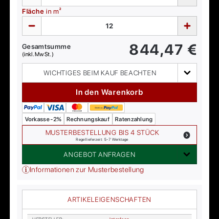
Fläche
in m²
844,47
€
Gesamtsumme
(inkl. MwSt.)
WICHTIGES BEIM KAUF BEACHTEN
In den Warenkorb
Vorkasse -2%
Rechnungskauf
Ratenzahlung
MUSTERBESTELLUNG BIS 4 STÜCK
Regellieferzeit: 5-7 Werktage
ANGEBOT ANFRAGEN
Informationen zur Musterbestellung
ARTIKELEIGENSCHAFTEN