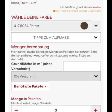
Inhalt/Paket:
4
m²
inkl. MwSt. zzgl. evtl.
Versandkosten
Die Regel-Lieferzeit beträgt:
7
Werktage
WÄHLE DEINE FARBE
4176054 Forest
TIPPS ZUM AUFMASS
Mengenberechnung
Hier kannst du die benötigte Menge an Paketen berechnen. Bitte
denke an die notwendige Verschnittzugabe (siehe: Tipps zum
Aufmaß).
Grundfläche in m² (ohne
Verschnitt)
Benötigte Pakete:
-
Menge
in Paketen
Mindestbestellmenge:
3
Pakete