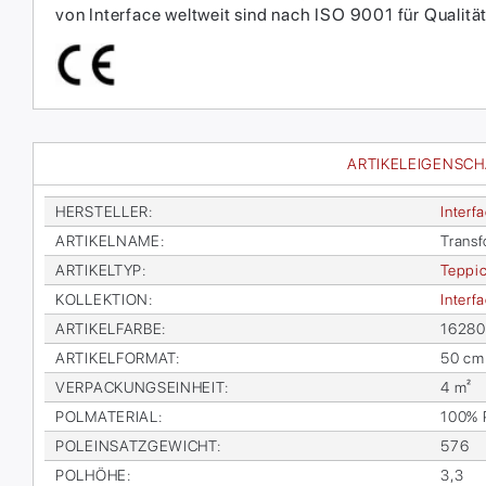
von Interface weltweit sind nach ISO 9001 für Qual
ARTIKELEIGENSC
HER­STEL­LER
:
In­ter­f
AR­TI­KEL­NA­ME
:
Trans­f
AR­TI­KEL­TYP
:
Tep­pic
KOL­LEK­TI­ON
:
In­ter­
AR­TI­KEL­FAR­BE
:
16280
AR­TI­KEL­FOR­MAT
:
50 cm
VER­PA­CKUNGS­EIN­HEIT
:
4 m²
POL­MA­TE­RI­AL
:
100% Po
POL­EIN­SATZ­GE­WICHT
:
576
POL­HÖ­HE
:
3,3