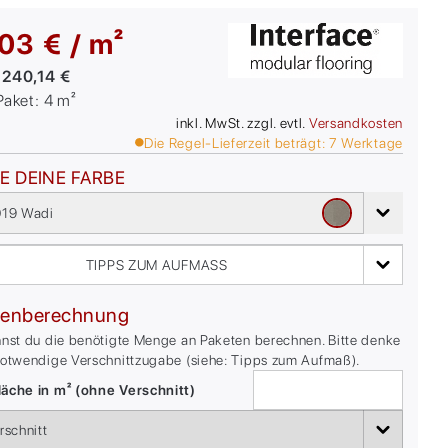
03 € / m²
:
240,14 €
/Paket:
4
m²
inkl. MwSt. zzgl. evtl.
Versandkosten
Die Regel-Lieferzeit beträgt:
7
Werktage
E DEINE FARBE
19 Wadi
TIPPS ZUM AUFMASS
enberechnung
nnst du die benötigte Menge an Paketen berechnen. Bitte denke
notwendige Verschnittzugabe (siehe: Tipps zum Aufmaß).
äche in m² (ohne Verschnitt)