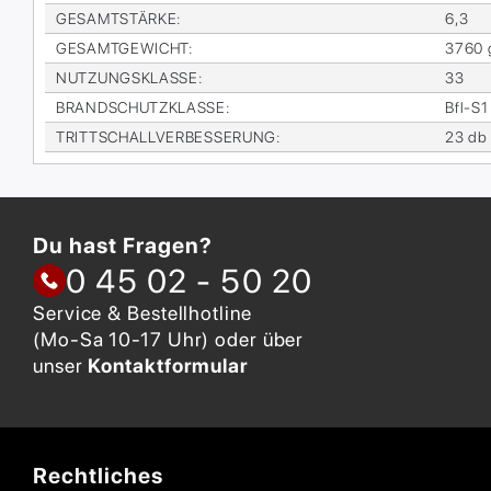
GE­SAMT­STÄR­KE
:
6,3
GE­SAMT­GE­WICHT
:
3760 
NUT­ZUNGS­KLAS­SE
:
33
BRAND­SCHUTZ­KLAS­SE
:
Bfl-S1
TRITT­SCHALL­VER­BES­SE­RUNG
:
23 db
Du hast Fragen?
0 45 02 - 50 20
Service & Bestellhotline
(Mo-Sa 10-17 Uhr) oder über
unser
Kontaktformular
Rechtliches