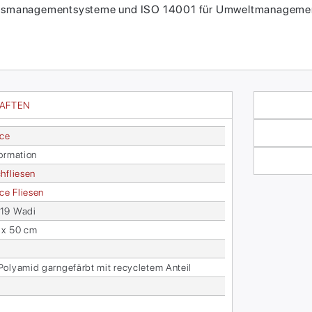
itätsmanagementsysteme und ISO 14001 für Umweltmanagement
HAFTEN
ace
or­ma­ti­on
h­flie­sen
face Flie­sen
19 Wadi
 x 50 cm
­ly­amid garn­ge­färbt mit re­cy­cle­tem An­teil