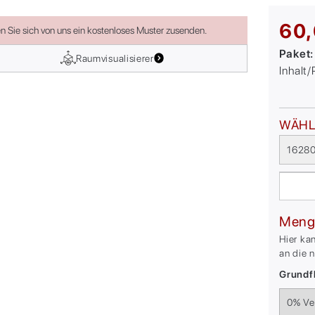
60,
en Sie sich von uns ein kostenloses Muster zusenden.
Paket
Raumvisualisierer
Inhalt
WÄHL
16280
Meng
Hier ka
an die 
Grundfl