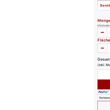
Benöt
Meng
Mindestb
Fläch
Gesa
(inkl. M
Vorkass