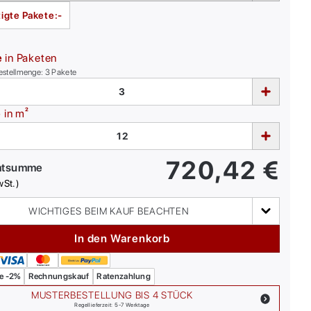
igte Pakete:
-
e
in Paketen
estellmenge:
3
Pakete
e
in m²
720,42
€
mtsumme
wSt.)
WICHTIGES BEIM KAUF BEACHTEN
In den Warenkorb
e -2%
Rechnungskauf
Ratenzahlung
MUSTERBESTELLUNG BIS 4 STÜCK
Regellieferzeit: 5-7 Werktage