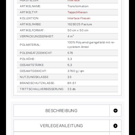
HER­STEL­LER
:
In­ter­face
AR­TI­KEL­NA­ME
:
Trans­for­ma­ti­on
AR­TI­KEL­TYP
:
Tep­pich­flie­sen
KOL­LEK­TI­ON
:
In­ter­face Flie­sen
AR­TI­KEL­FAR­BE
:
1628025 Pas­tu­re
AR­TI­KEL­FOR­MAT
:
50 cm x 50 cm
VER­PA­CKUNGS­EIN­HEIT
:
4 m²
100% Po­ly­amid garn­ge­färbt mit re­
POL­MA­TE­RI­AL
:
cy­cle­tem An­teil
POL­EIN­SATZ­GE­WICHT
:
576
POL­HÖ­HE
:
3,3
GE­SAMT­STÄR­KE
:
6,3
GE­SAMT­GE­WICHT
:
3760 g / qm
NUT­ZUNGS­KLAS­SE
:
33
BRAND­SCHUTZ­KLAS­SE
:
Bfl-S1
TRITT­SCHALL­VER­BES­SE­RUNG
:
23 db
BESCHREIBUNG
VERLEGEANLEITUNG