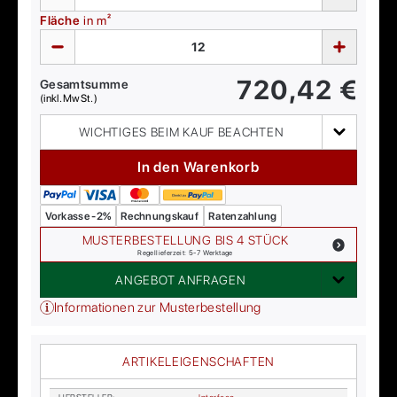
Fläche
in m²
720,42
€
Gesamtsumme
(inkl. MwSt.)
WICHTIGES BEIM KAUF BEACHTEN
In den Warenkorb
Vorkasse -2%
Rechnungskauf
Ratenzahlung
MUSTERBESTELLUNG BIS 4 STÜCK
Regellieferzeit: 5-7 Werktage
ANGEBOT ANFRAGEN
Informationen zur Musterbestellung
ARTIKELEIGENSCHAFTEN