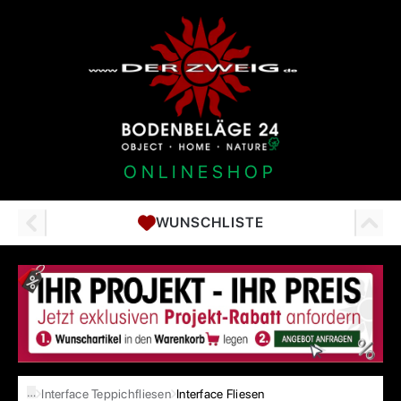
ONLINESHOP
WUNSCHLISTE
…
Interface Teppichfliesen
Interface Fliesen