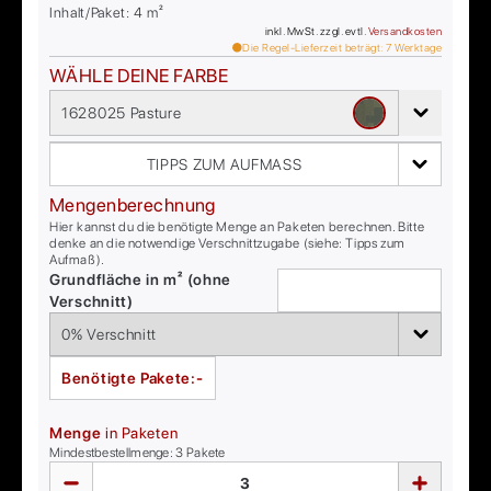
Inhalt/Paket:
4
m²
inkl. MwSt. zzgl. evtl.
Versandkosten
Die Regel-Lieferzeit beträgt:
7
Werktage
WÄHLE DEINE FARBE
1628025 Pasture
TIPPS ZUM AUFMASS
Mengenberechnung
Hier kannst du die benötigte Menge an Paketen berechnen. Bitte
denke an die notwendige Verschnittzugabe (siehe: Tipps zum
Aufmaß).
Grundfläche in m² (ohne
Verschnitt)
Benötigte Pakete:
-
Menge
in Paketen
Mindestbestellmenge:
3
Pakete