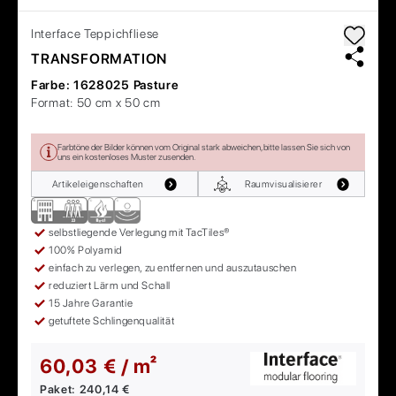
Interface
Teppichfliese
TRANSFORMATION
Farbe:
1628025 Pasture
Format:
50 cm x 50 cm
Farbtöne der Bilder können vom Original stark abweichen, bitte lassen Sie sich von
uns ein kostenloses Muster zusenden.
Artikeleigenschaften
Raumvisualisierer
selbstliegende Verlegung mit TacTiles®
100% Polyamid
einfach zu verlegen, zu entfernen und auszutauschen
reduziert Lärm und Schall
15 Jahre Garantie
getuftete Schlingenqualität
60,03 € / m²
Paket:
240,14 €