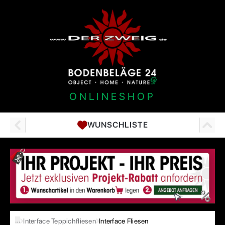
ONLINESHOP
WUNSCHLISTE
…
Interface Teppichfliesen
Interface Fliesen