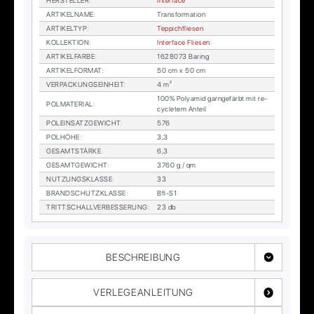
HER­STEL­LER
:
In­ter­face
AR­TI­KEL­NA­ME
:
Trans­for­ma­ti­on
AR­TI­KEL­TYP
:
Tep­pich­flie­sen
KOL­LEK­TI­ON
:
In­ter­face Flie­sen
AR­TI­KEL­FAR­BE
:
1628073 Ba­ring
AR­TI­KEL­FOR­MAT
:
50 cm x 50 cm
VER­PA­CKUNGS­EIN­HEIT
:
4 m²
100% Po­ly­amid garn­ge­färbt mit re­
POL­MA­TE­RI­AL
:
cy­cle­tem An­teil
POL­EIN­SATZ­GE­WICHT
:
576
POL­HÖ­HE
:
3,3
GE­SAMT­STÄR­KE
:
6,3
GE­SAMT­GE­WICHT
:
3760 g / qm
NUT­ZUNGS­KLAS­SE
:
33
BRAND­SCHUTZ­KLAS­SE
:
Bfl-S1
TRITT­SCHALL­VER­BES­SE­RUNG
:
23 db
BESCHREIBUNG
VERLEGEANLEITUNG