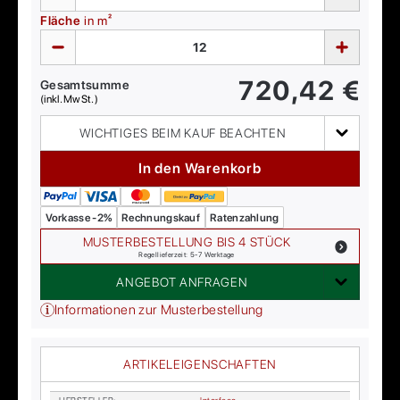
Fläche
in m²
720,42
€
Gesamtsumme
(inkl. MwSt.)
WICHTIGES BEIM KAUF BEACHTEN
In den Warenkorb
Vorkasse -2%
Rechnungskauf
Ratenzahlung
MUSTERBESTELLUNG BIS 4 STÜCK
Regellieferzeit: 5-7 Werktage
ANGEBOT ANFRAGEN
Informationen zur Musterbestellung
ARTIKELEIGENSCHAFTEN