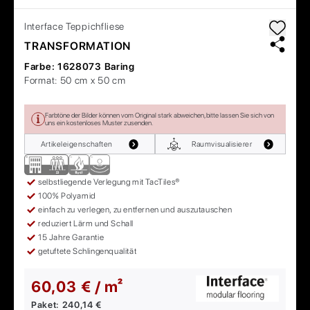
Interface
Teppichfliese
TRANSFORMATION
Farbe:
1628073 Baring
Format:
50 cm x 50 cm
Farbtöne der Bilder können vom Original stark abweichen, bitte lassen Sie sich von
uns ein kostenloses Muster zusenden.
Artikeleigenschaften
Raumvisualisierer
selbstliegende Verlegung mit TacTiles®
100% Polyamid
einfach zu verlegen, zu entfernen und auszutauschen
reduziert Lärm und Schall
15 Jahre Garantie
getuftete Schlingenqualität
60,03 € / m²
Paket:
240,14 €