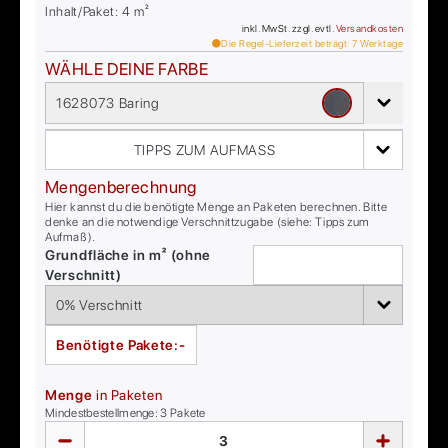
Inhalt/Paket:
4
m²
inkl. MwSt. zzgl. evtl.
Versandkosten
Die Regel-Lieferzeit beträgt:
7
Werktage
WÄHLE DEINE FARBE
1628073 Baring
TIPPS ZUM AUFMASS
Mengenberechnung
Hier kannst du die benötigte Menge an Paketen berechnen. Bitte
denke an die notwendige Verschnittzugabe (siehe: Tipps zum
Aufmaß).
Grundfläche in m² (ohne
Verschnitt)
Benötigte Pakete:
-
Menge
in Paketen
Mindestbestellmenge:
3
Pakete