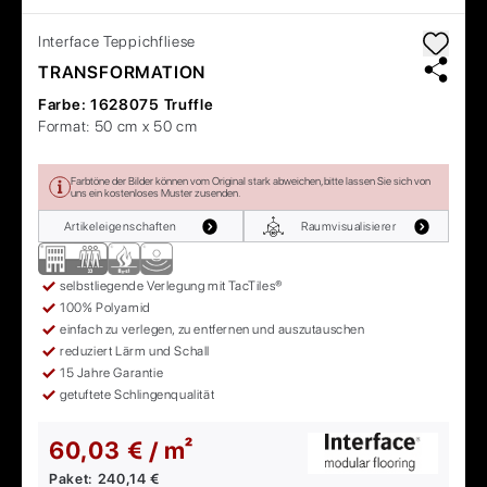
Interface
Teppichfliese
TRANSFORMATION
Farbe:
1628075 Truffle
Format:
50 cm x 50 cm
Farbtöne der Bilder können vom Original stark abweichen, bitte lassen Sie sich von
uns ein kostenloses Muster zusenden.
Artikeleigenschaften
Raumvisualisierer
selbstliegende Verlegung mit TacTiles®
100% Polyamid
einfach zu verlegen, zu entfernen und auszutauschen
reduziert Lärm und Schall
15 Jahre Garantie
getuftete Schlingenqualität
60,03 € / m²
Paket:
240,14 €