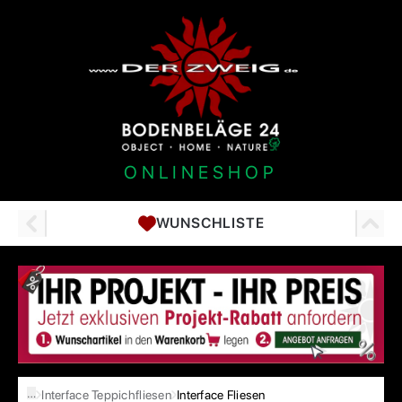
ONLINESHOP
WUNSCHLISTE
…
Interface Teppichfliesen
Interface Fliesen