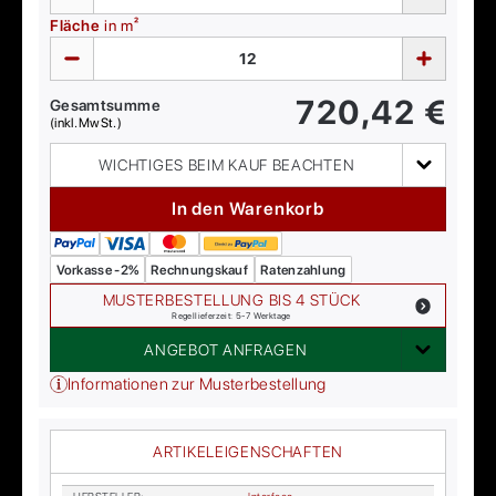
Fläche
in m²
720,42
€
Gesamtsumme
(inkl. MwSt.)
WICHTIGES BEIM KAUF BEACHTEN
In den Warenkorb
Vorkasse -2%
Rechnungskauf
Ratenzahlung
MUSTERBESTELLUNG BIS 4 STÜCK
Regellieferzeit: 5-7 Werktage
ANGEBOT ANFRAGEN
Informationen zur Musterbestellung
ARTIKELEIGENSCHAFTEN