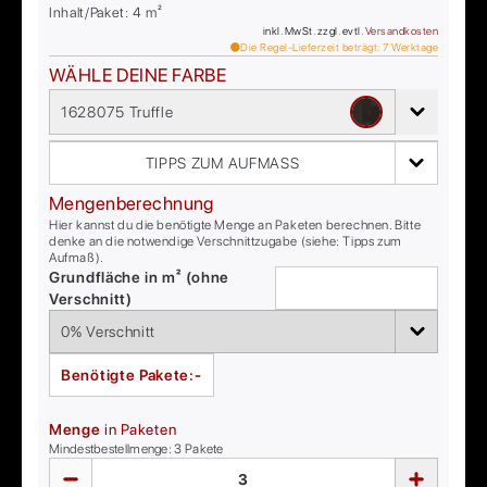
Inhalt/Paket:
4
m²
inkl. MwSt. zzgl. evtl.
Versandkosten
Die Regel-Lieferzeit beträgt:
7
Werktage
WÄHLE DEINE FARBE
1628075 Truffle
TIPPS ZUM AUFMASS
Mengenberechnung
Hier kannst du die benötigte Menge an Paketen berechnen. Bitte
denke an die notwendige Verschnittzugabe (siehe: Tipps zum
Aufmaß).
Grundfläche in m² (ohne
Verschnitt)
Benötigte Pakete:
-
Menge
in Paketen
Mindestbestellmenge:
3
Pakete