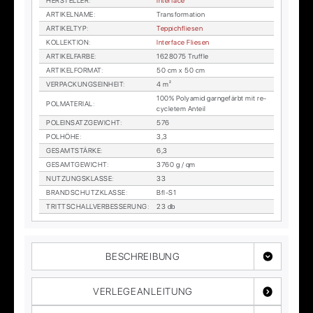
HER­STEL­LER
:
In­ter­face
AR­TI­KEL­NA­ME
:
Trans­for­ma­ti­on
AR­TI­KEL­TYP
:
Tep­pich­flie­sen
KOL­LEK­TI­ON
:
In­ter­face Flie­sen
AR­TI­KEL­FAR­BE
:
1628075 Truf­f­le
AR­TI­KEL­FOR­MAT
:
50 cm x 50 cm
VER­PA­CKUNGS­EIN­HEIT
:
4 m²
100% Po­ly­amid garn­ge­färbt mit re­
POL­MA­TE­RI­AL
:
cy­cle­tem An­teil
POL­EIN­SATZ­GE­WICHT
:
576
POL­HÖ­HE
:
3,3
GE­SAMT­STÄR­KE
:
6,3
GE­SAMT­GE­WICHT
:
3760 g / qm
NUT­ZUNGS­KLAS­SE
:
33
BRAND­SCHUTZ­KLAS­SE
:
Bfl-S1
TRITT­SCHALL­VER­BES­SE­RUNG
:
23 db
BESCHREIBUNG
VERLEGEANLEITUNG