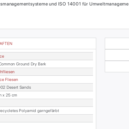
itätsmanagementsysteme und ISO 14001 für Umweltmanagement
HAFTEN
ace
Com­mon Ground Dry Bark
h­flie­sen
face Flie­sen
02 De­sert Sands
m x 25 cm
­cy­cle­tes Po­ly­amid garn­ge­färbt