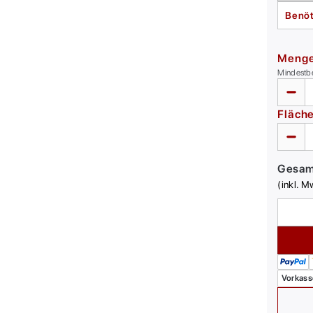
Benöt
Meng
Mindestb
Fläch
Gesa
(inkl. M
Vorkass