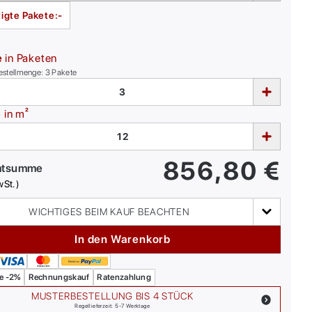
igte Pakete:
-
e
in Paketen
estellmenge:
3
Pakete
e
in m²
856,80
€
mtsumme
wSt.)
WICHTIGES BEIM KAUF BEACHTEN
In den Warenkorb
e -2%
Rechnungskauf
Ratenzahlung
MUSTERBESTELLUNG BIS 4 STÜCK
Regellieferzeit: 5-7 Werktage