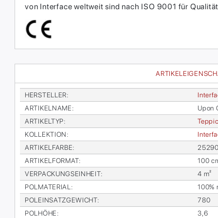
von Interface weltweit sind nach ISO 9001 für Qual
ARTIKELEIGENSC
HER­STEL­LER
:
In­ter­f
AR­TI­KEL­NA­ME
:
Upon 
AR­TI­KEL­TYP
:
Tep­pic
KOL­LEK­TI­ON
:
In­ter­
AR­TI­KEL­FAR­BE
:
25290
AR­TI­KEL­FOR­MAT
:
100 c
VER­PA­CKUNGS­EIN­HEIT
:
4 m²
POL­MA­TE­RI­AL
:
100% re
POL­EIN­SATZ­GE­WICHT
:
780
POL­HÖ­HE
:
3,6