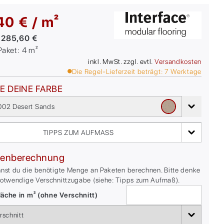
40 € / m²
:
285,60 €
/Paket:
4
m²
inkl. MwSt. zzgl. evtl.
Versandkosten
Die Regel-Lieferzeit beträgt:
7
Werktage
E DEINE FARBE
02 Desert Sands
TIPPS ZUM AUFMASS
enberechnung
nnst du die benötigte Menge an Paketen berechnen. Bitte denke
notwendige Verschnittzugabe (siehe: Tipps zum Aufmaß).
äche in m² (ohne Verschnitt)