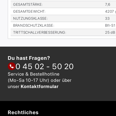
GE­SAMT­STÄR­KE
:
7,6
GE­SAMT­GE­WICHT
:
4207 
NUT­ZUNGS­KLAS­SE
:
33
BRAND­SCHUTZ­KLAS­SE
:
Bfl-S1
TRITT­SCHALL­VER­BES­SE­RUNG
:
25 dB
Du hast Fragen?
0 45 02 - 50 20
Service & Bestellhotline
(Mo-Sa 10-17 Uhr) oder über
unser
Kontaktformular
Rechtliches