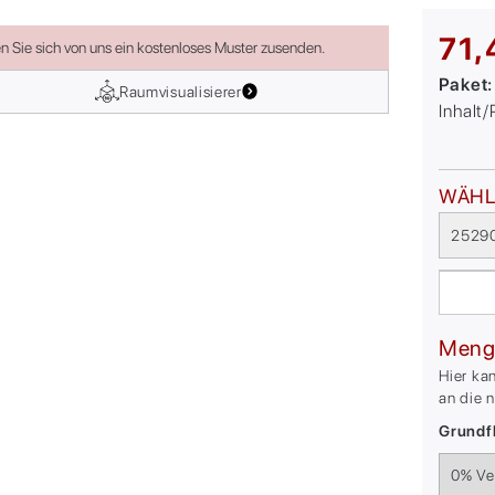
71,
en Sie sich von uns ein kostenloses Muster zusenden.
Paket
Raumvisualisierer
Inhalt
WÄHL
25290
Meng
Hier ka
an die 
Grundfl