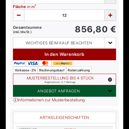
Fläche
in m²
856,80
€
Gesamtsumme
(inkl. MwSt.)
WICHTIGES BEIM KAUF BEACHTEN
In den Warenkorb
Vorkasse -2%
Rechnungskauf
Ratenzahlung
MUSTERBESTELLUNG BIS 4 STÜCK
Regellieferzeit: 5-7 Werktage
ANGEBOT ANFRAGEN
Informationen zur Musterbestellung
ARTIKELEIGENSCHAFTEN