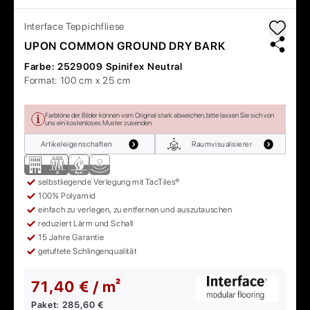
Interface
Teppichfliese
UPON COMMON GROUND DRY BARK
Farbe:
2529009 Spinifex Neutral
Format:
100 cm x 25 cm
Farbtöne der Bilder können vom Original stark abweichen, bitte lassen Sie sich von
uns ein kostenloses Muster zusenden.
Artikeleigenschaften
Raumvisualisierer
selbstliegende Verlegung mit TacTiles®
100% Polyamid
einfach zu verlegen, zu entfernen und auszutauschen
reduziert Lärm und Schall
15 Jahre Garantie
getuftete Schlingenqualität
71,40 € / m²
Paket:
285,60 €