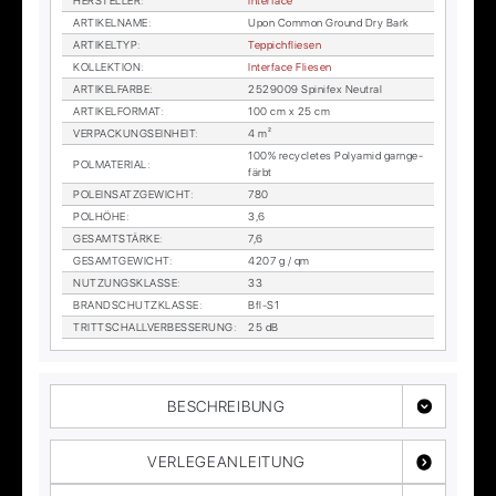
HER­STEL­LER
:
In­ter­face
AR­TI­KEL­NA­ME
:
Upon Com­mon Ground Dry Bark
AR­TI­KEL­TYP
:
Tep­pich­flie­sen
KOL­LEK­TI­ON
:
In­ter­face Flie­sen
AR­TI­KEL­FAR­BE
:
2529009 Spi­nifex Neu­tral
AR­TI­KEL­FOR­MAT
:
100 cm x 25 cm
VER­PA­CKUNGS­EIN­HEIT
:
4 m²
100% re­cy­cle­tes Po­ly­amid garn­ge­
POL­MA­TE­RI­AL
:
färbt
POL­EIN­SATZ­GE­WICHT
:
780
POL­HÖ­HE
:
3,6
GE­SAMT­STÄR­KE
:
7,6
GE­SAMT­GE­WICHT
:
4207 g / qm
NUT­ZUNGS­KLAS­SE
:
33
BRAND­SCHUTZ­KLAS­SE
:
Bfl-S1
TRITT­SCHALL­VER­BES­SE­RUNG
:
25 dB
BESCHREIBUNG
VERLEGEANLEITUNG