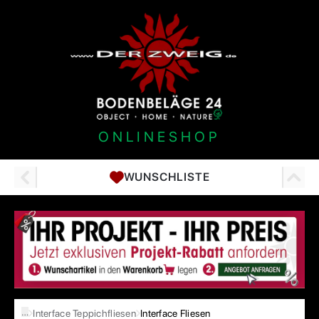
ONLINESHOP
WUNSCHLISTE
…
Interface Teppichfliesen
Interface Fliesen