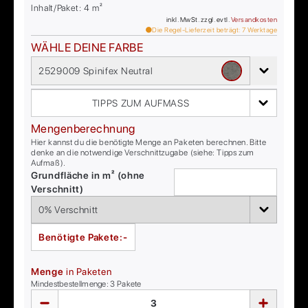
Inhalt/Paket:
4
m²
inkl. MwSt. zzgl. evtl.
Versandkosten
Die Regel-Lieferzeit beträgt:
7
Werktage
WÄHLE DEINE FARBE
2529009 Spinifex Neutral
TIPPS ZUM AUFMASS
Mengenberechnung
Hier kannst du die benötigte Menge an Paketen berechnen. Bitte
denke an die notwendige Verschnittzugabe (siehe: Tipps zum
Aufmaß).
Grundfläche in m² (ohne
Verschnitt)
Benötigte Pakete:
-
Menge
in Paketen
Mindestbestellmenge:
3
Pakete