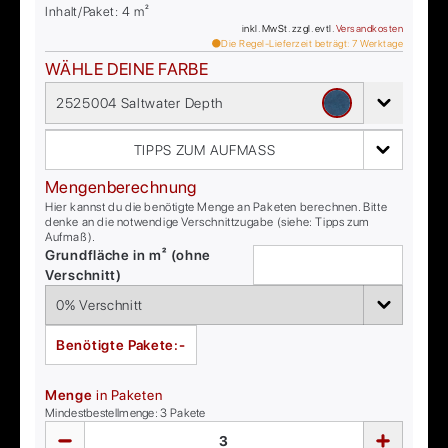
Inhalt/Paket:
4
m²
inkl. MwSt. zzgl. evtl.
Versandkosten
Die Regel-Lieferzeit beträgt:
7
Werktage
WÄHLE DEINE FARBE
2525004 Saltwater Depth
TIPPS ZUM AUFMASS
Mengenberechnung
Hier kannst du die benötigte Menge an Paketen berechnen. Bitte
denke an die notwendige Verschnittzugabe (siehe: Tipps zum
Aufmaß).
Grundfläche in m² (ohne
Verschnitt)
Benötigte Pakete:
-
Menge
in Paketen
Mindestbestellmenge:
3
Pakete