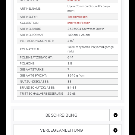
HER­STEL­LER
:
In­ter­face
Upon Com­mon Ground Es­carp­
AR­TI­KEL­NA­ME
:
ment
AR­TI­KEL­TYP
:
Tep­pich­flie­sen
KOL­LEK­TI­ON
:
In­ter­face Flie­sen
AR­TI­KEL­FAR­BE
:
2525004 Salt­wa­ter Depth
AR­TI­KEL­FOR­MAT
:
100 cm x 25 cm
VER­PA­CKUNGS­EIN­HEIT
:
4 m²
100% re­cy­cle­tes Po­ly­amid garn­ge­
POL­MA­TE­RI­AL
:
färbt
POL­EIN­SATZ­GE­WICHT
:
644
POL­HÖ­HE
:
3,5
GE­SAMT­STÄR­KE
:
7
GE­SAMT­GE­WICHT
:
3945 g / qm
NUT­ZUNGS­KLAS­SE
:
33
BRAND­SCHUTZ­KLAS­SE
:
Bfl-S1
TRITT­SCHALL­VER­BES­SE­RUNG
:
25 dB
BESCHREIBUNG
VERLEGEANLEITUNG