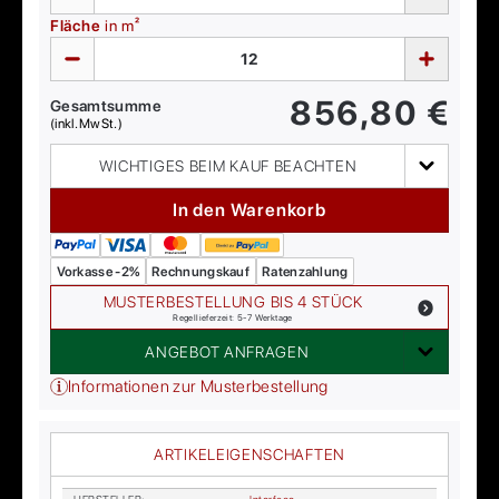
Fläche
in m²
856,80
€
Gesamtsumme
(inkl. MwSt.)
WICHTIGES BEIM KAUF BEACHTEN
In den Warenkorb
Vorkasse -2%
Rechnungskauf
Ratenzahlung
MUSTERBESTELLUNG BIS 4 STÜCK
Regellieferzeit: 5-7 Werktage
ANGEBOT ANFRAGEN
Informationen zur Musterbestellung
ARTIKELEIGENSCHAFTEN