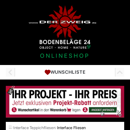
ONLINESHOP
WUNSCHLISTE
…
Interface Teppichfliesen
Interface Fliesen