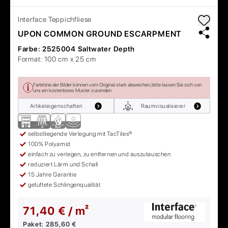
Interface
Teppichfliese
UPON COMMON GROUND ESCARPMENT
Farbe:
2525004 Saltwater Depth
Format:
100 cm x 25 cm
Farbtöne der Bilder können vom Original stark abweichen, bitte lassen Sie sich von
uns ein kostenloses Muster zusenden.
Artikeleigenschaften
Raumvisualisierer
selbstliegende Verlegung mit TacTiles®
100% Polyamid
einfach zu verlegen, zu entfernen und auszutauschen
reduziert Lärm und Schall
15 Jahre Garantie
getuftete Schlingenqualität
71,40 € / m²
Paket:
285,60 €