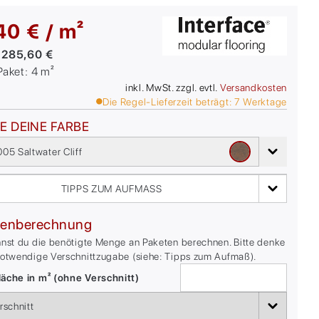
40 € / m²
:
285,60 €
/Paket:
4
m²
inkl. MwSt. zzgl. evtl.
Versandkosten
Die Regel-Lieferzeit beträgt:
7
Werktage
E DEINE FARBE
05 Saltwater Cliff
TIPPS ZUM AUFMASS
enberechnung
nnst du die benötigte Menge an Paketen berechnen. Bitte denke
notwendige Verschnittzugabe (siehe: Tipps zum Aufmaß).
äche in m² (ohne Verschnitt)