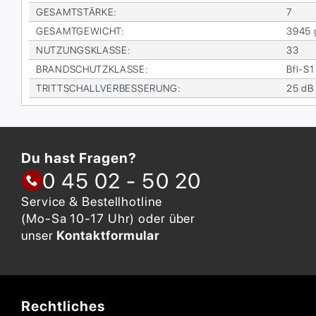
GE­SAMT­STÄR­KE
:
7
GE­SAMT­GE­WICHT
:
3945 
NUT­ZUNGS­KLAS­SE
:
33
BRAND­SCHUTZ­KLAS­SE
:
Bfl-S1
TRITT­SCHALL­VER­BES­SE­RUNG
:
25 dB
Du hast Fragen?
0 45 02 - 50 20
Service & Bestellhotline
(Mo-Sa 10-17 Uhr) oder über
unser
Kontaktformular
Rechtliches