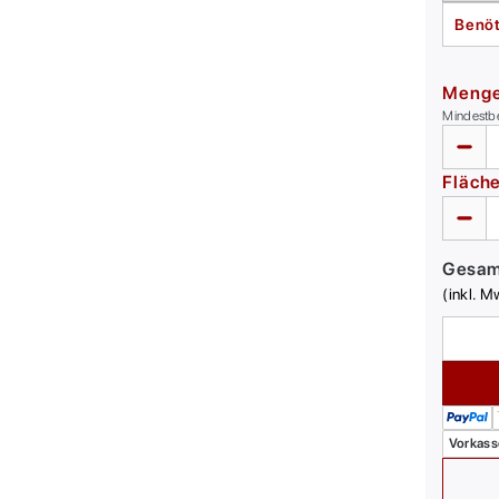
Benöt
Meng
Mindestb
Fläch
Gesa
(inkl. M
Vorkass