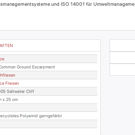
itätsmanagementsysteme und ISO 14001 für Umweltmanagement
HAFTEN
ace
Com­mon Ground Es­carp­ment
h­flie­sen
face Flie­sen
5 Salt­wa­ter Cliff
m x 25 cm
­cy­cle­tes Po­ly­amid garn­ge­färbt