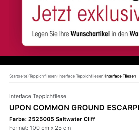
Startseite
Teppichfliesen
Interface Teppichfliesen
Interface Fliesen
Interface
Teppichfliese
UPON COMMON GROUND ESCARP
Farbe:
2525005 Saltwater Cliff
Format:
100 cm x 25 cm