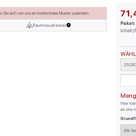
71,
en Sie sich von uns ein kostenloses Muster zusenden.
Paket
Raumvisualisierer
Inhalt
WÄHL
25250
Meng
Hier ka
an die 
Grundfl