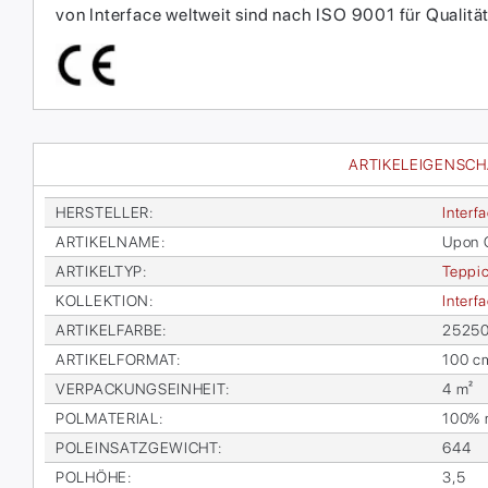
von Interface weltweit sind nach ISO 9001 für Qual
ARTIKELEIGENSC
HER­STEL­LER
:
In­ter­f
AR­TI­KEL­NA­ME
:
Upon 
AR­TI­KEL­TYP
:
Tep­pic
KOL­LEK­TI­ON
:
In­ter­
AR­TI­KEL­FAR­BE
:
252500
AR­TI­KEL­FOR­MAT
:
100 c
VER­PA­CKUNGS­EIN­HEIT
:
4 m²
POL­MA­TE­RI­AL
:
100% re
POL­EIN­SATZ­GE­WICHT
:
644
POL­HÖ­HE
:
3,5