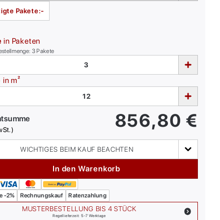
igte Pakete:
-
e
in Paketen
estellmenge:
3
Pakete
e
in m²
856,80
€
mtsumme
wSt.)
WICHTIGES BEIM KAUF BEACHTEN
In den Warenkorb
e -2%
Rechnungskauf
Ratenzahlung
MUSTERBESTELLUNG BIS 4 STÜCK
Regellieferzeit: 5-7 Werktage