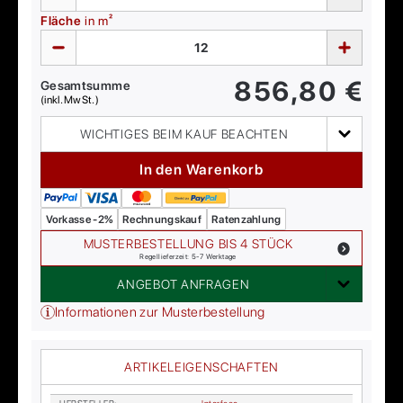
Fläche
in m²
856,80
€
Gesamtsumme
(inkl. MwSt.)
WICHTIGES BEIM KAUF BEACHTEN
In den Warenkorb
Vorkasse -2%
Rechnungskauf
Ratenzahlung
MUSTERBESTELLUNG BIS 4 STÜCK
Regellieferzeit: 5-7 Werktage
ANGEBOT ANFRAGEN
Informationen zur Musterbestellung
ARTIKELEIGENSCHAFTEN