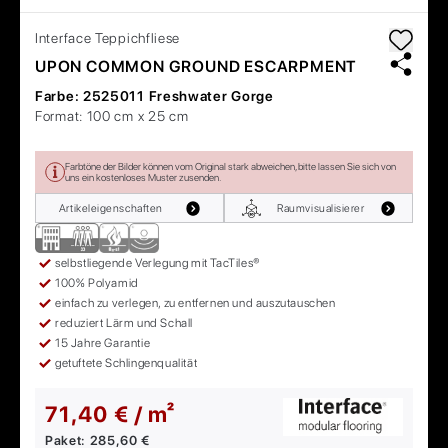
Interface
Teppichfliese
UPON COMMON GROUND ESCARPMENT
Farbe:
2525011 Freshwater Gorge
Format:
100 cm x 25 cm
Farbtöne der Bilder können vom Original stark abweichen, bitte lassen Sie sich von
uns ein kostenloses Muster zusenden.
Artikeleigenschaften
Raumvisualisierer
selbstliegende Verlegung mit TacTiles®
100% Polyamid
einfach zu verlegen, zu entfernen und auszutauschen
reduziert Lärm und Schall
15 Jahre Garantie
getuftete Schlingenqualität
71,40 € / m²
Paket:
285,60 €