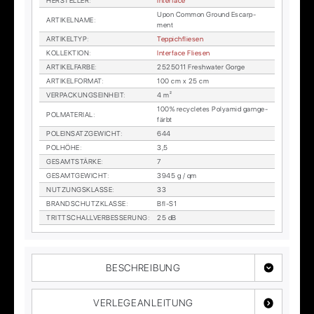
HER­STEL­LER
:
In­ter­face
Upon Com­mon Ground Es­carp­
AR­TI­KEL­NA­ME
:
ment
AR­TI­KEL­TYP
:
Tep­pich­flie­sen
KOL­LEK­TI­ON
:
In­ter­face Flie­sen
AR­TI­KEL­FAR­BE
:
2525011 Freshwa­ter Gor­ge
AR­TI­KEL­FOR­MAT
:
100 cm x 25 cm
VER­PA­CKUNGS­EIN­HEIT
:
4 m²
100% re­cy­cle­tes Po­ly­amid garn­ge­
POL­MA­TE­RI­AL
:
färbt
POL­EIN­SATZ­GE­WICHT
:
644
POL­HÖ­HE
:
3,5
GE­SAMT­STÄR­KE
:
7
GE­SAMT­GE­WICHT
:
3945 g / qm
NUT­ZUNGS­KLAS­SE
:
33
BRAND­SCHUTZ­KLAS­SE
:
Bfl-S1
TRITT­SCHALL­VER­BES­SE­RUNG
:
25 dB
BESCHREIBUNG
VERLEGEANLEITUNG