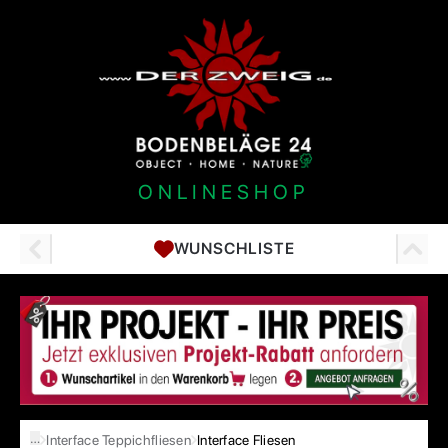
ONLINESHOP
WUNSCHLISTE
…
Interface Teppichfliesen
Interface Fliesen