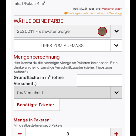
Inhalt/Paket:
4
m²
inkl. MwSt. zzgl. evtl.
Versandkosten
Die Regel-Lieferzeit beträgt:
7
Werktage
WÄHLE DEINE FARBE
2525011 Freshwater Gorge
TIPPS ZUM AUFMASS
Mengenberechnung
Hier kannst du die benötigte Menge an Paketen berechnen. Bitte
denke an die notwendige Verschnittzugabe (siehe: Tipps zum
Aufmaß).
Grundfläche in m² (ohne
Verschnitt)
Benötigte Pakete:
-
Menge
in Paketen
Mindestbestellmenge:
3
Pakete