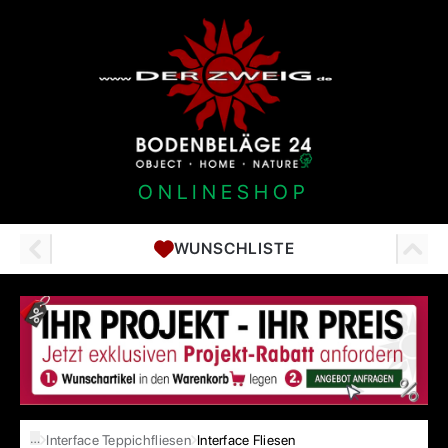
ONLINESHOP
WUNSCHLISTE
…
Interface Teppichfliesen
Interface Fliesen