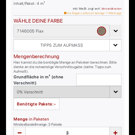
Inhalt/Paket:
4
m²
inkl. MwSt. zzgl. evtl.
Versandkosten
Die Regel-Lieferzeit beträgt:
7
Werktage
WÄHLE DEINE FARBE
7146005 Flax
TIPPS ZUM AUFMASS
Mengenberechnung
Hier kannst du die benötigte Menge an Paketen berechnen. Bitte
denke an die notwendige Verschnittzugabe (siehe: Tipps zum
Aufmaß).
Grundfläche in m² (ohne
Verschnitt)
Benötigte Pakete:
-
Menge
in Paketen
Mindestbestellmenge:
3
Pakete