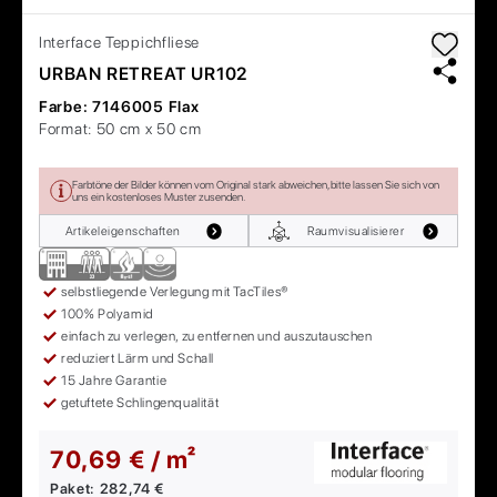
Interface
Teppichfliese
URBAN RETREAT UR102
Farbe:
7146005 Flax
Format:
50 cm x 50 cm
Farbtöne der Bilder können vom Original stark abweichen, bitte lassen Sie sich von
uns ein kostenloses Muster zusenden.
Artikeleigenschaften
Raumvisualisierer
selbstliegende Verlegung mit TacTiles®
100% Polyamid
einfach zu verlegen, zu entfernen und auszutauschen
reduziert Lärm und Schall
15 Jahre Garantie
getuftete Schlingenqualität
70,69 € / m²
Paket:
282,74 €