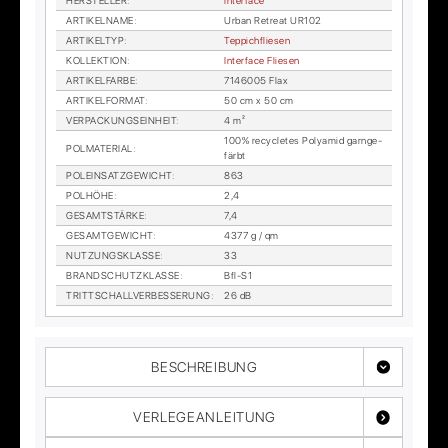
HER­STEL­LER
:
In­ter­face
AR­TI­KEL­NA­ME
:
Ur­ban Retre­at UR102
AR­TI­KEL­TYP
:
Tep­pich­flie­sen
KOL­LEK­TI­ON
:
In­ter­face Flie­sen
AR­TI­KEL­FAR­BE
:
7146005 Flax
AR­TI­KEL­FOR­MAT
:
50 cm x 50 cm
VER­PA­CKUNGS­EIN­HEIT
:
4 m²
100% re­cy­cle­tes Po­ly­amid garn­ge­
POL­MA­TE­RI­AL
:
färbt
POL­EIN­SATZ­GE­WICHT
:
863
POL­HÖ­HE
:
2,4
GE­SAMT­STÄR­KE
:
7,4
GE­SAMT­GE­WICHT
:
4377 g / qm
NUT­ZUNGS­KLAS­SE
:
33
BRAND­SCHUTZ­KLAS­SE
:
Bfl-S1
TRITT­SCHALL­VER­BES­SE­RUNG
:
26 dB
BESCHREIBUNG
VERLEGEANLEITUNG