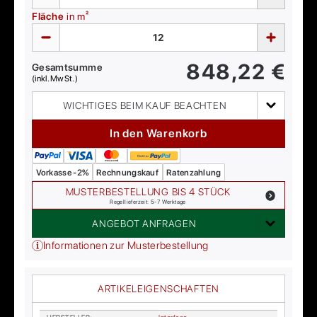
Fläche
in m²
848,22
€
Gesamtsumme
(inkl. MwSt.)
WICHTIGES BEIM KAUF BEACHTEN
In den Warenkorb
Vorkasse -2%
Rechnungskauf
Ratenzahlung
MUSTERBESTELLUNG BIS 4 STÜCK
Regellieferzeit: 5-7 Werktage
ANGEBOT ANFRAGEN
Informationen zur Musterbestellung
ARTIKELEIGENSCHAFTEN