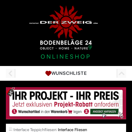
ONLINESHOP
WUNSCHLISTE
…
Interface Teppichfliesen
Interface Fliesen