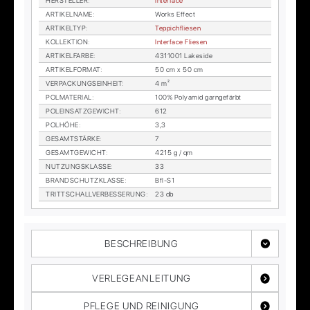
HER­STEL­LER
:
In­ter­face
AR­TI­KEL­NA­ME
:
Works Ef­fect
AR­TI­KEL­TYP
:
Tep­pich­flie­sen
KOL­LEK­TI­ON
:
In­ter­face Flie­sen
AR­TI­KEL­FAR­BE
:
4311001 Lakesi­de
AR­TI­KEL­FOR­MAT
:
50 cm x 50 cm
VER­PA­CKUNGS­EIN­HEIT
:
4 m²
POL­MA­TE­RI­AL
:
100% Po­ly­amid garn­ge­färbt
POL­EIN­SATZ­GE­WICHT
:
612
POL­HÖ­HE
:
3,3
GE­SAMT­STÄR­KE
:
7
GE­SAMT­GE­WICHT
:
4215 g / qm
NUT­ZUNGS­KLAS­SE
:
33
BRAND­SCHUTZ­KLAS­SE
:
Bfl-S1
TRITT­SCHALL­VER­BES­SE­RUNG
:
23 db
BESCHREIBUNG
VERLEGEANLEITUNG
PFLEGE UND REINIGUNG