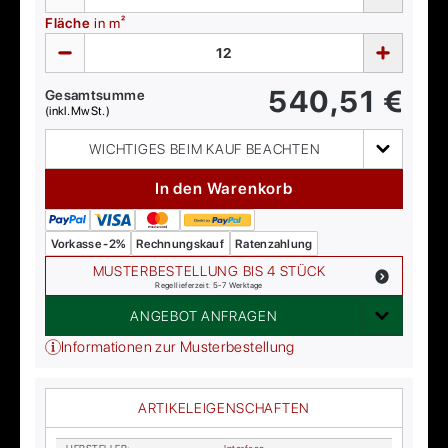
Fläche
in m²
540,51
€
Gesamtsumme
(inkl. MwSt.)
WICHTIGES BEIM KAUF BEACHTEN
In den Warenkorb
Vorkasse -2%
Rechnungskauf
Ratenzahlung
MUSTERBESTELLUNG BIS 4 STÜCK
Regellieferzeit: 5-7 Werktage
ANGEBOT ANFRAGEN
Informationen zur Musterbestellung
ARTIKELEIGENSCHAFTEN