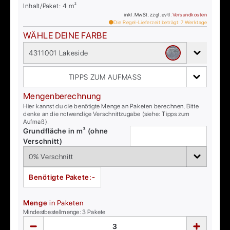
Inhalt/Paket:
4
m²
inkl. MwSt. zzgl. evtl.
Versandkosten
Die Regel-Lieferzeit beträgt:
7
Werktage
WÄHLE DEINE FARBE
4311001 Lakeside
TIPPS ZUM AUFMASS
Mengenberechnung
Hier kannst du die benötigte Menge an Paketen berechnen. Bitte
denke an die notwendige Verschnittzugabe (siehe: Tipps zum
Aufmaß).
Grundfläche in m² (ohne
Verschnitt)
Benötigte Pakete:
-
Menge
in Paketen
Mindestbestellmenge:
3
Pakete