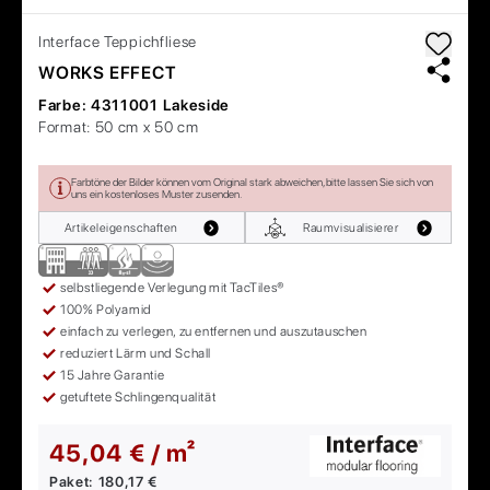
Interface
Teppichfliese
WORKS EFFECT
Farbe:
4311001 Lakeside
Format:
50 cm x 50 cm
Farbtöne der Bilder können vom Original stark abweichen, bitte lassen Sie sich von
uns ein kostenloses Muster zusenden.
Artikeleigenschaften
Raumvisualisierer
selbstliegende Verlegung mit TacTiles®
100% Polyamid
einfach zu verlegen, zu entfernen und auszutauschen
reduziert Lärm und Schall
15 Jahre Garantie
getuftete Schlingenqualität
45,04 € / m²
Paket:
180,17 €