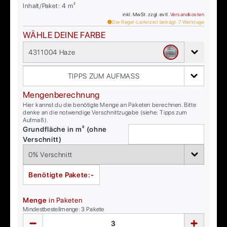
Inhalt/Paket:
4
m²
inkl. MwSt. zzgl. evtl.
Versandkosten
Die Regel-Lieferzeit beträgt:
7
Werktage
WÄHLE DEINE FARBE
4311004 Haze
TIPPS ZUM AUFMASS
Mengenberechnung
Hier kannst du die benötigte Menge an Paketen berechnen. Bitte
denke an die notwendige Verschnittzugabe (siehe: Tipps zum
Aufmaß).
Grundfläche in m² (ohne
Verschnitt)
Benötigte Pakete:
-
Menge
in Paketen
Mindestbestellmenge:
3
Pakete