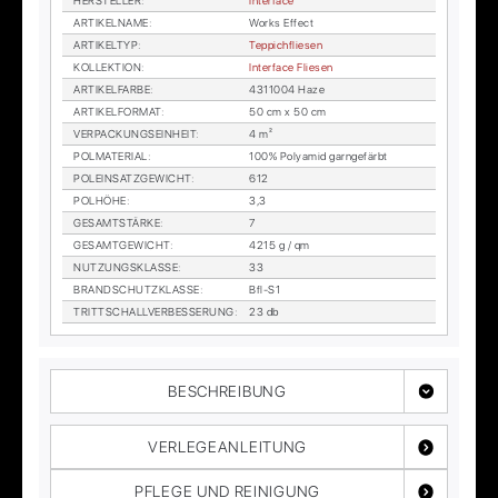
HER­STEL­LER
:
In­ter­face
AR­TI­KEL­NA­ME
:
Works Ef­fect
AR­TI­KEL­TYP
:
Tep­pich­flie­sen
KOL­LEK­TI­ON
:
In­ter­face Flie­sen
AR­TI­KEL­FAR­BE
:
4311004 Haze
AR­TI­KEL­FOR­MAT
:
50 cm x 50 cm
VER­PA­CKUNGS­EIN­HEIT
:
4 m²
POL­MA­TE­RI­AL
:
100% Po­ly­amid garn­ge­färbt
POL­EIN­SATZ­GE­WICHT
:
612
POL­HÖ­HE
:
3,3
GE­SAMT­STÄR­KE
:
7
GE­SAMT­GE­WICHT
:
4215 g / qm
NUT­ZUNGS­KLAS­SE
:
33
BRAND­SCHUTZ­KLAS­SE
:
Bfl-S1
TRITT­SCHALL­VER­BES­SE­RUNG
:
23 db
BESCHREIBUNG
VERLEGEANLEITUNG
PFLEGE UND REINIGUNG