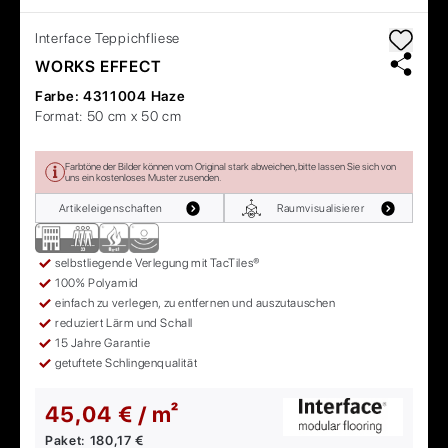
Interface
Teppichfliese
WORKS EFFECT
Farbe:
4311004 Haze
Format:
50 cm x 50 cm
Farbtöne der Bilder können vom Original stark abweichen, bitte lassen Sie sich von
uns ein kostenloses Muster zusenden.
Artikeleigenschaften
Raumvisualisierer
selbstliegende Verlegung mit TacTiles®
100% Polyamid
einfach zu verlegen, zu entfernen und auszutauschen
reduziert Lärm und Schall
15 Jahre Garantie
getuftete Schlingenqualität
45,04 € / m²
Paket:
180,17 €