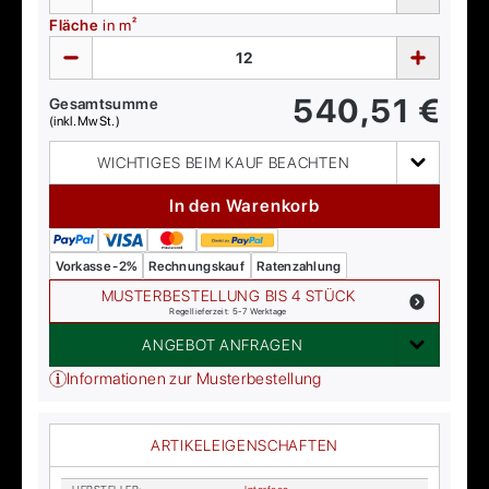
Fläche
in m²
540,51
€
Gesamtsumme
(inkl. MwSt.)
WICHTIGES BEIM KAUF BEACHTEN
In den Warenkorb
Vorkasse -2%
Rechnungskauf
Ratenzahlung
MUSTERBESTELLUNG BIS 4 STÜCK
Regellieferzeit: 5-7 Werktage
ANGEBOT ANFRAGEN
Informationen zur Musterbestellung
ARTIKELEIGENSCHAFTEN