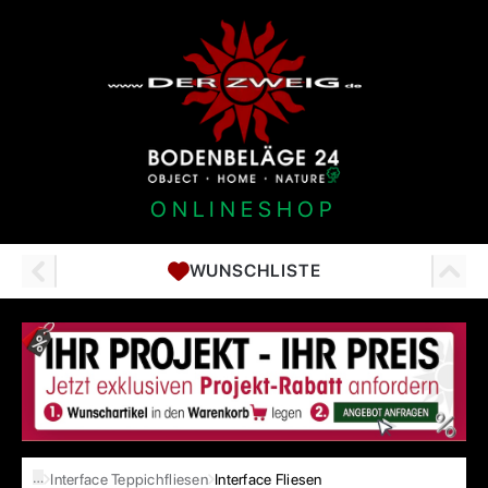
ONLINESHOP
WUNSCHLISTE
…
Interface Teppichfliesen
Interface Fliesen