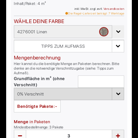
Inhalt/Paket:
4
m²
inkl. MwSt. zzgl. evtl.
Versandkosten
Die Regel-Lieferzeit beträgt:
7
Werktage
WÄHLE DEINE FARBE
4276001 Linen
TIPPS ZUM AUFMASS
Mengenberechnung
Hier kannst du die benötigte Menge an Paketen berechnen. Bitte
denke an die notwendige Verschnittzugabe (siehe: Tipps zum
Aufmaß).
Grundfläche in m² (ohne
Verschnitt)
Benötigte Pakete:
-
Menge
in Paketen
Mindestbestellmenge:
3
Pakete