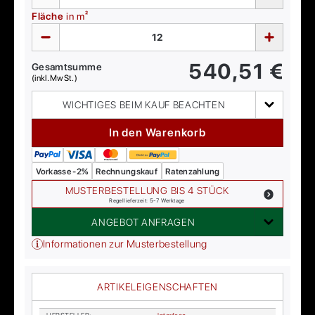
Fläche
in m²
540,51
€
Gesamtsumme
(inkl. MwSt.)
WICHTIGES BEIM KAUF BEACHTEN
In den Warenkorb
Vorkasse -2%
Rechnungskauf
Ratenzahlung
MUSTERBESTELLUNG BIS 4 STÜCK
Regellieferzeit: 5-7 Werktage
ANGEBOT ANFRAGEN
Informationen zur Musterbestellung
ARTIKELEIGENSCHAFTEN