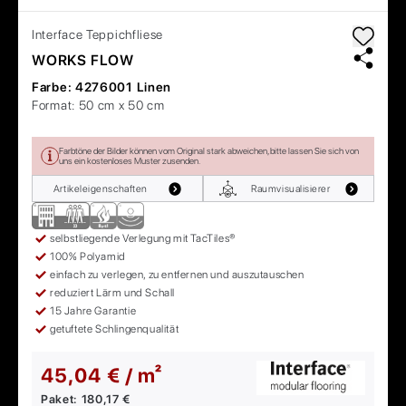
Interface
Teppichfliese
WORKS FLOW
Farbe:
4276001 Linen
Format:
50 cm x 50 cm
Farbtöne der Bilder können vom Original stark abweichen, bitte lassen Sie sich von
uns ein kostenloses Muster zusenden.
Artikeleigenschaften
Raumvisualisierer
selbstliegende Verlegung mit TacTiles®
100% Polyamid
einfach zu verlegen, zu entfernen und auszutauschen
reduziert Lärm und Schall
15 Jahre Garantie
getuftete Schlingenqualität
45,04 € / m²
Paket:
180,17 €