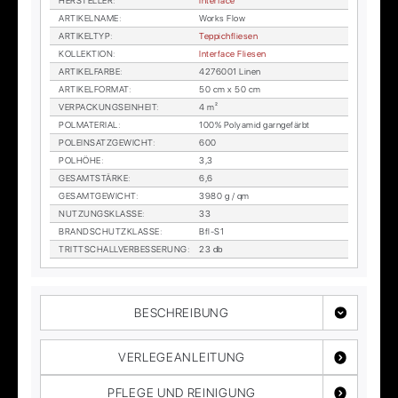
HER­STEL­LER
:
In­ter­face
AR­TI­KEL­NA­ME
:
Works Flow
AR­TI­KEL­TYP
:
Tep­pich­flie­sen
KOL­LEK­TI­ON
:
In­ter­face Flie­sen
AR­TI­KEL­FAR­BE
:
4276001 Li­nen
AR­TI­KEL­FOR­MAT
:
50 cm x 50 cm
VER­PA­CKUNGS­EIN­HEIT
:
4 m²
POL­MA­TE­RI­AL
:
100% Po­ly­amid garn­ge­färbt
POL­EIN­SATZ­GE­WICHT
:
600
POL­HÖ­HE
:
3,3
GE­SAMT­STÄR­KE
:
6,6
GE­SAMT­GE­WICHT
:
3980 g / qm
NUT­ZUNGS­KLAS­SE
:
33
BRAND­SCHUTZ­KLAS­SE
:
Bfl-S1
TRITT­SCHALL­VER­BES­SE­RUNG
:
23 db
BESCHREIBUNG
VERLEGEANLEITUNG
PFLEGE UND REINIGUNG