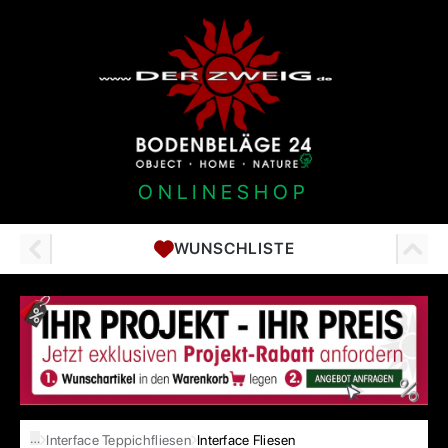
ONLINESHOP
WUNSCHLISTE
…
Interface Teppichfliesen
Interface Fliesen