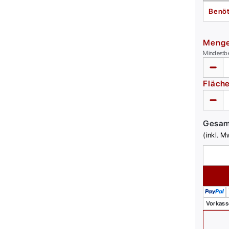
Benöt
Meng
Mindestb
Fläch
Gesa
(inkl. M
Vorkass