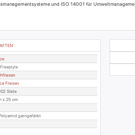
itätsmanagementsysteme und ISO 14001 für Umweltmanagement
HAFTEN
ace
Free­style
h­flie­sen
face Flie­sen
2 Sla­te
m x 25 cm
o­ly­amid garn­ge­färbt