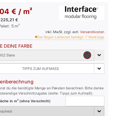
04 € / m²
:
225,21 €
/Paket:
5
m²
inkl. MwSt. zzgl. evtl.
Versandkosten
Die Regel-Lieferzeit beträgt:
7
Werktage
E DEINE FARBE
02 Slate
TIPPS ZUM AUFMASS
enberechnung
nnst du die benötigte Menge an Paketen berechnen. Bitte denke
notwendige Verschnittzugabe (siehe: Tipps zum Aufmaß).
äche in m² (ohne Verschnitt)