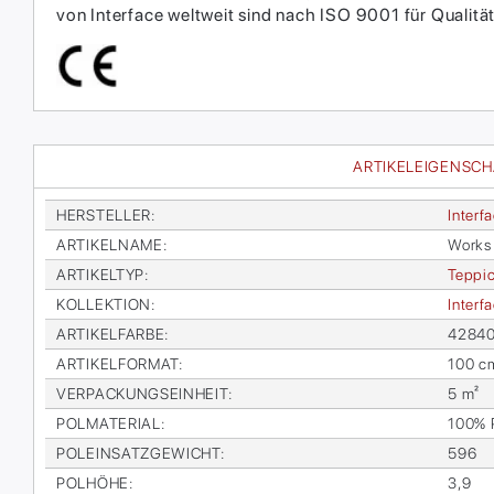
von Interface weltweit sind nach ISO 9001 für Qual
ARTIKELEIGENSC
HER­STEL­LER
:
In­ter­f
AR­TI­KEL­NA­ME
:
Works 
AR­TI­KEL­TYP
:
Tep­pic
KOL­LEK­TI­ON
:
In­ter­
AR­TI­KEL­FAR­BE
:
428400
AR­TI­KEL­FOR­MAT
:
100 c
VER­PA­CKUNGS­EIN­HEIT
:
5 m²
POL­MA­TE­RI­AL
:
100% P
POL­EIN­SATZ­GE­WICHT
:
596
POL­HÖ­HE
:
3,9