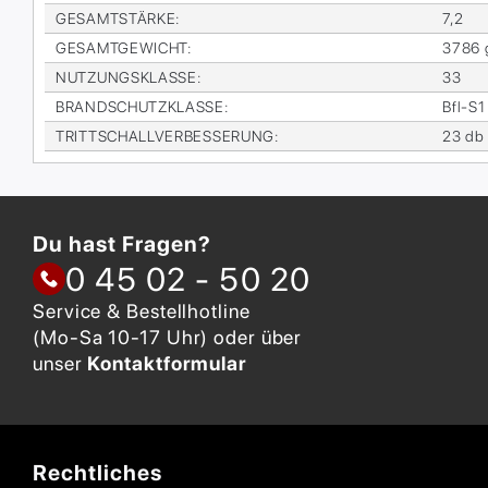
GE­SAMT­STÄR­KE
:
7,2
GE­SAMT­GE­WICHT
:
3786 
NUT­ZUNGS­KLAS­SE
:
33
BRAND­SCHUTZ­KLAS­SE
:
Bfl-S1
TRITT­SCHALL­VER­BES­SE­RUNG
:
23 db
Du hast Fragen?
0 45 02 - 50 20
Service & Bestellhotline
(Mo-Sa 10-17 Uhr) oder über
unser
Kontaktformular
Rechtliches