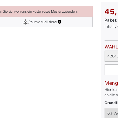
45,
en Sie sich von uns ein kostenloses Muster zusenden.
Paket
Raumvisualisierer
Inhalt
WÄHL
42840
Meng
Hier ka
an die 
Grundfl