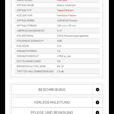
HER­STEL­LER
:
In­ter­face
AR­TI­KEL­NA­ME
:
Works Free­style
AR­TI­KEL­TYP
:
Tep­pich­flie­sen
KOL­LEK­TI­ON
:
In­ter­face Flie­sen
AR­TI­KEL­FAR­BE
:
4284004 Smo­ke
AR­TI­KEL­FOR­MAT
:
100 cm x 25 cm
VER­PA­CKUNGS­EIN­HEIT
:
5 m²
POL­MA­TE­RI­AL
:
100% Po­ly­amid garn­ge­färbt
POL­EIN­SATZ­GE­WICHT
:
596
POL­HÖ­HE
:
3,9
GE­SAMT­STÄR­KE
:
7,2
GE­SAMT­GE­WICHT
:
3786 g / qm
NUT­ZUNGS­KLAS­SE
:
33
BRAND­SCHUTZ­KLAS­SE
:
Bfl-S1
TRITT­SCHALL­VER­BES­SE­RUNG
:
23 db
BESCHREIBUNG
VERLEGEANLEITUNG
PFLEGE UND REINIGUNG