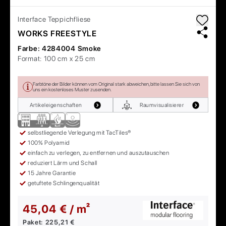
Interface
Teppichfliese
WORKS FREESTYLE
Farbe:
4284004 Smoke
Format:
100 cm x 25 cm
Farbtöne der Bilder können vom Original stark abweichen, bitte lassen Sie sich von
uns ein kostenloses Muster zusenden.
Artikeleigenschaften
Raumvisualisierer
selbstliegende Verlegung mit TacTiles®
100% Polyamid
einfach zu verlegen, zu entfernen und auszutauschen
reduziert Lärm und Schall
15 Jahre Garantie
getuftete Schlingenqualität
45,04 € / m²
Paket:
225,21 €