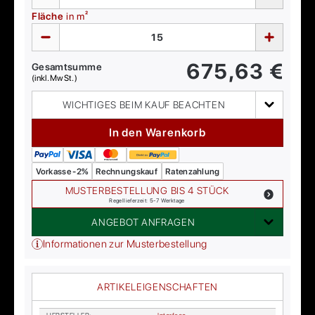
Fläche
in m²
675,63
€
Gesamtsumme
(inkl. MwSt.)
WICHTIGES BEIM KAUF BEACHTEN
In den Warenkorb
Vorkasse -2%
Rechnungskauf
Ratenzahlung
MUSTERBESTELLUNG BIS 4 STÜCK
Regellieferzeit: 5-7 Werktage
ANGEBOT ANFRAGEN
Informationen zur Musterbestellung
ARTIKELEIGENSCHAFTEN