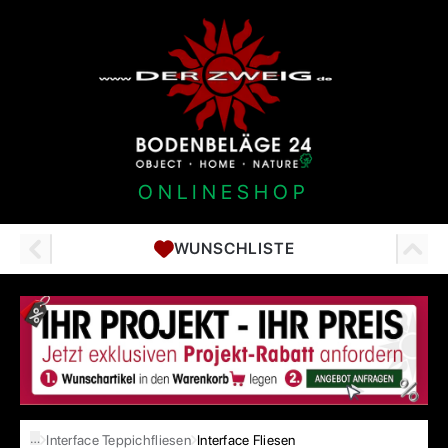
ONLINESHOP
WUNSCHLISTE
…
Interface Teppichfliesen
Interface Fliesen