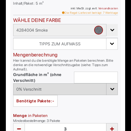
Inhalt/Paket:
5
m²
inkl. MwSt. zzgl. evtl.
Versandkosten
Die Regel-Lieferzeit beträgt:
7
Werktage
WÄHLE DEINE FARBE
4284004 Smoke
TIPPS ZUM AUFMASS
Mengenberechnung
Hier kannst du die benötigte Menge an Paketen berechnen. Bitte
denke an die notwendige Verschnittzugabe (siehe: Tipps zum
Aufmaß).
Grundfläche in m² (ohne
Verschnitt)
Benötigte Pakete:
-
Menge
in Paketen
Mindestbestellmenge:
3
Pakete