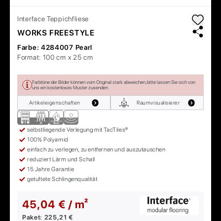
Interface
Teppichfliese
WORKS FREESTYLE
Farbe:
4284007 Pearl
Format:
100 cm x 25 cm
Farbtöne der Bilder können vom Original stark abweichen, bitte lassen Sie sich von
uns ein kostenloses Muster zusenden.
Artikeleigenschaften
Raumvisualisierer
selbstliegende Verlegung mit TacTiles®
100% Polyamid
einfach zu verlegen, zu entfernen und auszutauschen
reduziert Lärm und Schall
15 Jahre Garantie
getuftete Schlingenqualität
45,04 € / m²
Paket:
225,21 €