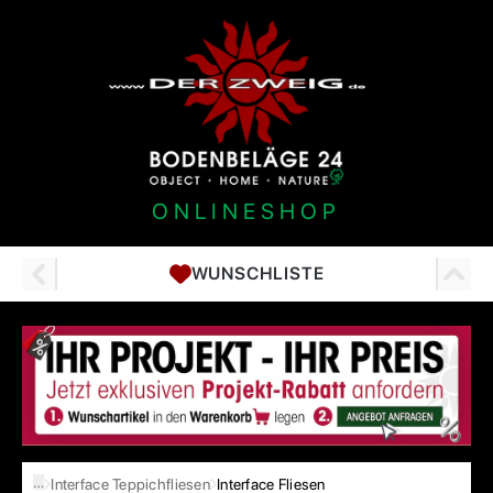
ONLINESHOP
WUNSCHLISTE
…
Interface Teppichfliesen
Interface Fliesen