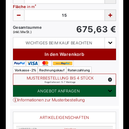
Fläche
in m²
675,63
€
Gesamtsumme
(inkl. MwSt.)
WICHTIGES BEIM KAUF BEACHTEN
In den Warenkorb
Vorkasse -2%
Rechnungskauf
Ratenzahlung
MUSTERBESTELLUNG BIS 4 STÜCK
Regellieferzeit: 5-7 Werktage
ANGEBOT ANFRAGEN
Informationen zur Musterbestellung
ARTIKELEIGENSCHAFTEN