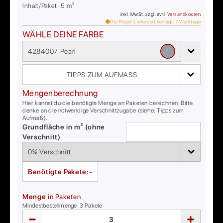
Inhalt/Paket:
5
m²
inkl. MwSt. zzgl. evtl.
Versandkosten
Die Regel-Lieferzeit beträgt:
7
Werktage
WÄHLE DEINE FARBE
4284007 Pearl
TIPPS ZUM AUFMASS
Mengenberechnung
Hier kannst du die benötigte Menge an Paketen berechnen. Bitte
denke an die notwendige Verschnittzugabe (siehe: Tipps zum
Aufmaß).
Grundfläche in m² (ohne
Verschnitt)
Benötigte Pakete:
-
Menge
in Paketen
Mindestbestellmenge:
3
Pakete