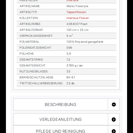
HER­STEL­LER
:
In­ter­face
AR­TI­KEL­NA­ME
:
Works Free­style
AR­TI­KEL­TYP
:
Tep­pich­flie­sen
KOL­LEK­TI­ON
:
In­ter­face Flie­sen
AR­TI­KEL­FAR­BE
:
4284007 Pearl
AR­TI­KEL­FOR­MAT
:
100 cm x 25 cm
VER­PA­CKUNGS­EIN­HEIT
:
5 m²
POL­MA­TE­RI­AL
:
100% Po­ly­amid garn­ge­färbt
POL­EIN­SATZ­GE­WICHT
:
596
POL­HÖ­HE
:
3,9
GE­SAMT­STÄR­KE
:
7,2
GE­SAMT­GE­WICHT
:
3786 g / qm
NUT­ZUNGS­KLAS­SE
:
33
BRAND­SCHUTZ­KLAS­SE
:
Bfl-S1
TRITT­SCHALL­VER­BES­SE­RUNG
:
23 db
BESCHREIBUNG
VERLEGEANLEITUNG
PFLEGE UND REINIGUNG