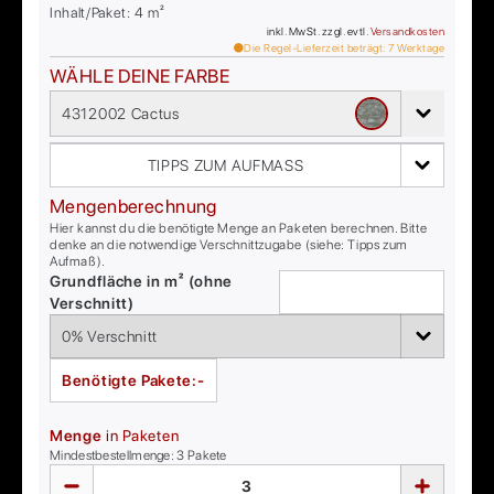
Inhalt/Paket:
4
m²
inkl. MwSt. zzgl. evtl.
Versandkosten
Die Regel-Lieferzeit beträgt:
7
Werktage
WÄHLE DEINE FARBE
4312002 Cactus
TIPPS ZUM AUFMASS
Mengenberechnung
Hier kannst du die benötigte Menge an Paketen berechnen. Bitte
denke an die notwendige Verschnittzugabe (siehe: Tipps zum
Aufmaß).
Grundfläche in m² (ohne
Verschnitt)
Benötigte Pakete:
-
Menge
in Paketen
Mindestbestellmenge:
3
Pakete