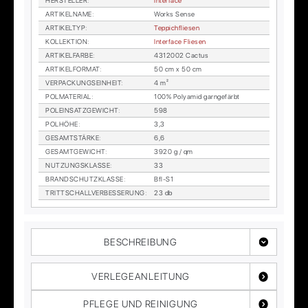
HER­STEL­LER
:
In­ter­face
AR­TI­KEL­NA­ME
:
Works Sen­se
AR­TI­KEL­TYP
:
Tep­pich­flie­sen
KOL­LEK­TI­ON
:
In­ter­face Flie­sen
AR­TI­KEL­FAR­BE
:
4312002 Cac­tus
AR­TI­KEL­FOR­MAT
:
50 cm x 50 cm
VER­PA­CKUNGS­EIN­HEIT
:
4 m²
POL­MA­TE­RI­AL
:
100% Po­ly­amid garn­ge­färbt
POL­EIN­SATZ­GE­WICHT
:
598
POL­HÖ­HE
:
3,3
GE­SAMT­STÄR­KE
:
6,6
GE­SAMT­GE­WICHT
:
3920 g / qm
NUT­ZUNGS­KLAS­SE
:
33
BRAND­SCHUTZ­KLAS­SE
:
Bfl-S1
TRITT­SCHALL­VER­BES­SE­RUNG
:
23 db
BESCHREIBUNG
VERLEGEANLEITUNG
PFLEGE UND REINIGUNG