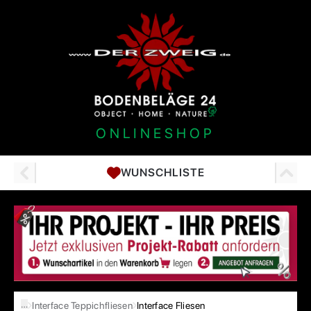
ONLINESHOP
WUNSCHLISTE
…
Interface Teppichfliesen
Interface Fliesen