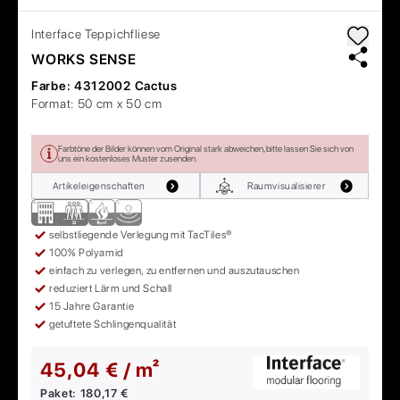
Interface
Teppichfliese
WORKS SENSE
Farbe:
4312002 Cactus
Format:
50 cm x 50 cm
Farbtöne der Bilder können vom Original stark abweichen, bitte lassen Sie sich von
uns ein kostenloses Muster zusenden.
Artikeleigenschaften
Raumvisualisierer
selbstliegende Verlegung mit TacTiles®
100% Polyamid
einfach zu verlegen, zu entfernen und auszutauschen
reduziert Lärm und Schall
15 Jahre Garantie
getuftete Schlingenqualität
45,04 € / m²
Paket:
180,17 €