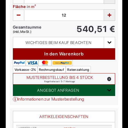
Fläche
in m²
540,51
€
Gesamtsumme
(inkl. MwSt.)
WICHTIGES BEIM KAUF BEACHTEN
In den Warenkorb
Vorkasse -2%
Rechnungskauf
Ratenzahlung
MUSTERBESTELLUNG BIS 4 STÜCK
Regellieferzeit: 5-7 Werktage
ANGEBOT ANFRAGEN
Informationen zur Musterbestellung
ARTIKELEIGENSCHAFTEN