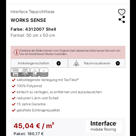
Interface
Teppichfliese
WORKS SENSE
Farbe:
4312007 Shell
Format:
50 cm x 50 cm
Farbtöne der Bilder können vom Original stark abweichen, bitte lassen Sie sich von
uns ein kostenloses Muster zusenden.
Artikeleigenschaften
Raumvisualisierer
selbstliegende Verlegung mit TacTiles®
100% Polyamid
einfach zu verlegen, zu entfernen und auszutauschen
reduziert Lärm und Schall
15 Jahre Garantie
getuftete Schlingenqualität
45,04 € / m²
Paket:
180,17 €