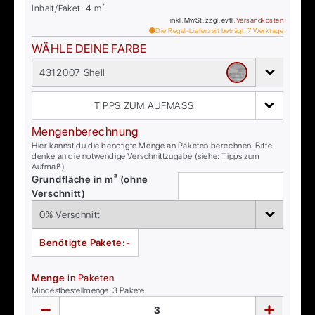
Inhalt/Paket:
4
m²
inkl. MwSt. zzgl. evtl.
Versandkosten
Die Regel-Lieferzeit beträgt:
7
Werktage
WÄHLE DEINE FARBE
4312007 Shell
TIPPS ZUM AUFMASS
Mengenberechnung
Hier kannst du die benötigte Menge an Paketen berechnen. Bitte
denke an die notwendige Verschnittzugabe (siehe: Tipps zum
Aufmaß).
Grundfläche in m² (ohne
Verschnitt)
Benötigte Pakete:
-
Menge
in Paketen
Mindestbestellmenge:
3
Pakete