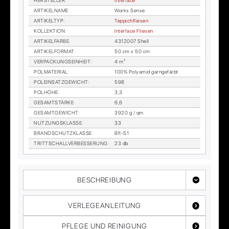
HER­STEL­LER
:
In­ter­face
AR­TI­KEL­NA­ME
:
Works Sen­se
AR­TI­KEL­TYP
:
Tep­pich­flie­sen
KOL­LEK­TI­ON
:
In­ter­face Flie­sen
AR­TI­KEL­FAR­BE
:
4312007 Shell
AR­TI­KEL­FOR­MAT
:
50 cm x 50 cm
VER­PA­CKUNGS­EIN­HEIT
:
4 m²
POL­MA­TE­RI­AL
:
100% Po­ly­amid garn­ge­färbt
POL­EIN­SATZ­GE­WICHT
:
598
POL­HÖ­HE
:
3,3
GE­SAMT­STÄR­KE
:
6,6
GE­SAMT­GE­WICHT
:
3920 g / qm
NUT­ZUNGS­KLAS­SE
:
33
BRAND­SCHUTZ­KLAS­SE
:
Bfl-S1
TRITT­SCHALL­VER­BES­SE­RUNG
:
23 db
BESCHREIBUNG
VERLEGEANLEITUNG
PFLEGE UND REINIGUNG