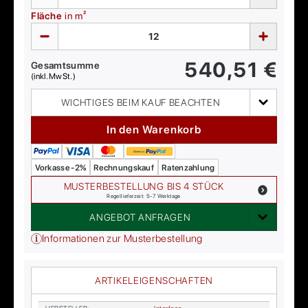
Fläche
in m²
540,51
€
Gesamtsumme
(inkl. MwSt.)
WICHTIGES BEIM KAUF BEACHTEN
In den Warenkorb
Vorkasse -2%
Rechnungskauf
Ratenzahlung
MUSTERBESTELLUNG BIS 4 STÜCK
Regellieferzeit: 5-7 Werktage
ANGEBOT ANFRAGEN
Informationen zur Musterbestellung
ARTIKELEIGENSCHAFTEN