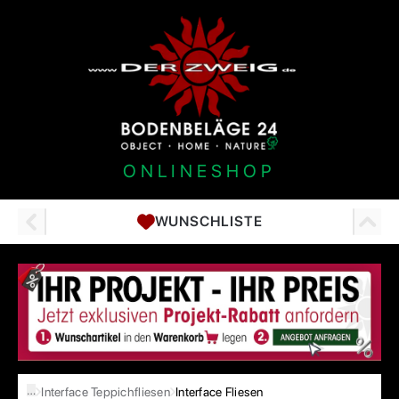
ONLINESHOP
WUNSCHLISTE
…
Interface Teppichfliesen
Interface Fliesen