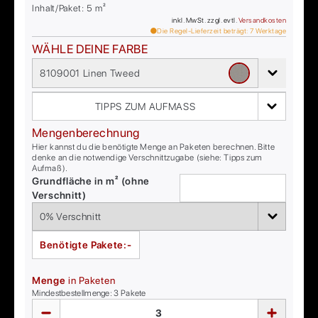
Inhalt/Paket:
5
m²
inkl. MwSt. zzgl. evtl.
Versandkosten
Die Regel-Lieferzeit beträgt:
7
Werktage
WÄHLE DEINE FARBE
8109001 Linen Tweed
TIPPS ZUM AUFMASS
Mengenberechnung
Hier kannst du die benötigte Menge an Paketen berechnen. Bitte
denke an die notwendige Verschnittzugabe (siehe: Tipps zum
Aufmaß).
Grundfläche in m² (ohne
Verschnitt)
Benötigte Pakete:
-
Menge
in Paketen
Mindestbestellmenge:
3
Pakete