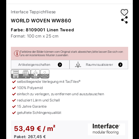
Interface
Teppichfliese
WORLD WOVEN WW860
Farbe:
8109001 Linen Tweed
Format:
100 cm x 25 cm
Farbtöne der Bilder können vom Original stark abweichen, bitte lassen Sie sich von
uns ein kostenloses Muster zusenden.
Artikeleigenschaften
Raumvisualisierer
selbstliegende Verlegung mit TacTiles®
100% Polyamid
einfach zu verlegen, zu entfernen und auszutauschen
reduziert Lärm und Schall
15 Jahre Garantie
getuftete Schlingenqualität
53,49 € / m²
Paket:
267,45 €