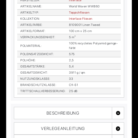
HER­STEL­LER
:
In­ter­face
AR­TI­KEL­NA­ME
:
World Wo­ven WW860
AR­TI­KEL­TYP
:
Tep­pich­flie­sen
KOL­LEK­TI­ON
:
In­ter­face Flie­sen
AR­TI­KEL­FAR­BE
:
8109001 Li­nen Tweed
AR­TI­KEL­FOR­MAT
:
100 cm x 25 cm
VER­PA­CKUNGS­EIN­HEIT
:
5 m²
100% re­cy­cle­tes Po­ly­amid garn­ge­
POL­MA­TE­RI­AL
:
färbt
POL­EIN­SATZ­GE­WICHT
:
575
POL­HÖ­HE
:
2,5
GE­SAMT­STÄR­KE
:
5,4
GE­SAMT­GE­WICHT
:
3911 g / qm
NUT­ZUNGS­KLAS­SE
:
33
BRAND­SCHUTZ­KLAS­SE
:
Cfl-S1
TRITT­SCHALL­VER­BES­SE­RUNG
:
25 dB
BESCHREIBUNG
VERLEGEANLEITUNG