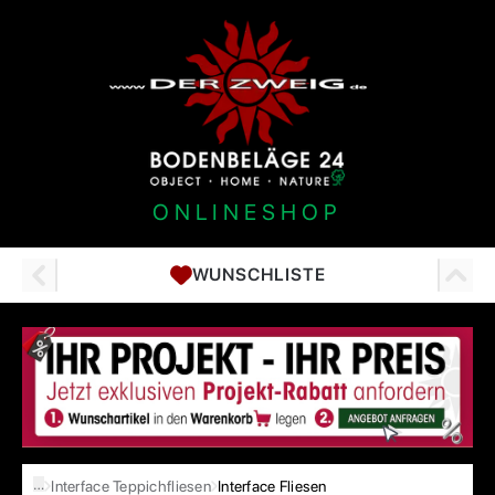
ONLINESHOP
WUNSCHLISTE
…
Interface Teppichfliesen
Interface Fliesen