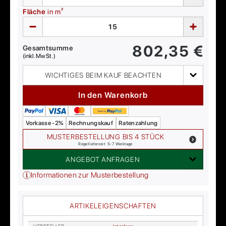
Fläche
in m²
802,35
€
Gesamtsumme
(inkl. MwSt.)
WICHTIGES BEIM KAUF BEACHTEN
In den Warenkorb
Vorkasse -2%
Rechnungskauf
Ratenzahlung
MUSTERBESTELLUNG BIS 4 STÜCK
Regellieferzeit: 5-7 Werktage
ANGEBOT ANFRAGEN
Informationen zur Musterbestellung
ARTIKELEIGENSCHAFTEN