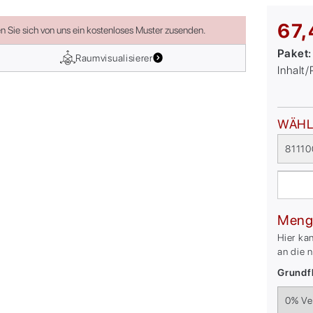
67,
en Sie sich von uns ein kostenloses Muster zusenden.
Paket
Raumvisualisierer
Inhalt
WÄHL
81110
Meng
Hier ka
an die 
Grundfl