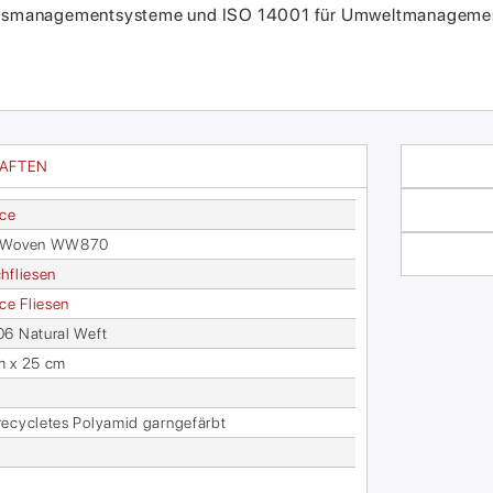
itätsmanagementsysteme und ISO 14001 für Umweltmanagement
HAFTEN
ace
 Wo­ven WW870
h­flie­sen
face Flie­sen
6 Na­tu­ral Weft
m x 25 cm
­cy­cle­tes Po­ly­amid garn­ge­färbt