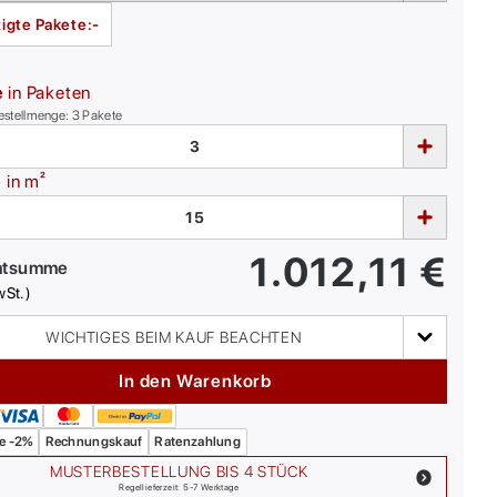
igte Pakete:
-
e
in Paketen
estellmenge:
3
Pakete
e
in m²
1.012,11
€
mtsumme
wSt.)
WICHTIGES BEIM KAUF BEACHTEN
In den Warenkorb
e -2%
Rechnungskauf
Ratenzahlung
MUSTERBESTELLUNG BIS 4 STÜCK
Regellieferzeit: 5-7 Werktage