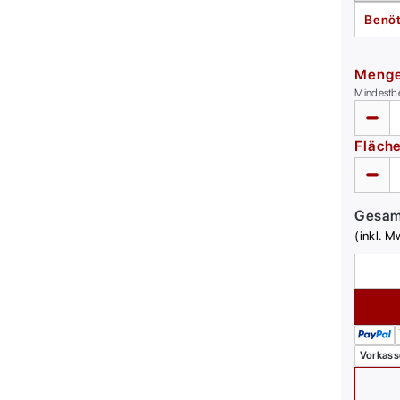
Benöt
Meng
Mindestb
Fläch
Gesa
(inkl. M
Vorkass