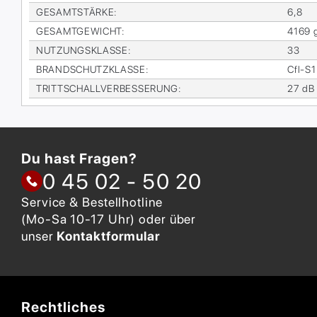
GE­SAMT­STÄR­KE
:
6,8
GE­SAMT­GE­WICHT
:
4169 
NUT­ZUNGS­KLAS­SE
:
33
BRAND­SCHUTZ­KLAS­SE
:
Cfl-S1
TRITT­SCHALL­VER­BES­SE­RUNG
:
27 dB
Du hast Fragen?
0 45 02 - 50 20
Service & Bestellhotline
(Mo-Sa 10-17 Uhr) oder über
unser
Kontaktformular
Rechtliches