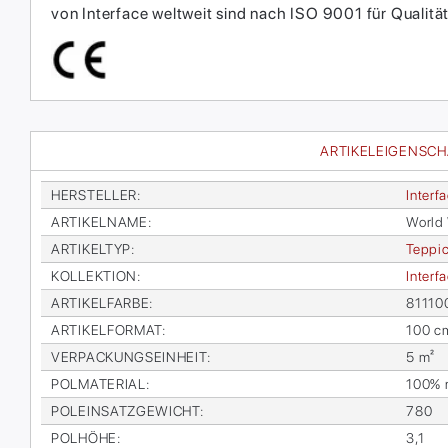
von Interface weltweit sind nach ISO 9001 für Qual
ARTIKELEIGENSC
HER­STEL­LER
:
In­ter­f
AR­TI­KEL­NA­ME
:
World
AR­TI­KEL­TYP
:
Tep­pic
KOL­LEK­TI­ON
:
In­ter­
AR­TI­KEL­FAR­BE
:
811100
AR­TI­KEL­FOR­MAT
:
100 c
VER­PA­CKUNGS­EIN­HEIT
:
5 m²
POL­MA­TE­RI­AL
:
100% re
POL­EIN­SATZ­GE­WICHT
:
780
POL­HÖ­HE
:
3,1