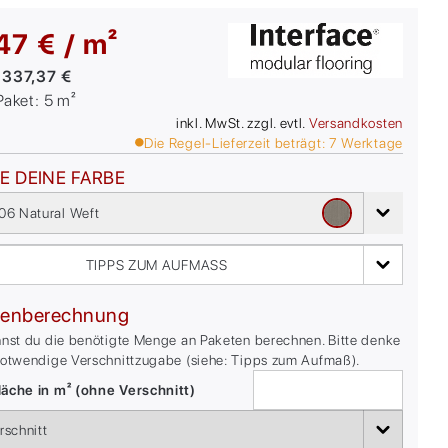
47 € / m²
:
337,37 €
/Paket:
5
m²
inkl. MwSt. zzgl. evtl.
Versandkosten
Die Regel-Lieferzeit beträgt:
7
Werktage
E DEINE FARBE
06 Natural Weft
TIPPS ZUM AUFMASS
enberechnung
nnst du die benötigte Menge an Paketen berechnen. Bitte denke
notwendige Verschnittzugabe (siehe: Tipps zum Aufmaß).
äche in m² (ohne Verschnitt)