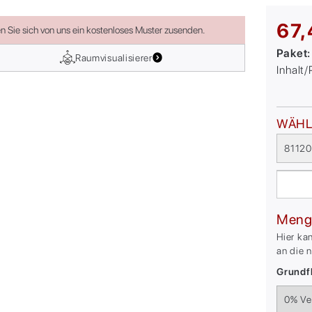
67,
en Sie sich von uns ein kostenloses Muster zusenden.
Paket
Raumvisualisierer
Inhalt
WÄHL
81120
Meng
Hier ka
an die 
Grundfl