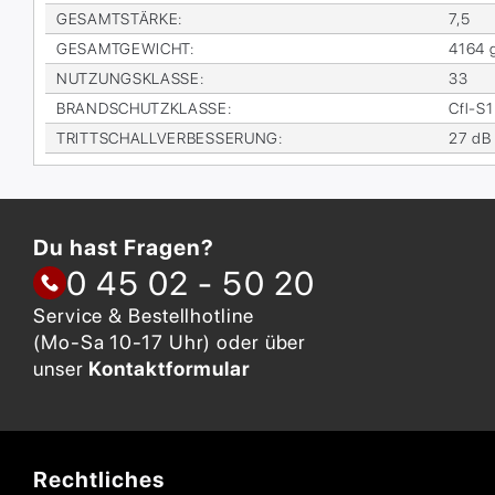
GE­SAMT­STÄR­KE
:
7,5
GE­SAMT­GE­WICHT
:
4164 
NUT­ZUNGS­KLAS­SE
:
33
BRAND­SCHUTZ­KLAS­SE
:
Cfl-S1
TRITT­SCHALL­VER­BES­SE­RUNG
:
27 dB
Du hast Fragen?
0 45 02 - 50 20
Service & Bestellhotline
(Mo-Sa 10-17 Uhr) oder über
unser
Kontaktformular
Rechtliches