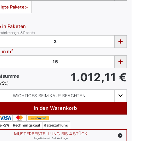
igte Pakete:
-
e
in Paketen
estellmenge:
3
Pakete
e
in m²
1.012,11
€
mtsumme
wSt.)
WICHTIGES BEIM KAUF BEACHTEN
In den Warenkorb
e -2%
Rechnungskauf
Ratenzahlung
MUSTERBESTELLUNG BIS 4 STÜCK
Regellieferzeit: 5-7 Werktage