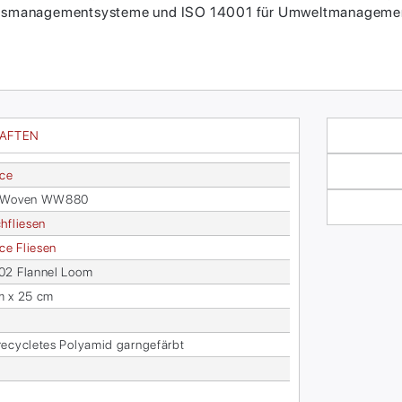
itätsmanagementsysteme und ISO 14001 für Umweltmanagement
HAFTEN
ace
 Wo­ven WW880
h­flie­sen
face Flie­sen
2 Flan­nel Loom
m x 25 cm
­cy­cle­tes Po­ly­amid garn­ge­färbt