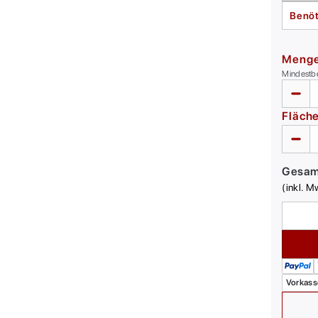
Benöt
Meng
Mindestb
Fläch
Gesa
(inkl. M
Vorkass