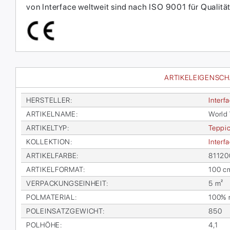
von Interface weltweit sind nach ISO 9001 für Qual
ARTIKELEIGENSC
HER­STEL­LER
:
In­ter­f
AR­TI­KEL­NA­ME
:
World
AR­TI­KEL­TYP
:
Tep­pic
KOL­LEK­TI­ON
:
In­ter­
AR­TI­KEL­FAR­BE
:
811200
AR­TI­KEL­FOR­MAT
:
100 c
VER­PA­CKUNGS­EIN­HEIT
:
5 m²
POL­MA­TE­RI­AL
:
100% re
POL­EIN­SATZ­GE­WICHT
:
850
POL­HÖ­HE
:
4,1