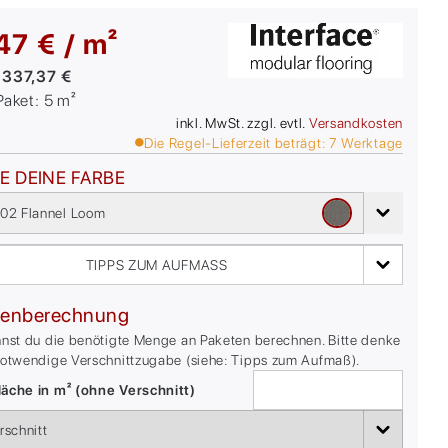
47 € / m²
:
337,37 €
/Paket:
5
m²
inkl. MwSt. zzgl. evtl.
Versandkosten
Die Regel-Lieferzeit beträgt:
7
Werktage
E DEINE FARBE
02 Flannel Loom
TIPPS ZUM AUFMASS
enberechnung
nnst du die benötigte Menge an Paketen berechnen. Bitte denke
notwendige Verschnittzugabe (siehe: Tipps zum Aufmaß).
äche in m² (ohne Verschnitt)