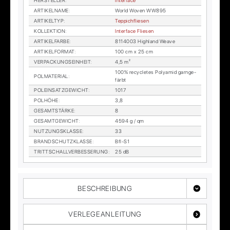
HER­STEL­LER
:
In­ter­face
AR­TI­KEL­NA­ME
:
World Wo­ven WW895
AR­TI­KEL­TYP
:
Tep­pich­flie­sen
KOL­LEK­TI­ON
:
In­ter­face Flie­sen
AR­TI­KEL­FAR­BE
:
8114003 High­land Wea­ve
AR­TI­KEL­FOR­MAT
:
100 cm x 25 cm
VER­PA­CKUNGS­EIN­HEIT
:
4,5 m²
100% re­cy­cle­tes Po­ly­amid garn­ge­
POL­MA­TE­RI­AL
:
färbt
POL­EIN­SATZ­GE­WICHT
:
1017
POL­HÖ­HE
:
3,8
GE­SAMT­STÄR­KE
:
8
GE­SAMT­GE­WICHT
:
4594 g / qm
NUT­ZUNGS­KLAS­SE
:
33
BRAND­SCHUTZ­KLAS­SE
:
Bfl-S1
TRITT­SCHALL­VER­BES­SE­RUNG
:
25 dB
BESCHREIBUNG
VERLEGEANLEITUNG