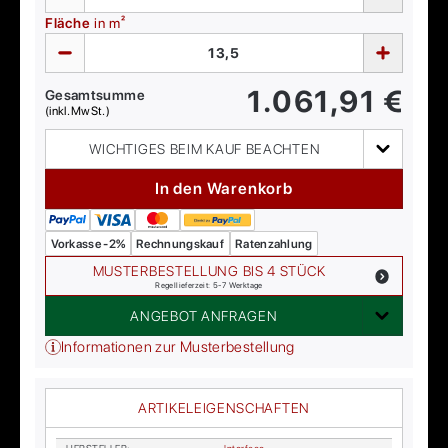
Fläche
in m²
1.061,91
€
Gesamtsumme
(inkl. MwSt.)
WICHTIGES BEIM KAUF BEACHTEN
In den Warenkorb
Vorkasse -2%
Rechnungskauf
Ratenzahlung
MUSTERBESTELLUNG BIS 4 STÜCK
Regellieferzeit: 5-7 Werktage
ANGEBOT ANFRAGEN
Informationen zur Musterbestellung
ARTIKELEIGENSCHAFTEN