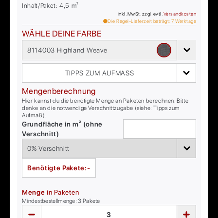
Inhalt/Paket:
4,5
m²
inkl. MwSt. zzgl. evtl.
Versandkosten
Die Regel-Lieferzeit beträgt:
7
Werktage
WÄHLE DEINE FARBE
8114003 Highland Weave
TIPPS ZUM AUFMASS
Mengenberechnung
Hier kannst du die benötigte Menge an Paketen berechnen. Bitte
denke an die notwendige Verschnittzugabe (siehe: Tipps zum
Aufmaß).
Grundfläche in m² (ohne
Verschnitt)
Benötigte Pakete:
-
Menge
in Paketen
Mindestbestellmenge:
3
Pakete