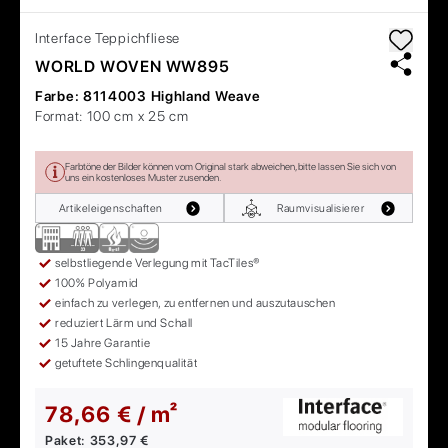
Interface
Teppichfliese
WORLD WOVEN WW895
Farbe:
8114003 Highland Weave
Format:
100 cm x 25 cm
Farbtöne der Bilder können vom Original stark abweichen, bitte lassen Sie sich von
uns ein kostenloses Muster zusenden.
Artikeleigenschaften
Raumvisualisierer
selbstliegende Verlegung mit TacTiles®
100% Polyamid
einfach zu verlegen, zu entfernen und auszutauschen
reduziert Lärm und Schall
15 Jahre Garantie
getuftete Schlingenqualität
78,66 € / m²
Paket:
353,97 €