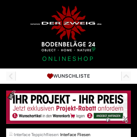
ONLINESHOP
WUNSCHLISTE
…
Interface Teppichfliesen
Interface Fliesen