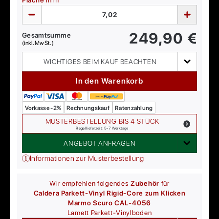
Fläche
in m²
249,90
€
Gesamtsumme
(inkl. MwSt.)
WICHTIGES BEIM KAUF BEACHTEN
In den Warenkorb
Vorkasse -2%
Rechnungskauf
Ratenzahlung
MUSTERBESTELLUNG BIS 4 STÜCK
Regellieferzeit: 5-7 Werktage
ANGEBOT ANFRAGEN
Informationen zur Musterbestellung
Wir empfehlen folgendes
Zubehör
für
Caldera Parkett-Vinyl Rigid-Core zum Klicken
Marmo Scuro CAL-4056
Lamett
Parkett-Vinylboden