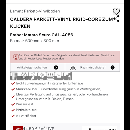
Lamett
Parkett-Vinylboden
CALDERA PARKETT-VINYL RIGID-CORE ZUM
KLICKEN
Farbe:
Marmo Scuro CAL-4056
Format:
600mm x 300 mm
Farbtöne der Bilder können vom Original stark abweichen, bitte lassen Sie sich von
uns ein kostenloses Muster zusenden.
Artikeleigenschaften
Raumvisualisierer
leicht zu verlegen, mit integrierter Unterlage
Maßstabil bei Fußbodenheizung (auch in Wintergärten)
Ideal zur Verlegung auf ungespachtelten, oder vorhandenen
Untergründen, wie z.B. Dielen, Fliesen
Wasserfest
Phthalate-frei
A+ zertifiziert
44,50 € / m²
UVP
-20 %