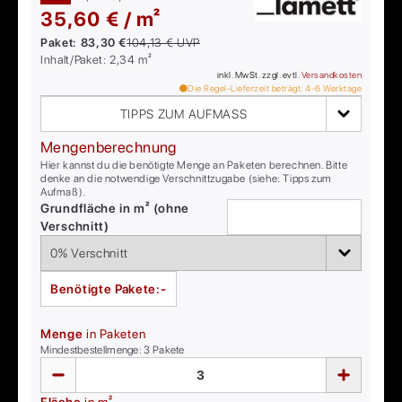
35,60 € / m²
Paket:
83,30 €
104,13 €
UVP
Inhalt/Paket:
2,34
m²
inkl. MwSt. zzgl. evtl.
Versandkosten
Die Regel-Lieferzeit beträgt:
4-6
Werktage
TIPPS ZUM AUFMASS
Mengenberechnung
Hier kannst du die benötigte Menge an Paketen berechnen. Bitte
denke an die notwendige Verschnittzugabe (siehe: Tipps zum
Aufmaß).
Grundfläche in m² (ohne
Verschnitt)
Benötigte Pakete:
-
Menge
in Paketen
Mindestbestellmenge:
3
Pakete