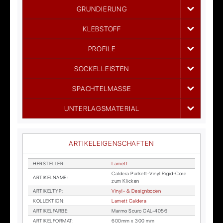
GRUNDIERUNG
KLEBSTOFF
PROFILE
SOCKELLEISTEN
SPACHTELMASSE
UNTERLAGSMATERIAL
ARTIKELEIGENSCHAFTEN
HER­STEL­LER
:
La­mett
Cal­de­ra Par­kett-Vi­nyl Ri­gid-Core
AR­TI­KEL­NA­ME
:
zum Kli­cken
AR­TI­KEL­TYP
:
Vi­nyl- & De­sign­bo­den
KOL­LEK­TI­ON
:
La­mett Cal­de­ra
AR­TI­KEL­FAR­BE
:
Mar­mo Scu­ro CAL-4056
AR­TI­KEL­FOR­MAT
:
600mm x 300 mm