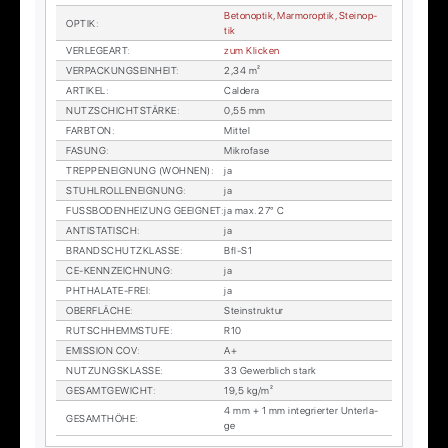
Be­to­n­op­tik, Mar­mor­op­tik, Stein­op­
OP­TIK
:
tik
VER­LE­GE­ART
:
zum Kli­cken
VER­PA­CKUNGS­EIN­HEIT
:
2,34 m²
AR­TI­KEL
:
Cal­de­ra
NUTZ­SCHICHT­STÄR­KE
:
0,55 mm
FARB­TON
:
Mit­tel
FA­SUNG
:
Mi­kro­fa­se
TREP­PEN­EIG­NUNG (WOH­NEN)
:
ja
STUHL­ROL­LEN­EIG­NUNG
:
ja
FUSS­BO­DEN­HEI­ZUNG GE­EIG­NET
:
ja max. 27° C
AN­TI­STA­TISCH
:
ja
BRAND­SCHUTZ­KLAS­SE
:
Bfl-S1
CE-KENN­ZEICH­NUNG
:
ja
PHTHA­LA­TE-FREI
:
ja
OBER­FLÄ­CHE
:
Stein­struk­tur
RUTSCH­HEMM­STU­FE
:
R10
EMIS­SI­ON COV
:
A+
NUT­ZUNGS­KLAS­SE
:
33 Ge­werb­lich stark
GE­SAMT­GE­WICHT
:
19,5 kg/m²
4 mm + 1 mm in­te­grier­ter Un­ter­la­
GE­SAMT­HÖ­HE
:
ge