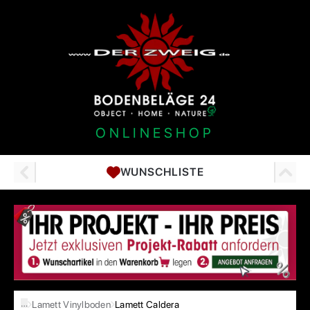
ONLINESHOP
WUNSCHLISTE
…
Lamett Vinylboden
Lamett Caldera