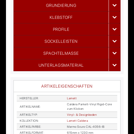
GRUNDIERUNG
KLEBSTOFF
PROFILE
SOCKELLEISTEN
SPACHTELMASSE
UNTERLAGSMATERIAL
ARTIKELEIGENSCHAFTEN
HER­STEL­LER
:
La­mett
Cal­de­ra Par­kett-Vi­nyl Ri­gid-Core
AR­TI­KEL­NA­ME
:
zum Kli­cken
AR­TI­KEL­TYP
:
Vi­nyl- & De­sign­bo­den
KOL­LEK­TI­ON
:
La­mett Cal­de­ra
AR­TI­KEL­FAR­BE
:
Mar­mo Scu­ro CAL-4056-IB
AR­TI­KEL­FOR­MAT
:
615mm x 1230 mm