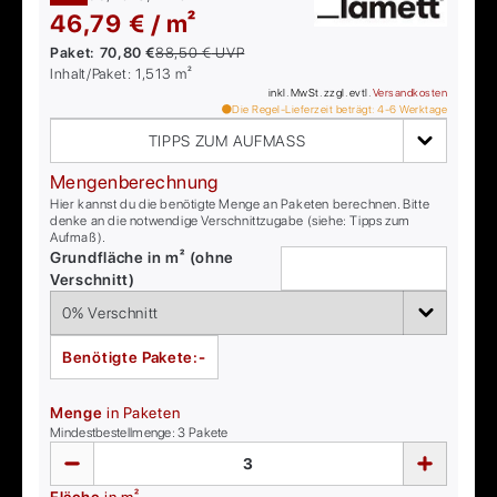
46,79 € / m²
Paket:
70,80 €
88,50 €
UVP
Inhalt/Paket:
1,513
m²
inkl. MwSt. zzgl. evtl.
Versandkosten
Die Regel-Lieferzeit beträgt:
4-6
Werktage
TIPPS ZUM AUFMASS
Mengenberechnung
Hier kannst du die benötigte Menge an Paketen berechnen. Bitte
denke an die notwendige Verschnittzugabe (siehe: Tipps zum
Aufmaß).
Grundfläche in m² (ohne
Verschnitt)
Benötigte Pakete:
-
Menge
in Paketen
Mindestbestellmenge:
3
Pakete