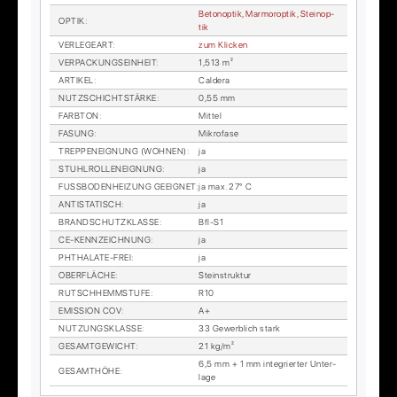
Be­to­n­op­tik, Mar­mor­op­tik, Stein­op­
OP­TIK
:
tik
VER­LE­GE­ART
:
zum Kli­cken
VER­PA­CKUNGS­EIN­HEIT
:
1,513 m²
AR­TI­KEL
:
Cal­de­ra
NUTZ­SCHICHT­STÄR­KE
:
0,55 mm
FARB­TON
:
Mit­tel
FA­SUNG
:
Mi­kro­fa­se
TREP­PEN­EIG­NUNG (WOH­NEN)
:
ja
STUHL­ROL­LEN­EIG­NUNG
:
ja
FUSS­BO­DEN­HEI­ZUNG GE­EIG­NET
:
ja max. 27° C
AN­TI­STA­TISCH
:
ja
BRAND­SCHUTZ­KLAS­SE
:
Bfl-S1
CE-KENN­ZEICH­NUNG
:
ja
PHTHA­LA­TE-FREI
:
ja
OBER­FLÄ­CHE
:
Stein­struk­tur
RUTSCH­HEMM­STU­FE
:
R10
EMIS­SI­ON COV
:
A+
NUT­ZUNGS­KLAS­SE
:
33 Ge­werb­lich stark
GE­SAMT­GE­WICHT
:
21 kg/m²
6,5 mm + 1 mm in­te­grier­ter Un­ter­
GE­SAMT­HÖ­HE
:
la­ge