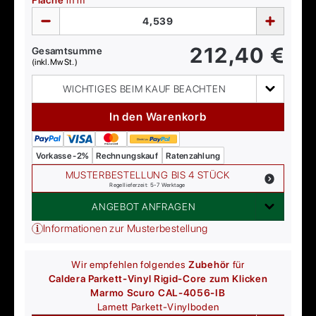
Fläche
in m²
212,40
€
Gesamtsumme
(inkl. MwSt.)
WICHTIGES BEIM KAUF BEACHTEN
In den Warenkorb
Vorkasse -2%
Rechnungskauf
Ratenzahlung
MUSTERBESTELLUNG BIS 4 STÜCK
Regellieferzeit: 5-7 Werktage
ANGEBOT ANFRAGEN
Informationen zur Musterbestellung
Wir empfehlen folgendes
Zubehör
für
Caldera Parkett-Vinyl Rigid-Core zum Klicken
Marmo Scuro CAL-4056-IB
Lamett
Parkett-Vinylboden