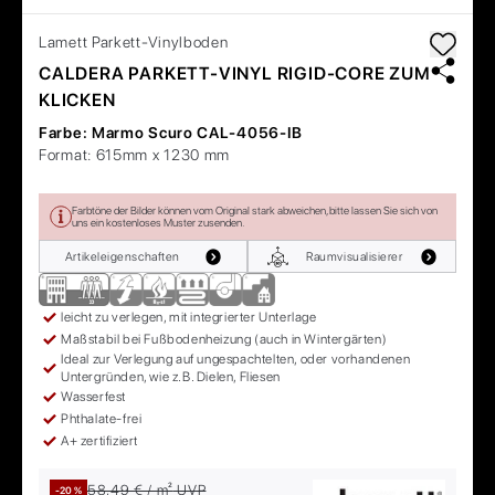
Lamett
Parkett-Vinylboden
CALDERA PARKETT-VINYL RIGID-CORE ZUM
KLICKEN
Farbe:
Marmo Scuro CAL-4056-IB
Format:
615mm x 1230 mm
Farbtöne der Bilder können vom Original stark abweichen, bitte lassen Sie sich von
uns ein kostenloses Muster zusenden.
Artikeleigenschaften
Raumvisualisierer
leicht zu verlegen, mit integrierter Unterlage
Maßstabil bei Fußbodenheizung (auch in Wintergärten)
Ideal zur Verlegung auf ungespachtelten, oder vorhandenen
Untergründen, wie z.B. Dielen, Fliesen
Wasserfest
Phthalate-frei
A+ zertifiziert
58,49 € / m²
UVP
-20 %