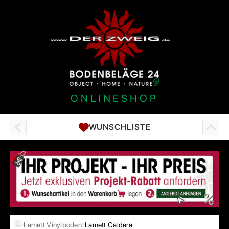
ONLINESHOP
WUNSCHLISTE
…
Lamett Vinylboden
Lamett Caldera