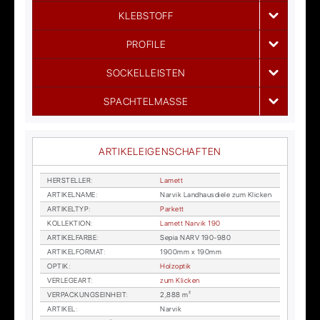
KLEBSTOFF
PROFILE
SOCKELLEISTEN
SPACHTELMASSE
ARTIKELEIGENSCHAFTEN
HER­STEL­LER
:
La­mett
AR­TI­KEL­NA­ME
:
Nar­vik Land­haus­die­le zum Kli­cken
AR­TI­KEL­TYP
:
Par­kett
KOL­LEK­TI­ON
:
La­mett Nar­vik 190
AR­TI­KEL­FAR­BE
:
Se­pia NARV 190-980
AR­TI­KEL­FOR­MAT
:
1900mm x 190mm
OP­TIK
:
Holz­op­tik
VER­LE­GE­ART
:
zum Kli­cken
VER­PA­CKUNGS­EIN­HEIT
:
2,888 m²
AR­TI­KEL
:
Nar­vik