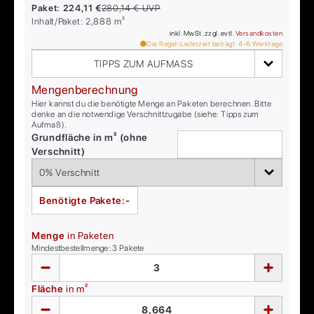
Paket:
224,11 €
280,14 €
UVP
Inhalt/Paket:
2,888
m²
inkl. MwSt. zzgl. evtl.
Versandkosten
Die Regel-Lieferzeit beträgt:
4-6
Werktage
TIPPS ZUM AUFMASS
Mengenberechnung
Hier kannst du die benötigte Menge an Paketen berechnen. Bitte
denke an die notwendige Verschnittzugabe (siehe: Tipps zum
Aufmaß).
Grundfläche in m² (ohne
Verschnitt)
Benötigte Pakete:
-
Menge
in Paketen
Mindestbestellmenge:
3
Pakete
Fläche
in m²