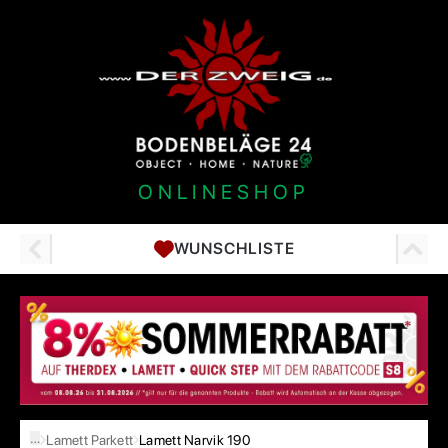
ONLINESHOP
WUNSCHLISTE
…
Lamett Parkett
Lamett Narvik 190