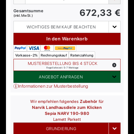
672,33
€
Gesamtsumme
(inkl. MwSt.)
WICHTIGES BEIM KAUF BEACHTEN
In den Warenkorb
Vorkasse -2%
Rechnungskauf
Ratenzahlung
MUSTERBESTELLUNG BIS 4 STÜCK
Regellieferzeit: 5-7 Werktage
ANGEBOT ANFRAGEN
Informationen zur Musterbestellung
Wir empfehlen folgendes
Zubehör
für
Narvik Landhausdiele zum Klicken
Sepia NARV 190-980
Lamett
Parkett
GRUNDIERUNG