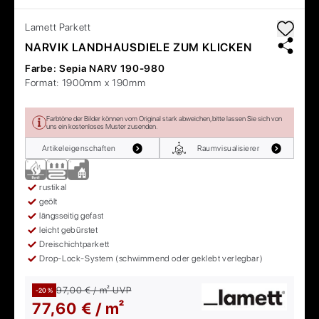
Lamett
Parkett
NARVIK LANDHAUSDIELE ZUM KLICKEN
Farbe:
Sepia NARV 190-980
Format:
1900mm x 190mm
Farbtöne der Bilder können vom Original stark abweichen, bitte lassen Sie sich von
uns ein kostenloses Muster zusenden.
Artikeleigenschaften
Raumvisualisierer
rustikal
geölt
längsseitig gefast
leicht gebürstet
Dreischichtparkett
Drop-Lock-System (schwimmend oder geklebt verlegbar)
97,00 € / m²
UVP
-20 %
77,60 € / m²