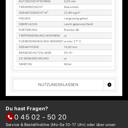
NUTZ­SCHICHT­STÄR­KE
:
3,00 mm
TRÄ­GER­SCHICHT
:
Mas­siv­holz
GE­SAMT­GE­WICHT M²
:
22,80 kg/m²
FA­SUNG
:
Längs­sei­tig ge­fast
OBER­FLÄ­CHE
:
Leicht ge­bürs­tet/Ge­ölt
SOR­TIE­RUNG
:
Rus­ti­kal AB
TREP­PEN­EIG­NUNG (WOH­NEN)
:
ja
FUSS­BO­DEN­HEI­ZUNG GE­EIG­NET
:
ja max. 27° C
GE­SAMT­HÖ­HE
:
14,00 mm
BRAND­SCHUTZ­KLAS­SE
:
Dfl-S1
CE-KENN­ZEICH­NUNG
:
ja
FARB­TON
:
Mit­tel
NUTZUNGSKLASSEN
Du hast Fragen?
0 45 02 - 50 20
Service & Bestellhotline
(Mo-Sa 10-17 Uhr) oder über
unser