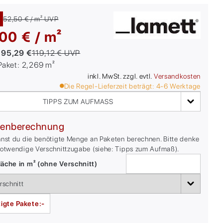
52,50 € / m²
UVP
00 € / m²
:
95,29 €
119,12 €
UVP
/Paket:
2,269
m²
inkl. MwSt. zzgl. evtl.
Versandkosten
Die Regel-Lieferzeit beträgt:
4-6
Werktage
TIPPS ZUM AUFMASS
enberechnung
nnst du die benötigte Menge an Paketen berechnen. Bitte denke
notwendige Verschnittzugabe (siehe: Tipps zum Aufmaß).
äche in m² (ohne Verschnitt)
igte Pakete:
-