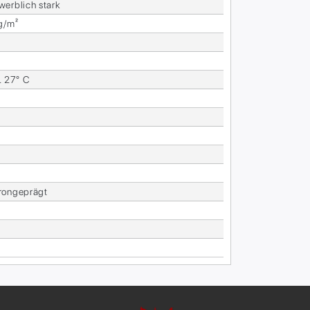
werb­lich stark
g/m²
. 27° C
ron­ge­prägt