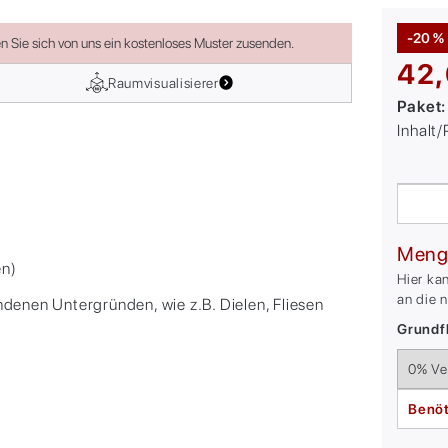
-20 %
en Sie sich von uns ein kostenloses Muster zusenden.
42,
Raumvisualisierer
Paket
Inhalt
Meng
en)
Hier ka
an die 
ndenen Untergründen, wie z.B. Dielen, Fliesen
Grundfl
Benöt