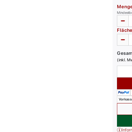
Meng
Mindestb
Fläch
Gesa
(inkl. M
Vorkass
Infor