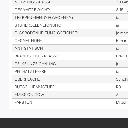
NUT­ZUNGS­KLAS­SE
:
33 Ge­
GE­SAMT­GE­WICHT
:
8,15 k
TREP­PEN­EIG­NUNG (WOH­NEN)
:
ja
STUHL­ROL­LEN­EIG­NUNG
:
ja
FUSS­BO­DEN­HEI­ZUNG GE­EIG­NET
:
ja max
GE­SAMT­HÖ­HE
:
5 mm
AN­TI­STA­TISCH
:
ja
BRAND­SCHUTZ­KLAS­SE
:
Bfl-S1
CE-KENN­ZEICH­NUNG
:
ja
PHTHA­LA­TE-FREI
:
ja
OBER­FLÄ­CHE
:
Syn­ch
RUTSCH­HEMM­STU­FE
:
R9
EMIS­SI­ON COV
:
A+
FARB­TON
:
Mit­tel