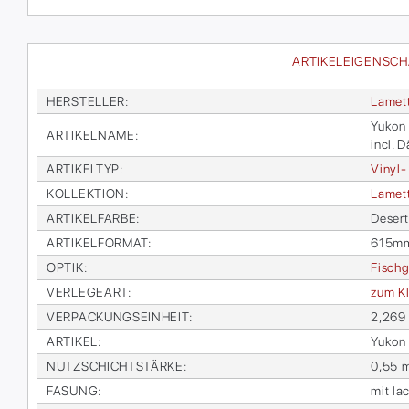
ARTIKELEIGENSC
HER­STEL­LER
:
La­met
Yu­kon 
AR­TI­KEL­NA­ME
:
incl. 
AR­TI­KEL­TYP
:
Vi­nyl-
KOL­LEK­TI­ON
:
La­met
AR­TI­KEL­FAR­BE
:
De­se
AR­TI­KEL­FOR­MAT
:
615m
OP­TIK
:
Fisch­g
VER­LE­GE­ART
:
zum Kl
VER­PA­CKUNGS­EIN­HEIT
:
2,269
AR­TI­KEL
:
Yu­kon 
NUTZ­SCHICHT­STÄR­KE
:
0,55 
FA­SUNG
:
mit la­