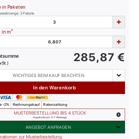
e
in Paketen
estellmenge:
3
Pakete
e
in m²
285,87
€
mtsumme
wSt.)
WICHTIGES BEIM KAUF BEACHTEN
In den Warenkorb
e -2%
Rechnungskauf
Ratenzahlung
MUSTERBESTELLUNG BIS 4 STÜCK
Regellieferzeit: 5-7 Werktage
ANGEBOT ANFRAGEN
mationen zur Musterbestellung