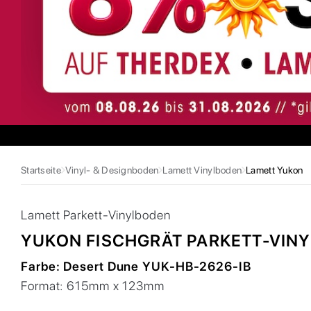
Startseite
Vinyl- & Designboden
Lamett Vinylboden
Lamett Yukon
Lamett
Parkett-Vinylboden
YUKON FISCHGRÄT PARKETT-VINY
Farbe:
Desert Dune YUK-HB-2626-IB
Format:
615mm x 123mm