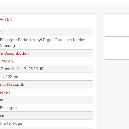
HAFTEN
t
Fisch­grät Par­kett-Vi­nyl Ri­gid-Core zum Kli­cken
Däm­mung
 & De­sign­bo­den
t Yu­kon
rt Dune YUK-HB-2626-IB
m x 123mm
rät, Holz­op­tik
i­cken
 m²
Fisch­grät
mm
ckier­ter Fuge